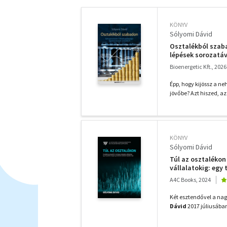
KÖNYV
Sólyomi Dávid
Osztalékból szaba
lépések sorozatáv
Bioenergetic Kft., 2026
Épp, hogy kijössz a n
jövőbe? Azt hiszed, a
KÖNYV
Sólyomi Dávid
Túl az osztalékon
vállalatokig: egy
A4C Books, 2024
Két esztendővel a na
Dávid
2017 júliusában