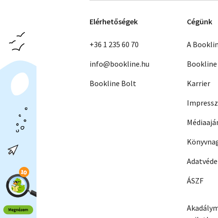
Elérhetőségek
Cégünk
+36 1 235 60 70
A Bookli
info@bookline.hu
Bookline
Bookline Bolt
Karrier
Impress
Médiaajá
Könyvnag
Adatvéd
ÁSZF
Akadálym