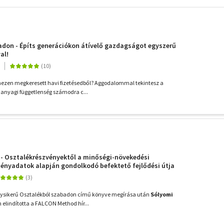
don - Építs generációkon átívelő gazdagságot egyszerű
al!
ehezen megkeresett havi fizetésedből? Aggodalommal tekintesz a
z anyagi függetlenség számodra c...
 - Osztalékrészvényektől a minőségi-növekedési
 tényadatok alapján gondolkodó befektető fejlődési útja
gysikerű Osztalékból szabadon című könyve megírása után
Sólyomi
 elindította a FALCON Method hír...