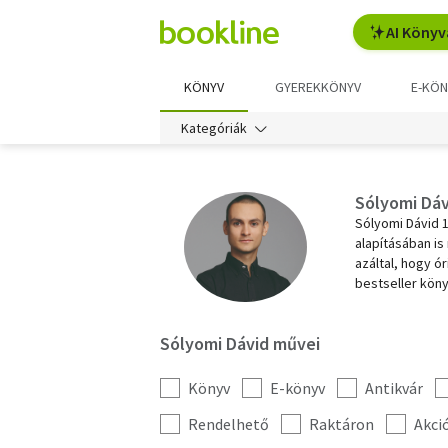
AI Könyv
KÖNYV
GYEREKKÖNYV
E-KÖN
Kategóriák
Sólyomi Dáv
Sólyomi Dávid 
alapításában is
azáltal, hogy ó
bestseller köny
Sólyomi Dávid művei
Könyv
E-könyv
Antikvár
Kategória
szűrés
További
Rendelhető
Raktáron
Akci
szűrők