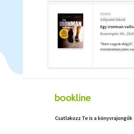
KÖNYV
Sólyomi Dávid
Egy ironman vall
Bioenergetic Kft., 2019
"Nem vagyok elég jó", 
mindenkiben jelen van
Csatlakozz Te is a könyvrajongók