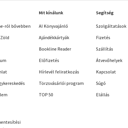
Mit kínálunk
Segítség
ne-ról bővebben
AI Könyvajánló
Szolgáltatások
 Zöld
Ajándékkártyák
Fizetés
Bookline Reader
Szállítás
zum
Előfizetés
Átvevőhelyek
nlat
Hírlevél feliratkozás
Kapcsolat
ykereskedés
Törzsvásárlói program
Súgó
elem
TOP 50
Elállás
entesítési