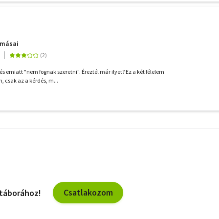
omásai
és emiatt "nem fognak szeretni". Éreztél már ilyet? Ez a két félelem
, csak az a kérdés, m...
További
szűrők
Csatlakozom
 táborához!