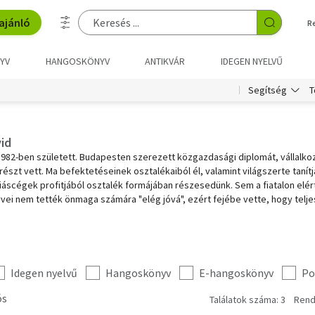
ajánló
R
YV
HANGOSKÖNYV
ANTIKVÁR
IDEGEN NYELVŰ
T
Segítség
id
1982-ben született. Budapesten szerezett közgazdasági diplomát, vállalk
 részt vett. Ma befektetéseinek osztalékaiból él, valamint világszerte taní
riáscégek profitjából osztalék formájában részesedünk. Sem a fiatalon elér
vei nem tették önmaga számára "elég jóvá", ezért fejébe vette, hogy telje
Idegen nyelvű
Hangoskönyv
E-hangoskönyv
Po
ós
Találatok száma: 3
Rend