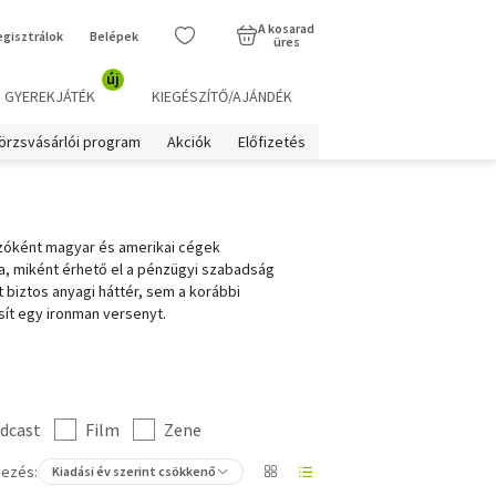
A kosarad
egisztrálok
Belépek
üres
új
GYEREKJÁTÉK
KIEGÉSZÍTŐ/AJÁNDÉK
örzsvásárlói program
Akciók
Előfizetés
ozóként magyar és amerikai cégek
tja, miként érhető el a pénzügyi szabadság
t biztos anyagi háttér, sem a korábbi
sít egy ironman versenyt.
dcast
Film
Zene
ezés:
Kiadási év szerint csökkenő