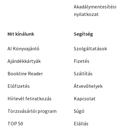
Akadálymentesítési
nyilatkozat
Mit kínálunk
Segítség
AI Könyvajánló
Szolgáltatások
Ajándékkártyák
Fizetés
Bookline Reader
Szállítás
Előfizetés
Átvevőhelyek
Hírlevél feliratkozás
Kapcsolat
Törzsvásárlói program
Súgó
TOP 50
Elállás