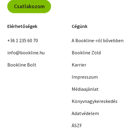
Csatlakozom
Elérhetőségek
Cégünk
+36 1 235 60 70
A Bookline-ról bővebben
info@bookline.hu
Bookline Zöld
Bookline Bolt
Karrier
Impresszum
Médiaajánlat
Könyvnagykereskedés
Adatvédelem
ÁSZF