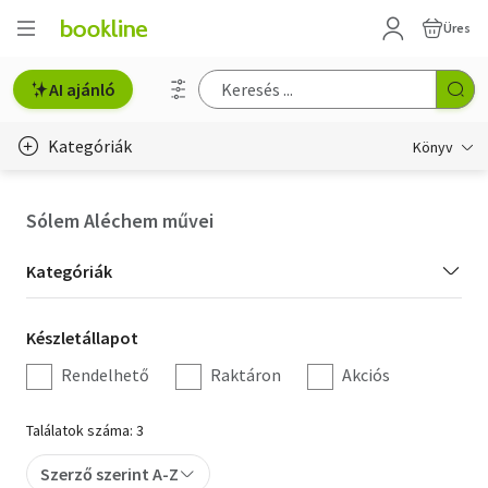
Üres
AI ajánló
Kategóriák
Könyv
Életmód, egészség
Sólem Aléchem művei
Erotika
Kategória
Kategóriák
Gyermek- és ifjúsági
szűrés
Készletállapot
Készletállapot
Hobbi, szabadidő
szűrés
Rendelhető
Raktáron
Akciós
Irodalom
Találatok száma: 3
Művészet
Szerző szerint A-Z
Szakkönyv