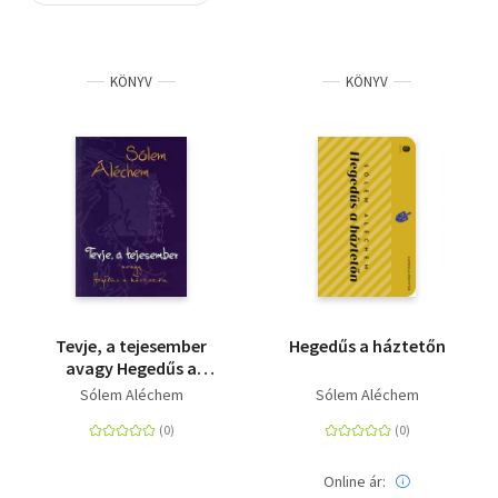
Szótár, nyelvkönyv
KÖNYV
KÖNYV
Tankönyv, segédkönyv
Társadalomtudomány
Természettudomány
Történelem
Vallás
Tevje, a tejesember
Hegedűs a háztetőn
avagy Hegedűs a
háztetőn - AVAGY
Sólem Aléchem
Sólem Aléchem
HEGEDŰS A HÁZTETŐN
Online ár: