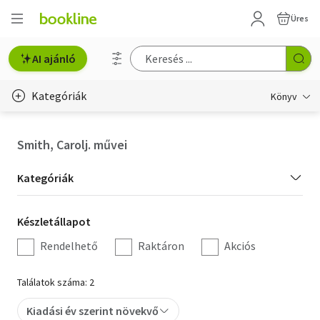
Üres
AI ajánló
Kategóriák
Könyv
Életmód, egészség
Smith, Carolj. művei
Erotika
Kategória
Kategóriák
Gyermek- és ifjúsági
szűrés
Készletállapot
Készletállapot
Hobbi, szabadidő
szűrés
Rendelhető
Raktáron
Akciós
Irodalom
Találatok száma: 2
Művészet
Kiadási év szerint növekvő
Szakkönyv