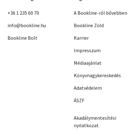
+36 1 235 60 70
A Bookline-ról bővebben
info@bookline.hu
Bookline Zöld
Bookline Bolt
Karrier
Impresszum
Médiaajánlat
Könyvnagykereskedés
Adatvédelem
ÁSZF
Akadálymentesítési
nyilatkozat