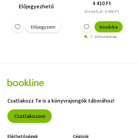
4 410 Ft
Előjegyezhető
Eredeti ár: 4 900 Ft
Előjegyzem
Kosárba
7 - 10 munkanap
Csatlakozz Te is a könyvrajongók táborához!
Csatlakozom
Elérhetőségek
Cégünk