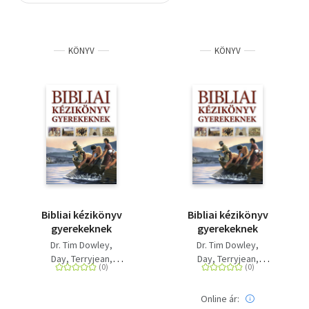
Szótár, nyelvkönyv
KÖNYV
KÖNYV
Tankönyv, segédkönyv
Társadalomtudomány
Természettudomány
Történelem
Vallás
Bibliai kézikönyv
Bibliai kézikönyv
gyerekeknek
gyerekeknek
Dr. Tim Dowley
Dr. Tim Dowley
Day, Terryjean
Day, Terryjean
Smith, Carolj.
Smith, Carolj.
Online ár: