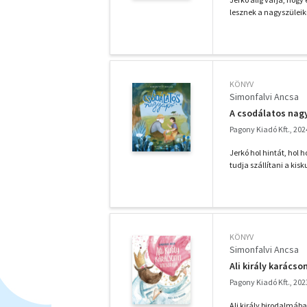
lesznek a nagyszüleik
KÖNYV
Simonfalvi Ancsa
A csodálatos nag
Pagony Kiadó Kft., 202
Jerkó hol hintát, hol 
tudja szállítani a kisk
KÖNYV
Simonfalvi Ancsa
Ali király karácso
Pagony Kiadó Kft., 202
Ali király birodalmáb