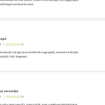
nél! Nagymamóval és rozsd...
yapó
4
homokozót, hol egy olyan biciklit kér nagyapótól, aminek a hátulján
utyáját, Fufit. Nagyapó ...
nyi vacsorája
3
an soha senki nem főz, mert tudják, hogy a legfinomabb fogásokat