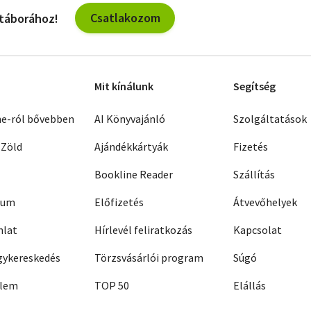
Csatlakozom
 táborához!
Mit kínálunk
Segítség
ne-ról bővebben
AI Könyvajánló
Szolgáltatások
 Zöld
Ajándékkártyák
Fizetés
Bookline Reader
Szállítás
zum
Előfizetés
Átvevőhelyek
nlat
Hírlevél feliratkozás
Kapcsolat
ykereskedés
Törzsvásárlói program
Súgó
elem
TOP 50
Elállás