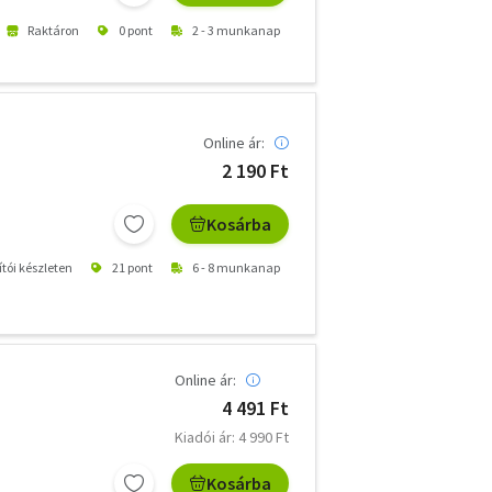
Raktáron
0 pont
2 - 3 munkanap
Online ár:
2 190 Ft
Kosárba
ítói készleten
21 pont
6 - 8 munkanap
Online ár:
4 491 Ft
Kiadói ár: 4 990 Ft
Kosárba