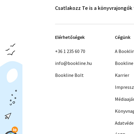
Csatlakozz Te is a könyvrajongók
Elérhetőségek
Cégünk
+36 1 235 60 70
A Bookli
info@bookline.hu
Bookline
Bookline Bolt
Karrier
Impress
Médiaajá
Könyvnag
Adatvéd