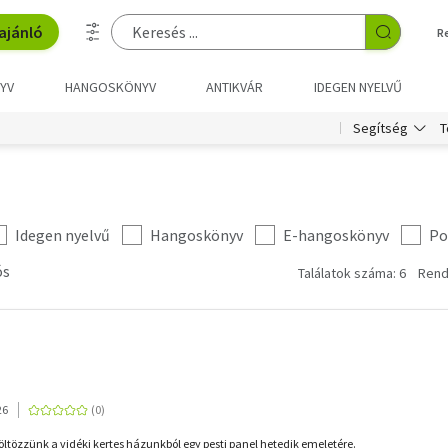
ajánló
R
YV
HANGOSKÖNYV
ANTIKVÁR
IDEGEN NYELVŰ
T
Segítség
Idegen nyelvű
Hangoskönyv
E-hangoskönyv
Po
ós
Találatok száma: 6
Rend
26
öltözzünk a vidéki kertes házunkból egy pesti panel hetedik emeletére.