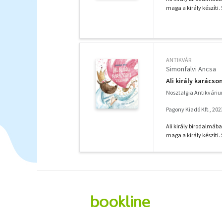
maga a király készíti.
ANTIKVÁR
Simonfalvi Ancsa
Ali király karácso
Nosztalgia Antikvári
Pagony Kiadó Kft., 202
Ali király birodalmáb
maga a király készíti.