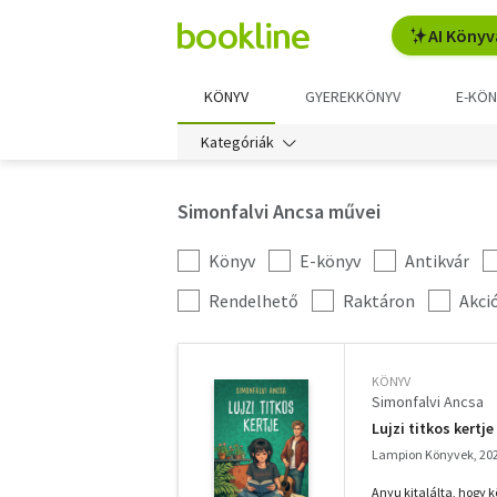
AI Könyv
KÖNYV
GYEREKKÖNYV
E-KÖN
Kategóriák
Simonfalvi Ancsa művei
Könyv
E-könyv
Antikvár
Kategória
szűrés
További
Rendelhető
Raktáron
Akci
szűrők
KÖNYV
Simonfalvi Ancsa
Lujzi titkos kertje
Lampion Könyvek, 20
Anyu kitalálta, hogy k