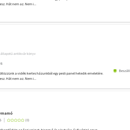
esz. Hát nem az. Nem i...
ó állapotú antikvár könyv
26
Beszáll
öltözzünk a vidéki kertes házunkból egy pesti panel hetedik emeletére.
esz. Hát nem az. Nem i...
gymamó
5
 elkezdődjön az őszi szünet, hiszen ő és a kutyája, Fufi végig Lapun