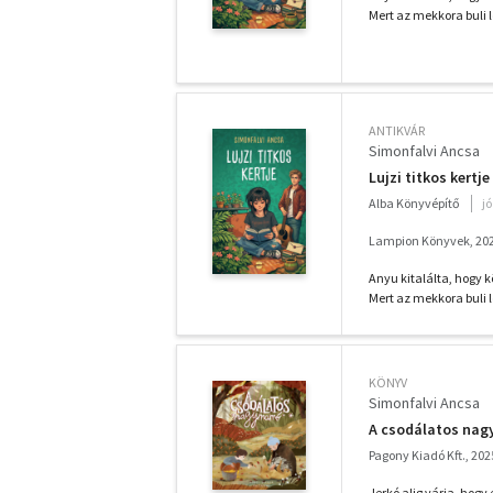
Mert az mekkora buli l
ANTIKVÁR
Simonfalvi Ancsa
Lujzi titkos kertje
Alba Könyvépítő
j
Lampion Könyvek, 20
Anyu kitalálta, hogy k
Mert az mekkora buli l
KÖNYV
Simonfalvi Ancsa
A csodálatos na
Pagony Kiadó Kft., 202
Jerkó alig várja, hogy