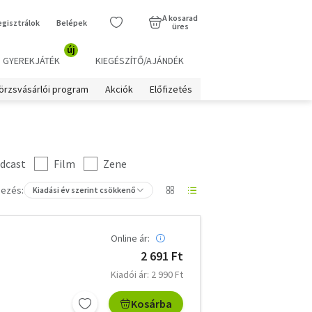
A kosarad
egisztrálok
Belépek
üres
új
GYEREKJÁTÉK
KIEGÉSZÍTŐ/AJÁNDÉK
örzsvásárlói program
Akciók
Előfizetés
dcast
Film
Zene
ezés:
Kiadási év szerint csökkenő
Online ár:
2 691 Ft
Kiadói ár: 2 990 Ft
Kosárba