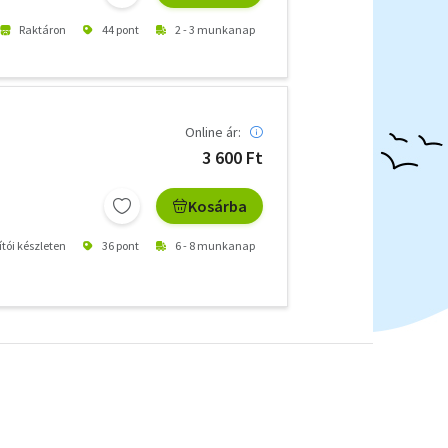
Raktáron
44 pont
2 - 3 munkanap
Online ár:
3 600 Ft
Kosárba
ítói készleten
36 pont
6 - 8 munkanap