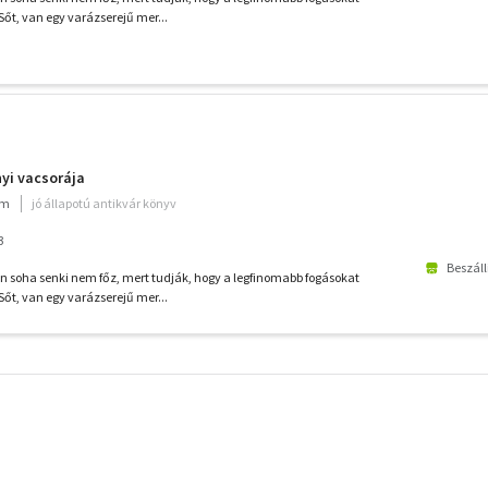
 Sőt, van egy varázserejű mer...
nyi vacsorája
um
jó állapotú antikvár könyv
3
Beszáll
an soha senki nem főz, mert tudják, hogy a legfinomabb fogásokat
 Sőt, van egy varázserejű mer...
További
szűrők