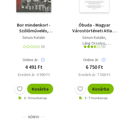
Bor mindenkor! -
Óbuda - Magyar
Szőlőművelés,
Várostörténeti Atlasz
borkultúra a
9.
Simon Katalin
Simon Katalin
fővárosban a 17.
Láng Orsolya
század végétől
Sudár Balázs
napjainkig
Bácsatyai Dániel
Online ár:
Online ár:
4 491 Ft
6 750 Ft
Eredeti ár: 4 990 Ft
Eredeti ár: 7 500 Ft
Kosárba
Kosárba
6 - 9 munkanap
5 - 7 munkanap
KÖNYV