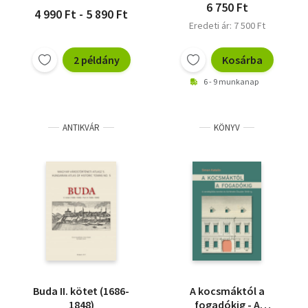
6 750 Ft
4 990 Ft - 5 890 Ft
Eredeti ár: 7 500 Ft
2 példány
Kosárba
6 - 9 munkanap
ANTIKVÁR
KÖNYV
Buda II. kötet (1686-
A kocsmáktól a
1848)
fogadókig - A