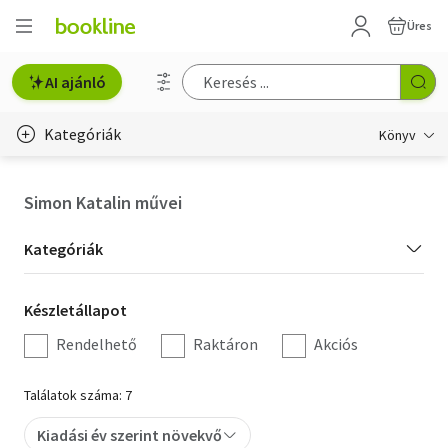
Üres
AI ajánló
Kategóriák
Könyv
Életmód, egészség
Simon Katalin művei
Erotika
Kategória
Kategóriák
Gyermek- és ifjúsági
szűrés
Készletállapot
Készletállapot
Hobbi, szabadidő
szűrés
Rendelhető
Raktáron
Akciós
Irodalom
Találatok száma: 7
Művészet
Kiadási év szerint növekvő
Szakkönyv