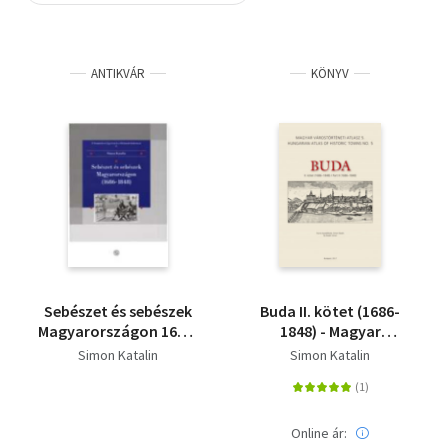
Szótár, nyelvkönyv
ANTIKVÁR
KÖNYV
Tankönyv, segédkönyv
Társadalomtudomány
Természettudomány
Történelem
Vallás
Sebészet és sebészek
Buda II. kötet (1686-
Magyarországon 1686-
1848) - Magyar
1848
Várostörténeti Atlasz
Simon Katalin
Simon Katalin
5.
Online ár: