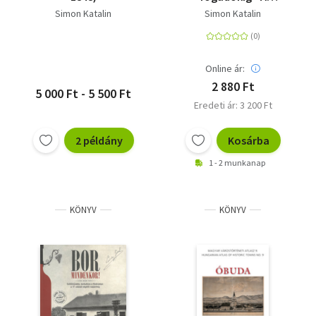
vendéglátás keretei és
Simon Katalin
Simon Katalin
története Óbudán
1848-ig
Online ár:
2 880 Ft
5 000 Ft - 5 500 Ft
Eredeti ár: 3 200 Ft
2 példány
Kosárba
1 - 2 munkanap
KÖNYV
KÖNYV