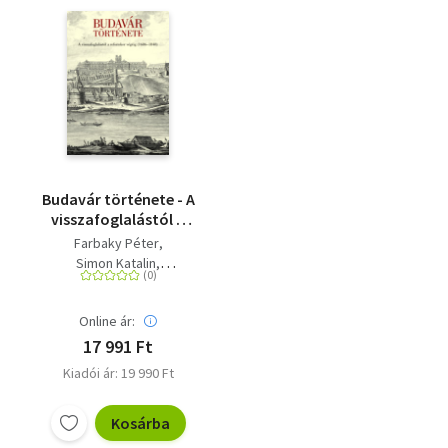
Budavár története - A
visszafoglalástól a
reformkor végéig
Farbaky Péter
(1686-1848)
Simon Katalin
Géra Eleonóra
Nagy János
Online ár:
17 991 Ft
Kiadói ár: 19 990 Ft
Kosárba