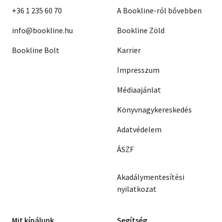
+36 1 235 60 70
A Bookline-ról bővebben
info@bookline.hu
Bookline Zöld
Bookline Bolt
Karrier
Impresszum
Médiaajánlat
Könyvnagykereskedés
Adatvédelem
ÁSZF
Akadálymentesítési
nyilatkozat
Mit kínálunk
Segítség