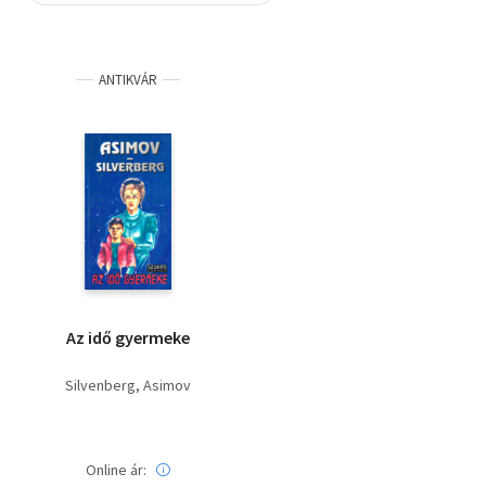
Szótár, nyelvkönyv
ANTIKVÁR
Tankönyv, segédkönyv
Társadalomtudomány
Természettudomány
Történelem
Vallás
Az idő gyermeke
Silvenberg
Asimov
Online ár: