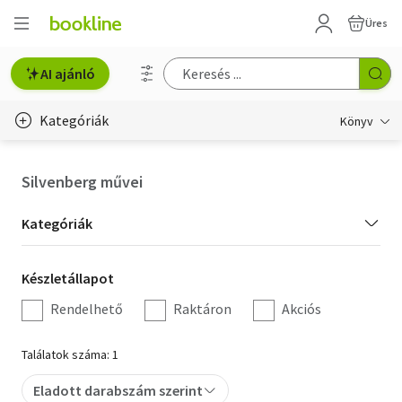
Üres
AI ajánló
Kategóriák
Könyv
Életmód, egészség
Silvenberg művei
Erotika
Kategória
Kategóriák
Gyermek- és ifjúsági
szűrés
Készletállapot
Készletállapot
Hobbi, szabadidő
szűrés
Rendelhető
Raktáron
Akciós
Irodalom
Találatok száma: 1
Művészet
Eladott darabszám szerint
Szakkönyv