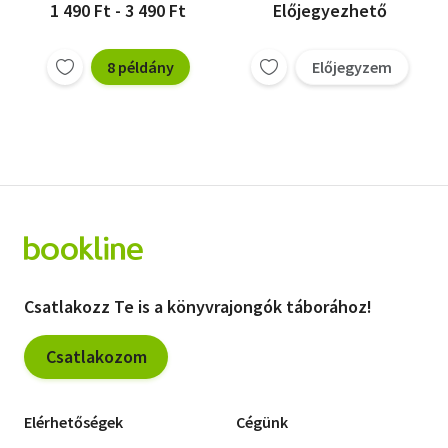
1 490 Ft - 3 490 Ft
Előjegyezhető
8 példány
Előjegyzem
Csatlakozz Te is a könyvrajongók táborához!
Csatlakozom
Elérhetőségek
Cégünk