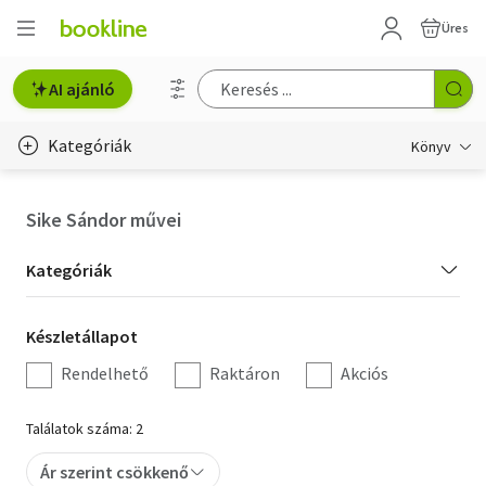
Üres
AI ajánló
Kategóriák
Könyv
Életmód, egészség
Sike Sándor művei
Erotika
Kategória
Kategóriák
Gyermek- és ifjúsági
szűrés
Készletállapot
Készletállapot
Hobbi, szabadidő
szűrés
Rendelhető
Raktáron
Akciós
Irodalom
Találatok száma: 2
Művészet
Ár szerint csökkenő
Szakkönyv