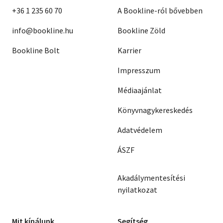
+36 1 235 60 70
A Bookline-ról bővebben
info@bookline.hu
Bookline Zöld
Bookline Bolt
Karrier
Impresszum
Médiaajánlat
Könyvnagykereskedés
Adatvédelem
ÁSZF
Akadálymentesítési
nyilatkozat
Mit kínálunk
Segítség