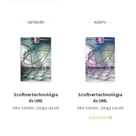
Szótár, nyelvkönyv
ANTIKVÁR
KÖNYV
Tankönyv, segédkönyv
Társadalomtudomány
Természettudomány
Történelem
Vallás
Szoftvertechnológia
Szoftvertechnológia
és UML
és UML
Sike Sándor
Varga László
Sike Sándor
Varga László