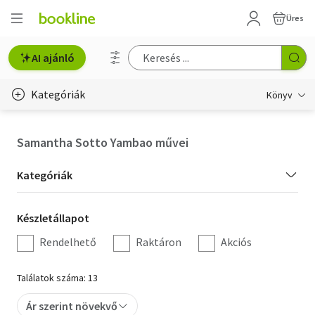
Üres
AI ajánló
Kategóriák
Könyv
Életmód, egészség
Samantha Sotto Yambao művei
Erotika
Kategória
Kategóriák
Gyermek- és ifjúsági
szűrés
Készletállapot
Készletállapot
Hobbi, szabadidő
szűrés
Rendelhető
Raktáron
Akciós
Irodalom
Találatok száma: 13
Művészet
Ár szerint növekvő
Szakkönyv