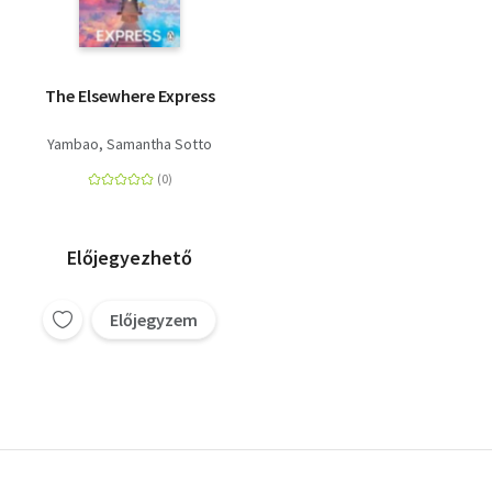
The Elsewhere Express
Yambao, Samantha Sotto
Előjegyezhető
Előjegyzem