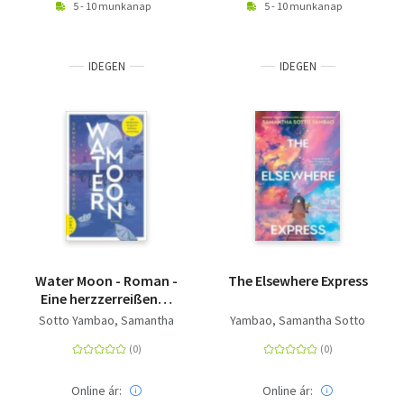
5 - 10 munkanap
5 - 10 munkanap
IDEGEN
IDEGEN
Water Moon - Roman -
The Elsewhere Express
Eine herzzerreißende
Liebesgeschichte,
Sotto Yambao, Samantha
Yambao, Samantha Sotto
wärmend wie eine
Tasse Jasmintee
Online ár:
Online ár: