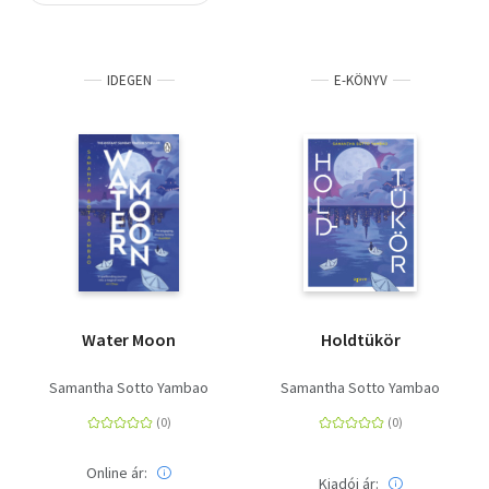
Szótár, nyelvkönyv
IDEGEN
E-KÖNYV
Tankönyv, segédkönyv
Társadalomtudomány
Természettudomány
Történelem
Vallás
Water Moon
Holdtükör
Samantha Sotto Yambao
Samantha Sotto Yambao
Online ár:
Kiadói ár: