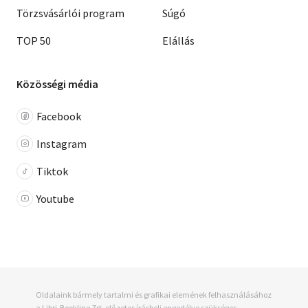
Törzsvásárlói program
Súgó
TOP 50
Elállás
Közösségi média
Facebook
Instagram
Tiktok
Youtube
Oldalaink bármely tartalmi és grafikai elemének felhasználásához
a Libri-Bookline Zrt. előzetes írásbeli engedélye szükséges.