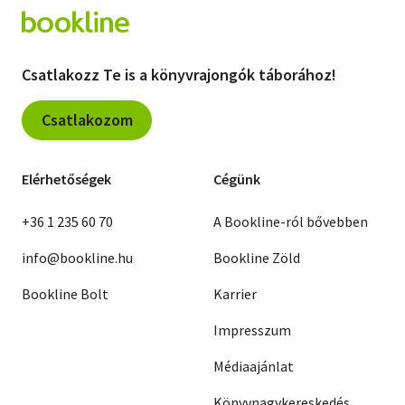
Csatlakozz Te is a könyvrajongók táborához!
Csatlakozom
Elérhetőségek
Cégünk
+36 1 235 60 70
A Bookline-ról bővebben
info@bookline.hu
Bookline Zöld
Bookline Bolt
Karrier
Impresszum
Médiaajánlat
Könyvnagykereskedés