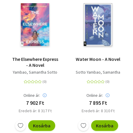
The Elsewhere Express
Water Moon - A Novel
- A Novel
Yambao, Samantha Sotto
Sotto Yambao, Samantha
Online ár:
Online ár:
7 902 Ft
7 895 Ft
Eredeti ár: 8 317 Ft
Eredeti ár: 8 310 Ft
Kosárba
Kosárba