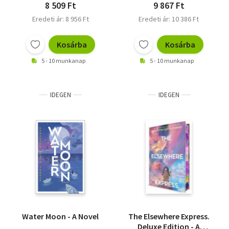
8 509 Ft
9 867 Ft
Eredeti ár: 8 956 Ft
Eredeti ár: 10 386 Ft
Kosárba
Kosárba
5 - 10 munkanap
5 - 10 munkanap
IDEGEN
IDEGEN
Water Moon - A Novel
The Elsewhere Express.
Deluxe Edition - A