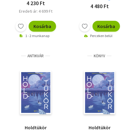
4 230 Ft
4 480 Ft
Eredeti ár: 4 699 Ft
Kosárba
Kosárba
1 - 2 munkanap
Perceken belül
ANTIKVÁR
KÖNYV
Holdtükör
Holdtükör