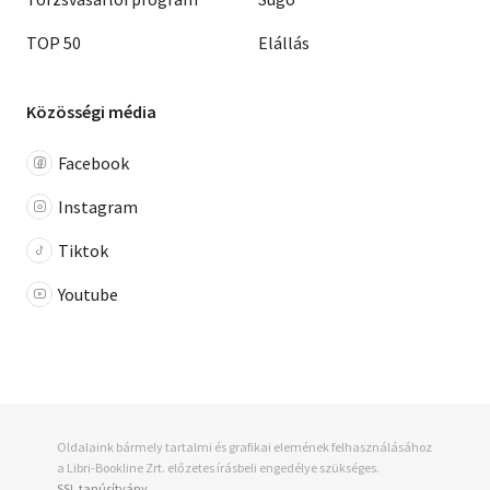
TOP 50
Elállás
Közösségi média
Facebook
Instagram
Tiktok
Youtube
Oldalaink bármely tartalmi és grafikai elemének felhasználásához
a Libri-Bookline Zrt. előzetes írásbeli engedélye szükséges.
SSL tanúsítvány