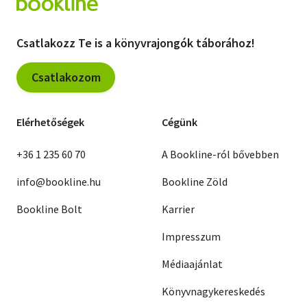
Csatlakozz Te is a könyvrajongók táborához!
Csatlakozom
Elérhetőségek
Cégünk
+36 1 235 60 70
A Bookline-ról bővebben
info@bookline.hu
Bookline Zöld
Bookline Bolt
Karrier
Impresszum
Médiaajánlat
Könyvnagykereskedés