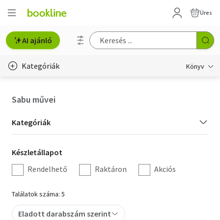
Üres
AI ajánló
Kategóriák
Könyv
Életmód, egészség
Sabu művei
Erotika
Kategória
Kategóriák
Gyermek- és ifjúsági
szűrés
Készletállapot
Készletállapot
Hobbi, szabadidő
szűrés
Rendelhető
Raktáron
Akciós
Irodalom
Találatok száma: 5
Művészet
Eladott darabszám szerint
Szakkönyv