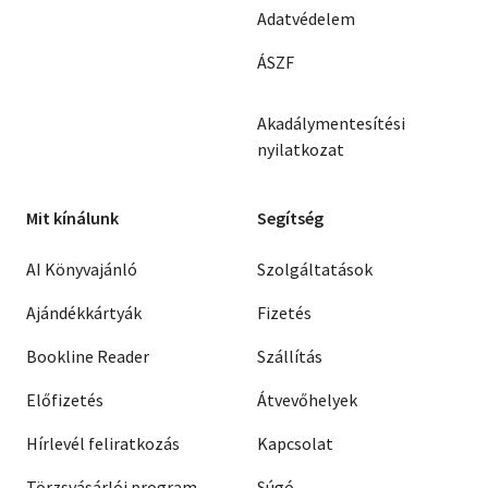
Adatvédelem
ÁSZF
Akadálymentesítési
nyilatkozat
Mit kínálunk
Segítség
AI Könyvajánló
Szolgáltatások
Ajándékkártyák
Fizetés
Bookline Reader
Szállítás
Előfizetés
Átvevőhelyek
Hírlevél feliratkozás
Kapcsolat
Törzsvásárlói program
Súgó