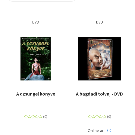
Szótár, nyelvkönyv
DVD
DVD
Tankönyv, segédkönyv
Társadalomtudomány
Természettudomány
Történelem
Vallás
A dzsungel könyve
A bagdadi tolvaj - DVD
Online ár: