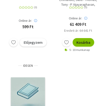
Tony - P. Vijayaraghavan,
Athira
Online ár:
Online ár:
61 409 Ft
599 Ft
Eredeti ár: 64 641 Ft
Előjegyzem
Kosárba
5 - 10 munkanap
IDEGEN