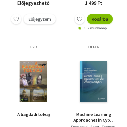
Előjegyezhető
1 499 Ft
Előjegyzem
Kosárba
1 - 2 munkanap
DVD
IDEGEN
A bagdadi tolvaj
Machine Learning
Approaches in Cyber
Security Analytics
Emmanuel, Sabu - Thomas,