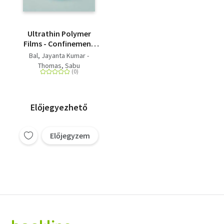
Ultrathin Polymer
Films - Confinement
Effects and Structural
Bal, Jayanta Kumar -
Properties
Thomas, Sabu
Előjegyezhető
Előjegyzem