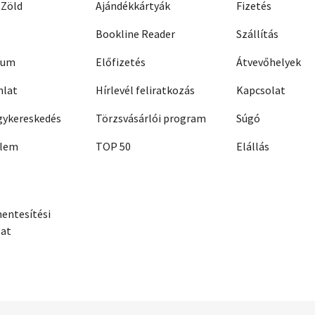
 Zöld
Ajándékkártyák
Fizetés
Bookline Reader
Szállítás
zum
Előfizetés
Átvevőhelyek
nlat
Hírlevél feliratkozás
Kapcsolat
ykereskedés
Törzsvásárlói program
Súgó
elem
TOP 50
Elállás
entesítési
zat