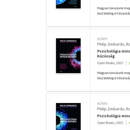
Hogyan tanulunk meg b
lesz boldog a házassá
KÖNYV
Philip Zimbardo
R
Pszichológia mind
Közösség
Open Books, 2025
Hogyan tanulunk meg b
lesz boldog a házassá
KÖNYV
Philip Zimbardo
R
Pszichológia minde
Open Books, 2025