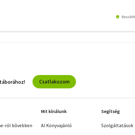
Beszállí
További
szűrők
Csatlakozom
 táborához!
Mit kínálunk
Segítség
ne-ról bővebben
AI Könyvajánló
Szolgáltatások