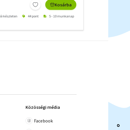
Kosárba
tói készleten
44 pont
5 - 10 munkanap
Közösségi média
Facebook