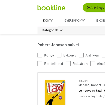
AI Könyv
KÖNYV
GYEREKKÖNYV
E-KÖN
Kategóriák
Robert Johnson művei
Könyv
E-könyv
Antikvár
Kategória
szűrés
További
Rendelhető
Raktáron
Akci
szűrők
IDEGEN
Menand, Robert - 
Le nouveau taxi !
Hueber Verlag GmbH, 