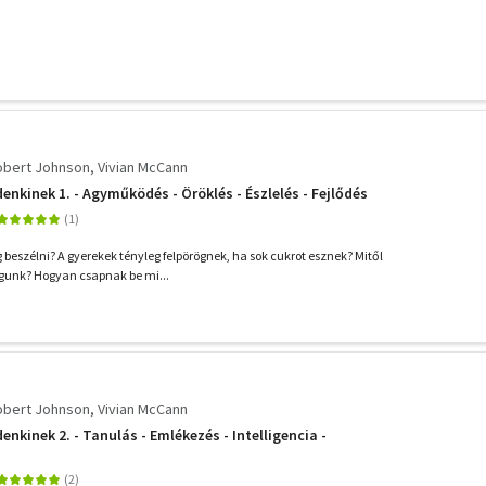
obert Johnson
Vivian McCann
nkinek 1. - Agyműködés - Öröklés - Észlelés - Fejlődés
eszélni? A gyerekek tényleg felpörögnek, ha sok cukrot esznek? Mitől
gunk? Hogyan csapnak be mi...
obert Johnson
Vivian McCann
nkinek 2. - Tanulás - Emlékezés - Intelligencia -