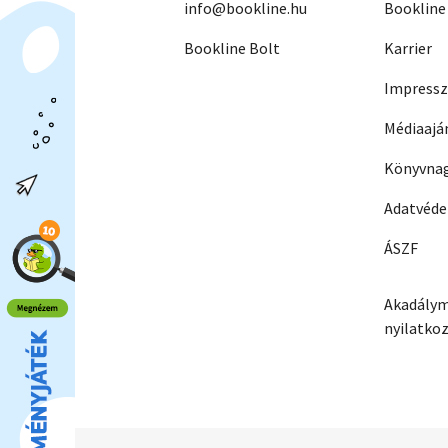
info@bookline.hu
Bookline
Bookline Bolt
Karrier
Impress
Médiaajá
Könyvnag
Adatvéd
ÁSZF
Akadálym
nyilatko