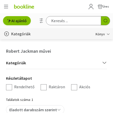
Üres
AI ajánló
Kategóriák
Könyv
Életmód, egészség
Robert Jackman művei
Erotika
Kategória
Kategóriák
Gyermek- és ifjúsági
szűrés
Készletállapot
Készletállapot
Hobbi, szabadidő
szűrés
Rendelhető
Raktáron
Akciós
Irodalom
Találatok száma: 1
Művészet
Eladott darabszám szerint
Szakkönyv