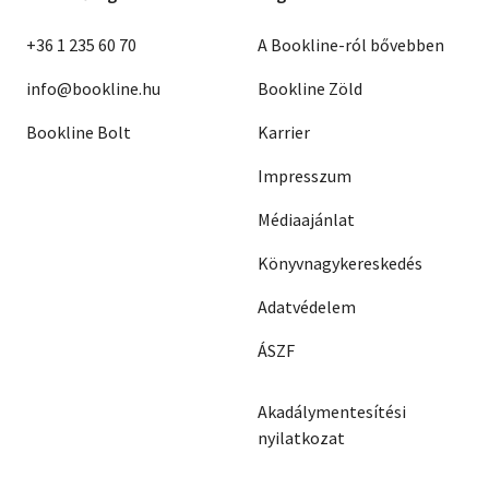
+36 1 235 60 70
A Bookline-ról bővebben
info@bookline.hu
Bookline Zöld
Bookline Bolt
Karrier
Impresszum
Médiaajánlat
Könyvnagykereskedés
Adatvédelem
ÁSZF
Akadálymentesítési
nyilatkozat