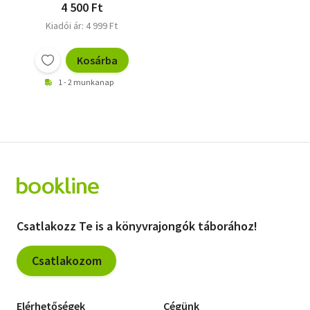
vágysz!
4 500 Ft
Kiadói ár: 4 999 Ft
Kosárba
1 - 2 munkanap
Csatlakozz Te is a könyvrajongók táborához!
Csatlakozom
Elérhetőségek
Cégünk