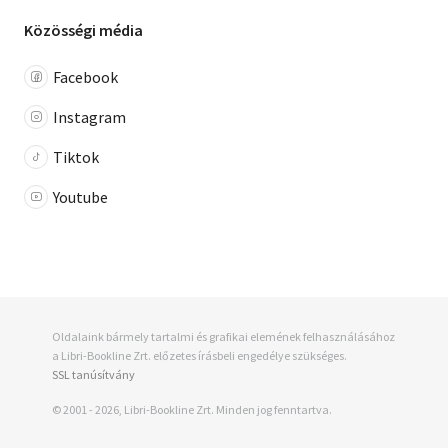
Közösségi média
Facebook
Instagram
Tiktok
Youtube
Oldalaink bármely tartalmi és grafikai elemének felhasználásához
a Libri-Bookline Zrt. előzetes írásbeli engedélye szükséges.
SSL tanúsítvány
© 2001 - 2026, Libri-Bookline Zrt. Minden jog fenntartva.