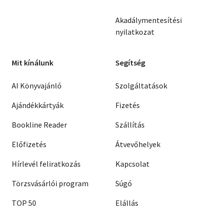
Akadálymentesítési
nyilatkozat
Mit kínálunk
Segítség
AI Könyvajánló
Szolgáltatások
Ajándékkártyák
Fizetés
Bookline Reader
Szállítás
Előfizetés
Átvevőhelyek
Hírlevél feliratkozás
Kapcsolat
Törzsvásárlói program
Súgó
TOP 50
Elállás