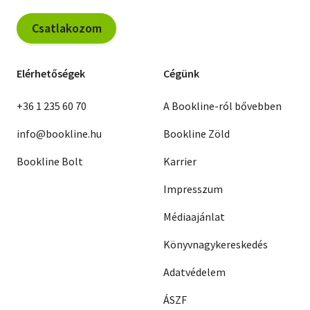
Csatlakozom
Elérhetőségek
Cégünk
+36 1 235 60 70
A Bookline-ról bővebben
info@bookline.hu
Bookline Zöld
Bookline Bolt
Karrier
Impresszum
Médiaajánlat
Könyvnagykereskedés
Adatvédelem
ÁSZF