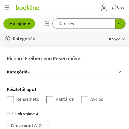
Üres
AI ajánló
Kategóriák
Könyv
Életmód, egészség
Richard Freiherr von Rosen művei
Erotika
Kategória
Kategóriák
Gyermek- és ifjúsági
szűrés
Készletállapot
Készletállapot
Hobbi, szabadidő
szűrés
Rendelhető
Raktáron
Akciós
Irodalom
Találatok száma: 4
Művészet
Cím szerint A-Z
Szakkönyv