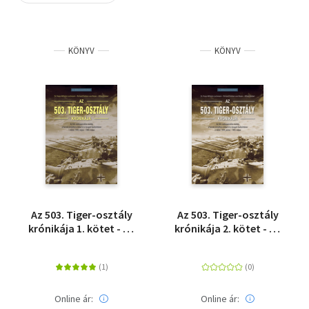
Szótár, nyelvkönyv
KÖNYV
KÖNYV
Tankönyv, segédkönyv
Társadalomtudomány
Természettudomány
Történelem
Vallás
Az 503. Tiger-osztály
Az 503. Tiger-osztály
krónikája 1. kötet - Az
krónikája 2. kötet - Az
503. nehézpáncélos-
503. nehézpáncélos-
osztály a harcok
osztály a harcok
sűrűjében a keleti és a
sűrűjében a keleti és a
nyugati hadszíntéren
nyugati hadszíntéren -
2. kötet: 1944. június -
Online ár:
Online ár: