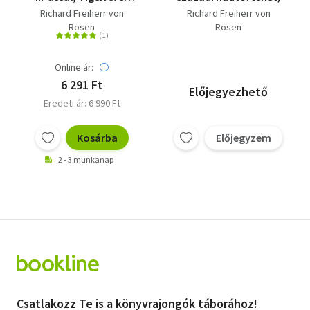
Königstigerrel a II.
Richard Freiherr von
Richard Freiherr von
világháborúban
Rosen
Rosen
Online ár:
6 291 Ft
Előjegyezhető
Eredeti ár: 6 990 Ft
Kosárba
Előjegyzem
2 - 3 munkanap
Csatlakozz Te is a könyvrajongók táborához!