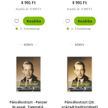
1945. május
8 991 Ft
8 991 Ft
Kiadói ár: 9 990 Ft
Kiadói ár: 9 990 Ft
Kosárba
Kosárba
2 - 3 munkanap
2 - 3 munkanap
KÖNYV
KÖNYV
Páncélostiszt - Panzer
Páncélostiszt (20.
III-assal, Tigerrel és
századi hadtörténet)