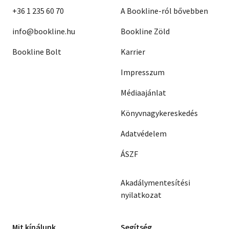
+36 1 235 60 70
A Bookline-ról bővebben
info@bookline.hu
Bookline Zöld
Bookline Bolt
Karrier
Impresszum
Médiaajánlat
Könyvnagykereskedés
Adatvédelem
ÁSZF
Akadálymentesítési
nyilatkozat
Mit kínálunk
Segítség