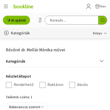
Üres
AI ajánló
Kategóriák
Könyv
Életmód, egészség
Résőné dr. Mellár Mónika művei
Erotika
Kategória
Kategóriák
Gyermek- és ifjúsági
szűrés
Készletállapot
Készletállapot
Hobbi, szabadidő
szűrés
Rendelhető
Raktáron
Akciós
Irodalom
Találatok száma: 1
Művészet
Relevancia szerint
Szakkönyv