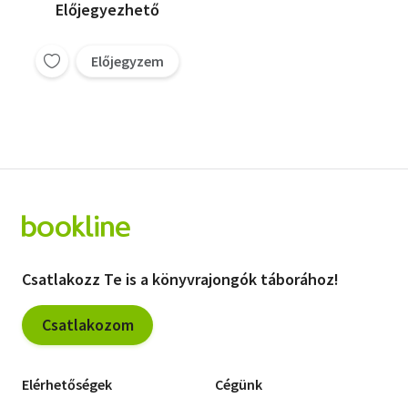
Orosz Katalin
Előjegyezhető
Petőné dr. Csima Melinda
Résőné dr. Mellár Mónika
Előjegyzem
Tóth Anikó
Csatlakozz Te is a könyvrajongók táborához!
Csatlakozom
Elérhetőségek
Cégünk