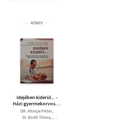
Szótár, nyelvkönyv
KÖNYV
Tankönyv, segédkönyv
Társadalomtudomány
Természettudomány
Történelem
Vallás
Idejében kiderül... -
Házi gyermekorvosok
és vegyes praxisú
DR. Altorjai Péter
háziorvosok komplex
Dr. Bodó Tímea
továbbképzése
Futó Gabriella
Horváth Ágnes
Kereki Judit