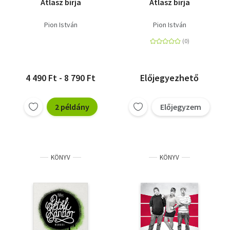
Atlasz bírja
Atlasz bírja
Pion István
Pion István
4 490 Ft - 8 790 Ft
Előjegyezhető
2 példány
Előjegyzem
KÖNYV
KÖNYV