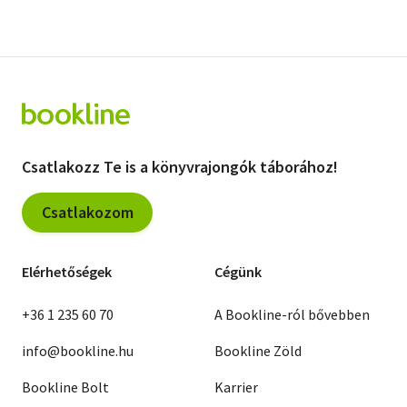
Csatlakozz Te is a könyvrajongók táborához!
Csatlakozom
Elérhetőségek
Cégünk
+36 1 235 60 70
A Bookline-ról bővebben
info@bookline.hu
Bookline Zöld
Bookline Bolt
Karrier