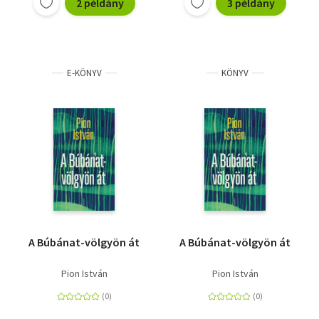
2 példány
3 példány
E-KÖNYV
KÖNYV
A Búbánat-völgyön át
A Búbánat-völgyön át
Pion István
Pion István