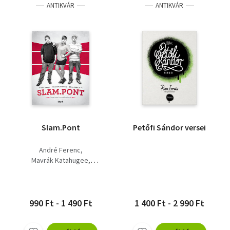
ANTIKVÁR
ANTIKVÁR
Slam.Pont
Petőfi Sándor versei
André Ferenc
Mavrák Katahugee
Süveg Márksaiid
990 Ft - 1 490 Ft
1 400 Ft - 2 990 Ft