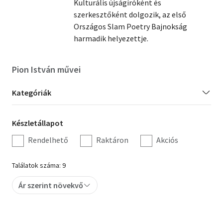
Kulturális újságíróként és
szerkesztőként dolgozik, az első
Szótár, nyelvkönyv
Országos Slam Poetry Bajnokság
harmadik helyezettje.
Tankönyv, segédkönyv
Társadalomtudomány
Pion István művei
Természettudomány
Kategória
Kategóriák
Történelem
szűrés
Készletállapot
Készletállapot
Vallás
szűrés
Rendelhető
Raktáron
Akciós
Találatok száma: 9
Ár szerint növekvő