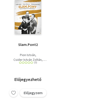
Slam.Pont2
Pion István
Csider István Zoltán
Kövér András
Győrfi Kata
Simon Márton
Előjegyezhető
Előjegyzem