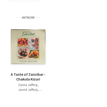
Szótár, nyelvkönyv
ANTIKVÁR
Tankönyv, segédkönyv
Társadalomtudomány
Természettudomány
Történelem
Vallás
A Taste of Zanzibar -
Chakula Kizuri
Zarina Jafferji
Javed Jafferji
Phillip Waterman