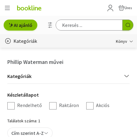
Üres
AI ajánló
Kategóriák
Könyv
Életmód, egészség
Phillip Waterman művei
Erotika
Kategória
Kategóriák
Gyermek- és ifjúsági
szűrés
Készletállapot
Készletállapot
Hobbi, szabadidő
szűrés
Rendelhető
Raktáron
Akciós
Irodalom
Találatok száma: 1
Művészet
Cím szerint A-Z
Szakkönyv