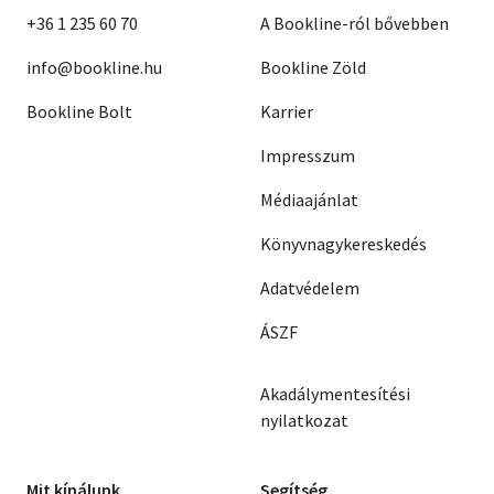
+36 1 235 60 70
A Bookline-ról bővebben
info@bookline.hu
Bookline Zöld
Bookline Bolt
Karrier
Impresszum
Médiaajánlat
Könyvnagykereskedés
Adatvédelem
ÁSZF
Akadálymentesítési
nyilatkozat
Mit kínálunk
Segítség