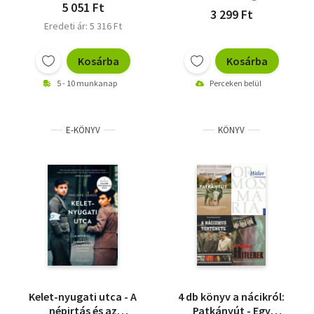
5 051 Ft
3 299 Ft
Eredeti ár: 5 316 Ft
Kosárba
Kosárba
5 - 10 munkanap
Perceken belül
E-KÖNYV
KÖNYV
Kelet-nyugati utca - A
4 db könyv a nácikról:
népirtás és az
Patkányút - Egy