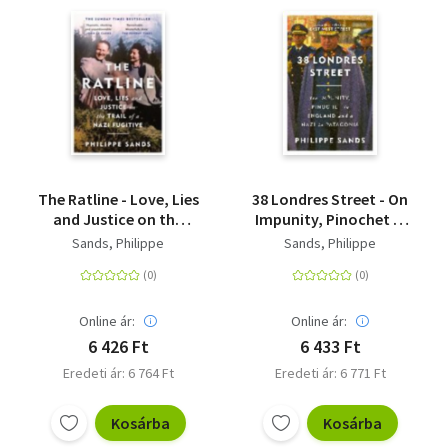
The Ratline - Love, Lies
38 Londres Street - On
and Justice on the
Impunity, Pinochet in
Trail of a Nazi Fugitive
England and a Nazi in
Sands, Philippe
Sands, Philippe
Patagonia
Online ár:
Online ár:
6 426 Ft
6 433 Ft
Eredeti ár: 6 764 Ft
Eredeti ár: 6 771 Ft
Kosárba
Kosárba