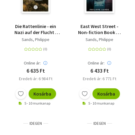
Die Rattenlinie - ein
East West Street -
Nazi auf der Flucht -
Non-fiction Book of
Lügen, Liebe und die
the Year 2017
Sands, Philippe
Sands, Philippe
Suche nach der
Wahrheit
Online ár:
Online ár:
6 635 Ft
6 433 Ft
Eredeti ár: 6 984 Ft
Eredeti ár: 6 771 Ft
Kosárba
Kosárba
5 - 10 munkanap
5 - 10 munkanap
IDEGEN
IDEGEN