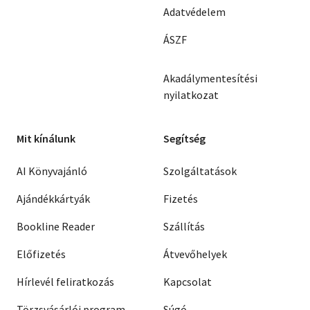
Adatvédelem
ÁSZF
Akadálymentesítési
nyilatkozat
Mit kínálunk
Segítség
AI Könyvajánló
Szolgáltatások
Ajándékkártyák
Fizetés
Bookline Reader
Szállítás
Előfizetés
Átvevőhelyek
Hírlevél feliratkozás
Kapcsolat
Törzsvásárlói program
Súgó