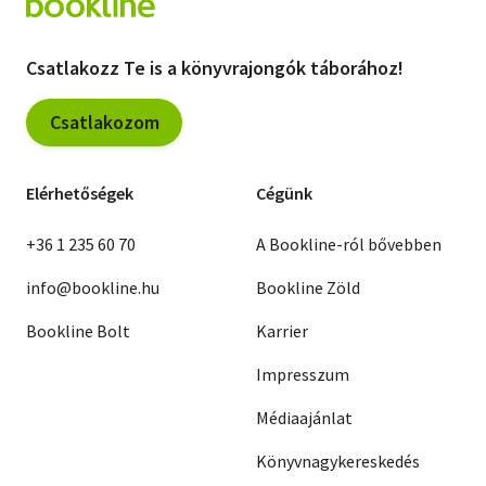
Csatlakozz Te is a könyvrajongók táborához!
Csatlakozom
Elérhetőségek
Cégünk
+36 1 235 60 70
A Bookline-ról bővebben
info@bookline.hu
Bookline Zöld
Bookline Bolt
Karrier
Impresszum
Médiaajánlat
Könyvnagykereskedés