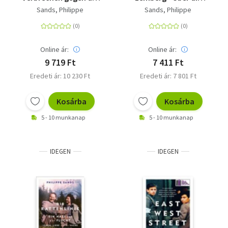
Menschlichkeit im
Ursprünge von
Sands, Philippe
Sands, Philippe
Indischen Ozean
Genozid und
Verbrechen gegen die
Menschlichkeit
Online ár:
Online ár:
9 719 Ft
7 411 Ft
Eredeti ár: 10 230 Ft
Eredeti ár: 7 801 Ft
Kosárba
Kosárba
5 - 10 munkanap
5 - 10 munkanap
IDEGEN
IDEGEN