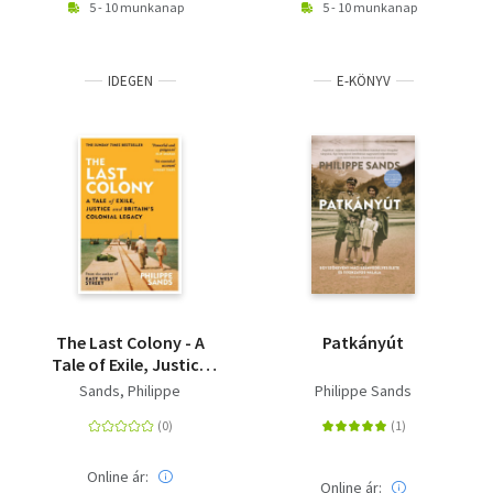
5 - 10 munkanap
5 - 10 munkanap
IDEGEN
E-KÖNYV
The Last Colony - A
Patkányút
Tale of Exile, Justice
and Britain's Colonial
Sands, Philippe
Philippe Sands
Legacy
Online ár:
Online ár: