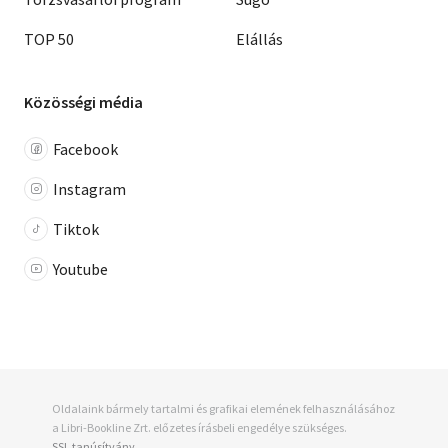
TOP 50
Elállás
Közösségi média
Facebook
Instagram
Tiktok
Youtube
Oldalaink bármely tartalmi és grafikai elemének felhasználásához
a Libri-Bookline Zrt. előzetes írásbeli engedélye szükséges.
SSL tanúsítvány