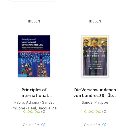
Szótár, nyelvkönyv
IDEGEN
IDEGEN
Tankönyv, segédkönyv
Társadalomtudomány
Természettudomány
Történelem
Vallás
Principles of
Die Verschwundenen
International
von Londres 38 - Über
Environmental Law
Pinochet in England
Fabra, Adriana - Sands,
Sands, Philippe
und einen Nazi in
Philippe - Peel, Jacqueline
Patagonien
- Mackenzie, Ruth
Online ár:
Online ár: