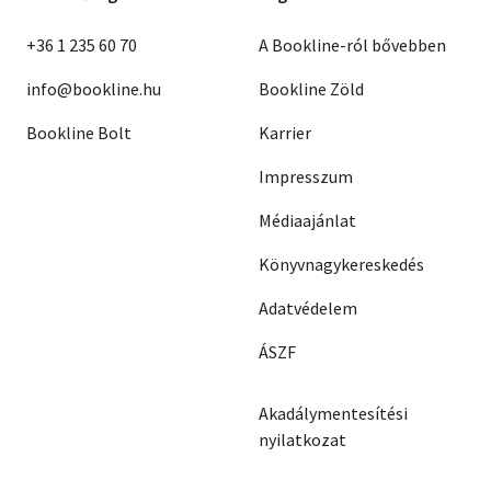
+36 1 235 60 70
A Bookline-ról bővebben
info@bookline.hu
Bookline Zöld
Bookline Bolt
Karrier
Impresszum
Médiaajánlat
Könyvnagykereskedés
Adatvédelem
ÁSZF
Akadálymentesítési
nyilatkozat