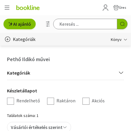
Üres
AI ajánló
Kategóriák
Könyv
Életmód, egészség
Pethő Ildikó művei
Erotika
Kategória
Kategóriák
Gyermek- és ifjúsági
szűrés
Készletállapot
Készletállapot
Hobbi, szabadidő
szűrés
Rendelhető
Raktáron
Akciós
Irodalom
Találatok száma: 1
Művészet
Vásárlói értékelés szerint
Szakkönyv