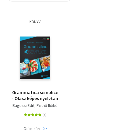
Szótár, nyelvkönyv
KÖNYV
Tankönyv, segédkönyv
Társadalomtudomány
Természettudomány
Történelem
Vallás
Grammatica semplice
- Olasz képes nyelvtan
Bagossi Edit
Pethő Ildikó
Online ár: