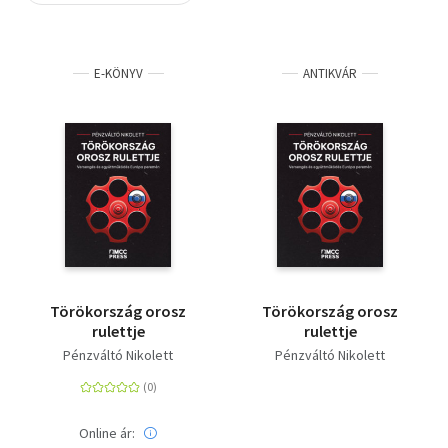
Szótár, nyelvkönyv
E-KÖNYV
ANTIKVÁR
Tankönyv, segédkönyv
Társadalomtudomány
Természettudomány
Történelem
Vallás
Törökország orosz
Törökország orosz
rulettje
rulettje
Pénzváltó Nikolett
Pénzváltó Nikolett
Online ár: