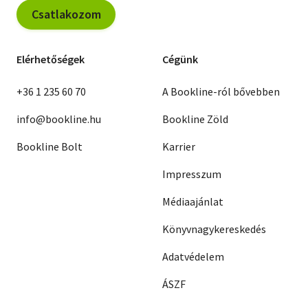
Csatlakozom
Elérhetőségek
Cégünk
+36 1 235 60 70
A Bookline-ról bővebben
info@bookline.hu
Bookline Zöld
Bookline Bolt
Karrier
Impresszum
Médiaajánlat
Könyvnagykereskedés
Adatvédelem
ÁSZF