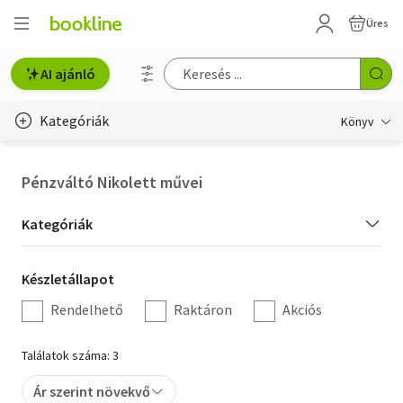
Üres
AI ajánló
Kategóriák
Könyv
Életmód, egészség
Pénzváltó Nikolett művei
Erotika
Kategória
Kategóriák
Gyermek- és ifjúsági
szűrés
Készletállapot
Készletállapot
Hobbi, szabadidő
szűrés
Rendelhető
Raktáron
Akciós
Irodalom
Találatok száma: 3
Művészet
Ár szerint növekvő
Szakkönyv