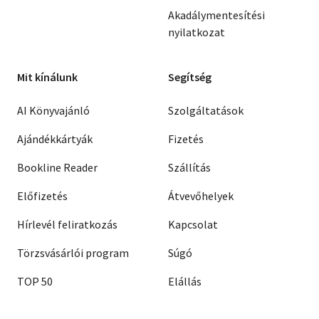
Akadálymentesítési
nyilatkozat
Mit kínálunk
Segítség
AI Könyvajánló
Szolgáltatások
Ajándékkártyák
Fizetés
Bookline Reader
Szállítás
Előfizetés
Átvevőhelyek
Hírlevél feliratkozás
Kapcsolat
Törzsvásárlói program
Súgó
TOP 50
Elállás