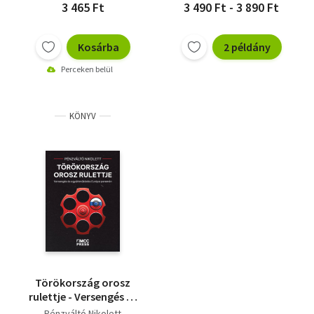
3 465 Ft
3 490 Ft - 3 890 Ft
Kosárba
2 példány
Perceken belül
KÖNYV
Törökország orosz
rulettje - Versengés és
együttműködés
Pénzváltó Nikolett