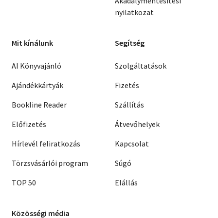
Akadálymentesítési
nyilatkozat
Mit kínálunk
Segítség
AI Könyvajánló
Szolgáltatások
Ajándékkártyák
Fizetés
Bookline Reader
Szállítás
Előfizetés
Átvevőhelyek
Hírlevél feliratkozás
Kapcsolat
Törzsvásárlói program
Súgó
TOP 50
Elállás
Közösségi média