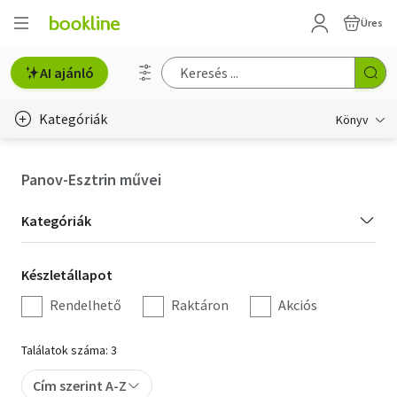
Üres
AI ajánló
Kategóriák
Könyv
Életmód, egészség
Panov-Esztrin művei
Erotika
Kategória
Kategóriák
Gyermek- és ifjúsági
szűrés
Készletállapot
Készletállapot
Hobbi, szabadidő
szűrés
Rendelhető
Raktáron
Akciós
Irodalom
Találatok száma: 3
Művészet
Cím szerint A-Z
Szakkönyv