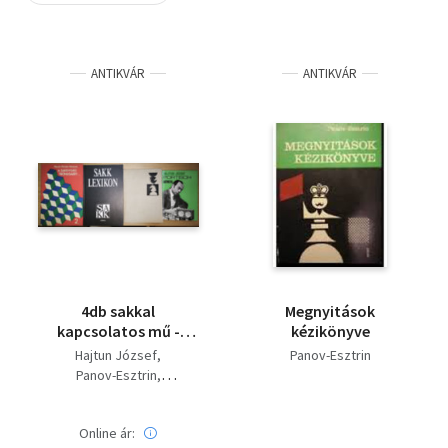
Szótár, nyelvkönyv
ANTIKVÁR
ANTIKVÁR
Tankönyv, segédkönyv
Társadalomtudomány
Természettudomány
Történelem
Vallás
4db sakkal
Megnyitások
kapcsolatos mű -
kézikönyve
Portisch nagymester,
Hajtun József
Panov-Esztrin
Sakk lexikon,
Panov-Esztrin
Megnyitások
Flesch-FLórián-Varnusz
kézikönyve, A
sakkvilág trónusáért...
Online ár: