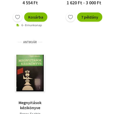
4 554 Ft
1 620 Ft - 3 000 Ft
Kosárba
7 példány
6 - 8 munkanap
ANTIKVÁR
Megnyitások
kézikönyve
Panov-Esztrin