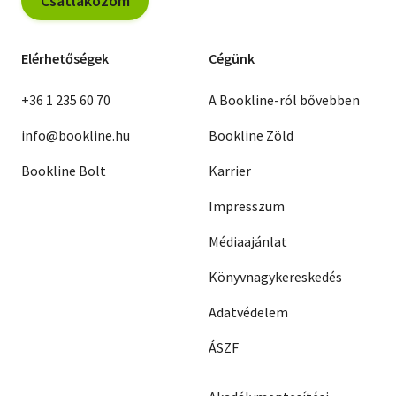
Csatlakozom
Elérhetőségek
Cégünk
+36 1 235 60 70
A Bookline-ról bővebben
info@bookline.hu
Bookline Zöld
Bookline Bolt
Karrier
Impresszum
Médiaajánlat
Könyvnagykereskedés
Adatvédelem
ÁSZF