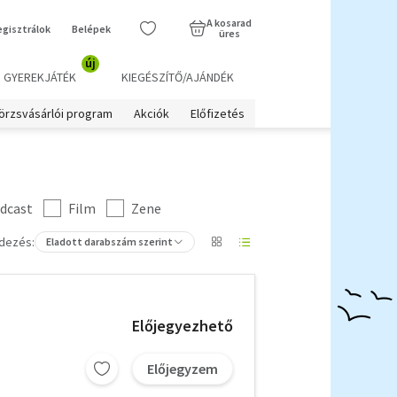
A kosarad
egisztrálok
Belépek
üres
új
GYEREKJÁTÉK
KIEGÉSZÍTŐ/AJÁNDÉK
örzsvásárlói program
Akciók
Előfizetés
dcast
Film
Zene
dezés:
Eladott darabszám szerint
Előjegyezhető
Előjegyzem