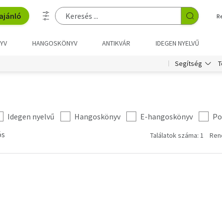
ajánló
R
YV
HANGOSKÖNYV
ANTIKVÁR
IDEGEN NYELVŰ
T
Segítség
Idegen nyelvű
Hangoskönyv
E-hangoskönyv
Po
ós
Találatok száma: 1
Ren