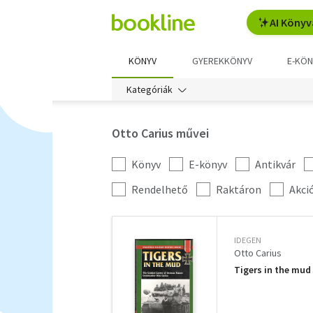
AI Könyv
KÖNYV
GYEREKKÖNYV
E-KÖN
Kategóriák
Otto Carius művei
Könyv
E-könyv
Antikvár
Kategória
szűrés
További
Rendelhető
Raktáron
Akci
szűrők
IDEGEN
Otto Carius
Tigers in the mud