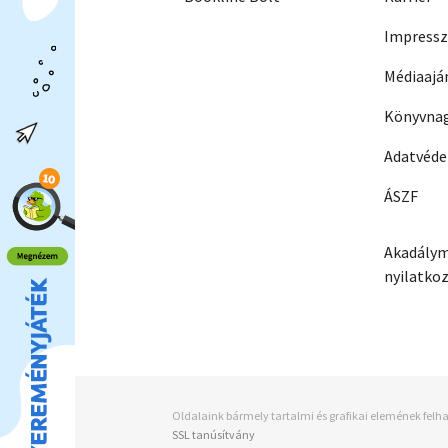
Impress
Médiaajá
Könyvnag
Adatvéd
ÁSZF
Akadálym
nyilatko
Oldalaink bármely tartalmi és grafikai elemének felha
SSL tanúsítvány