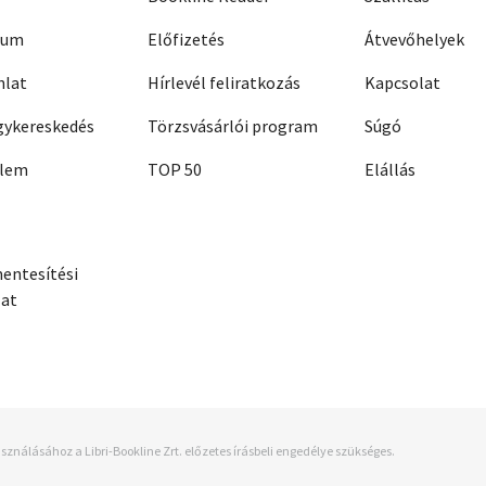
zum
Előfizetés
Átvevőhelyek
nlat
Hírlevél feliratkozás
Kapcsolat
ykereskedés
Törzsvásárlói program
Súgó
elem
TOP 50
Elállás
entesítési
zat
sználásához a Libri-Bookline Zrt. előzetes írásbeli engedélye szükséges.