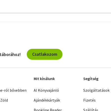
További
szűrők
Csatlakozom
 táborához!
Mit kínálunk
Segítség
ne-ról bővebben
AI Könyvajánló
Szolgáltatások
 Zöld
Ajándékkártyák
Fizetés
Bookline Reader
Szállítás