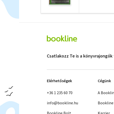
Csatlakozz Te is a könyvrajongók
Elérhetőségek
Cégünk
+36 1 235 60 70
A Bookli
info@bookline.hu
Bookline
Bookline Bolt
Karrier