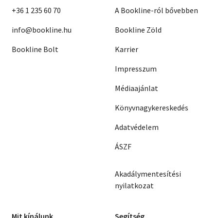
+36 1 235 60 70
A Bookline-ról bővebben
info@bookline.hu
Bookline Zöld
Bookline Bolt
Karrier
Impresszum
Médiaajánlat
Könyvnagykereskedés
Adatvédelem
ÁSZF
Akadálymentesítési
nyilatkozat
Mit kínálunk
Segítség