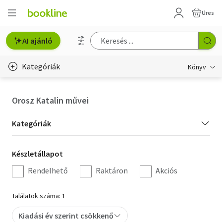
Üres
AI ajánló
Kategóriák
Könyv
Életmód, egészség
Orosz Katalin művei
Erotika
Kategória
Kategóriák
Gyermek- és ifjúsági
szűrés
Készletállapot
Készletállapot
Hobbi, szabadidő
szűrés
Rendelhető
Raktáron
Akciós
Irodalom
Találatok száma: 1
Művészet
Kiadási év szerint csökkenő
Szakkönyv