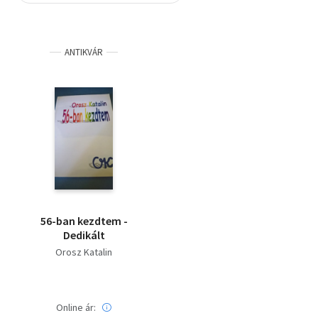
Szótár, nyelvkönyv
ANTIKVÁR
Tankönyv, segédkönyv
Társadalomtudomány
Természettudomány
Történelem
Vallás
56-ban kezdtem -
Dedikált
Orosz Katalin
Online ár: