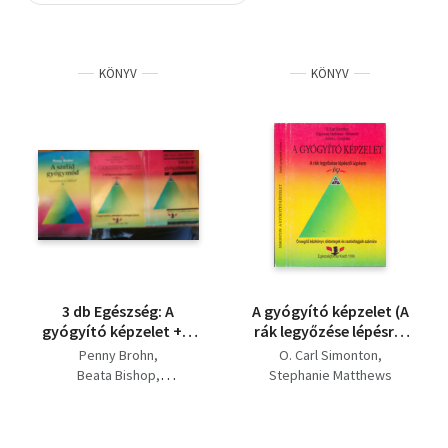
Szótár, nyelvkönyv
KÖNYV
KÖNYV
Tankönyv, segédkönyv
Társadalomtudomány
Természettudomány
Történelem
Vallás
3 db Egészség: A
A gyógyító képzelet (A
gyógyító képzelet + A
rák legyőzése lépésről
szelíd gyógymód +
lépésre)
Penny Brohn
O. Carl Simonton
Ideje a gyógyításnak
Beata Bishop
Stephanie Matthews
O. Carl Simonton
Simonton
Stephanie Matthews
James L. Creighton
Simonton