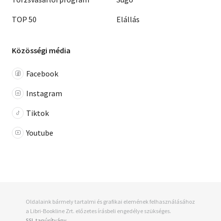
TOP 50
Elállás
Közösségi média
Facebook
Instagram
Tiktok
Youtube
Oldalaink bármely tartalmi és grafikai elemének felhasználásához
a Libri-Bookline Zrt. előzetes írásbeli engedélye szükséges.
SSL tanúsítvány