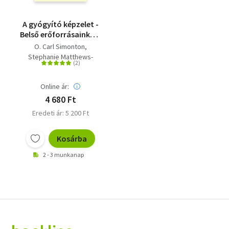
A gyógyító képzelet -
Belső erőforrásainkkal
a rák ellen
O. Carl Simonton
Stephanie Matthews-
Simonton
James L. Creighton
Online ár:
4 680 Ft
Eredeti ár: 5 200 Ft
Kosárba
2 - 3 munkanap