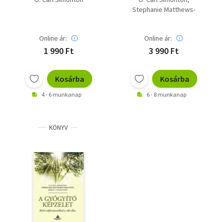
Stephanie Matthews-
Simonton
James L. Creighton
Online ár:
Online ár:
1 990 Ft
3 990 Ft
Kosárba
Kosárba
4 - 6 munkanap
6 - 8 munkanap
KÖNYV