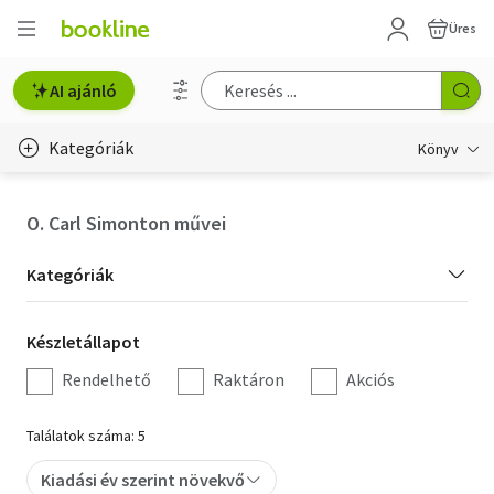
Üres
AI ajánló
Kategóriák
Könyv
Életmód, egészség
O. Carl Simonton művei
Erotika
Kategória
Kategóriák
Gyermek- és ifjúsági
szűrés
Készletállapot
Készletállapot
Hobbi, szabadidő
szűrés
Rendelhető
Raktáron
Akciós
Irodalom
Találatok száma: 5
Művészet
Kiadási év szerint növekvő
Szakkönyv