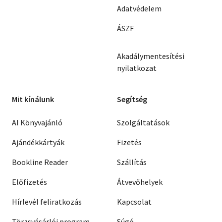
Adatvédelem
ÁSZF
Akadálymentesítési
nyilatkozat
Mit kínálunk
Segítség
AI Könyvajánló
Szolgáltatások
Ajándékkártyák
Fizetés
Bookline Reader
Szállítás
Előfizetés
Átvevőhelyek
Hírlevél feliratkozás
Kapcsolat
Törzsvásárlói program
Súgó