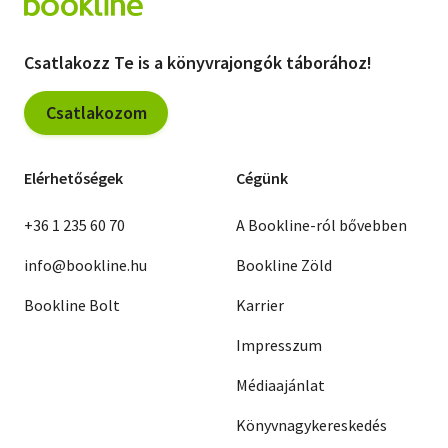
Csatlakozz Te is a könyvrajongók táborához!
Csatlakozom
Elérhetőségek
Cégünk
+36 1 235 60 70
A Bookline-ról bővebben
info@bookline.hu
Bookline Zöld
Bookline Bolt
Karrier
Impresszum
Médiaajánlat
Könyvnagykereskedés