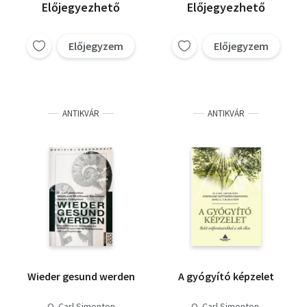
James L. Creighton
Előjegyezhető
Előjegyezhető
Előjegyzem
Előjegyzem
ANTIKVÁR
ANTIKVÁR
Wieder gesund werden
A gyógyító képzelet
O. Carl Simonton
O. Carl Simonton