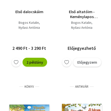
Első dalocskáim
Első altatóim -
Keménylapos
mesekönyv
Bogos Katalin
Bogos Katalin
Nyilasi Antónia
Nyilasi Antónia
2 490 Ft - 3 290 Ft
Előjegyezhető
2 példány
Előjegyzem
KÖNYV
ANTIKVÁR