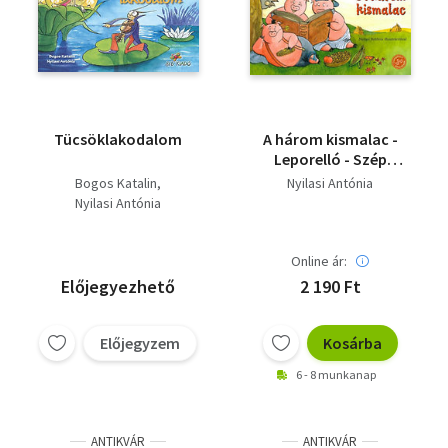
Tücsöklakodalom
A három kismalac -
Leporelló - Szép
állapotban.
Bogos Katalin
Nyilasi Antónia
Nyilasi Antónia
Online ár:
Előjegyezhető
2 190 Ft
Előjegyzem
Kosárba
6 - 8 munkanap
ANTIKVÁR
ANTIKVÁR