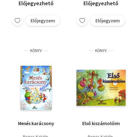
Előjegyezhető
Előjegyezhető
Előjegyzem
Előjegyzem
KÖNYV
KÖNYV
Mesés karácsony
Első kiszámolóim
Bogos Katalin
Bogos Katalin