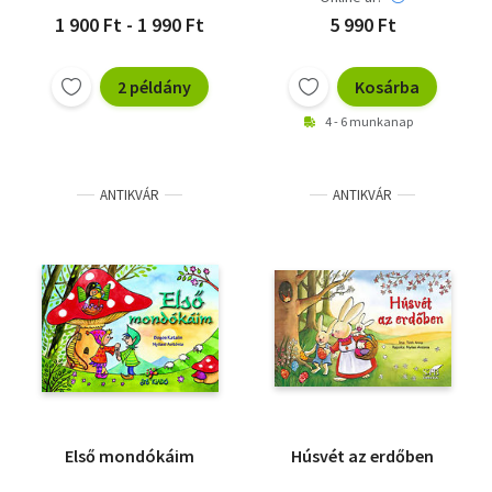
1 900 Ft - 1 990 Ft
5 990 Ft
2 példány
Kosárba
4 - 6 munkanap
ANTIKVÁR
ANTIKVÁR
Első mondókáim
Húsvét az erdőben