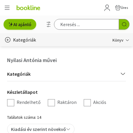
Üres
AI ajánló
Kategóriák
Könyv
Életmód, egészség
Nyilasi Antónia művei
Erotika
Kategória
Kategóriák
Gyermek- és ifjúsági
szűrés
Készletállapot
Készletállapot
Hobbi, szabadidő
szűrés
Rendelhető
Raktáron
Akciós
Irodalom
Találatok száma: 14
Művészet
Kiadási év szerint növekvő
Szakkönyv