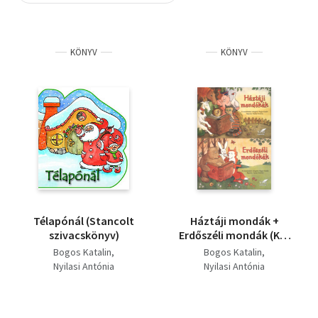
Szótár, nyelvkönyv
KÖNYV
KÖNYV
Tankönyv, segédkönyv
Társadalomtudomány
Természettudomány
Történelem
Vallás
Télapónál (Stancolt
Háztáji mondák +
szivacskönyv)
Erdőszéli mondák (Két
leporelló)
Bogos Katalin
Bogos Katalin
Nyilasi Antónia
Nyilasi Antónia