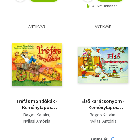
4 - 6 munkanap
ANTIKVÁR
ANTIKVÁR
Tréfás mondókák -
Első karácsonyom -
Keménylapos
Keménylapos
mesekönyv
mesekönyv
Bogos Katalin
Bogos Katalin
Nyilasi Antónia
Nyilasi Antónia
Online ár: