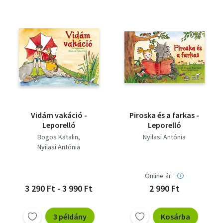
Vidám vakáció -
Piroska és a farkas -
Leporelló
Leporelló
Bogos Katalin
Nyilasi Antónia
Nyilasi Antónia
Online ár:
3 290 Ft - 3 990 Ft
2 990 Ft
3 példány
Kosárba