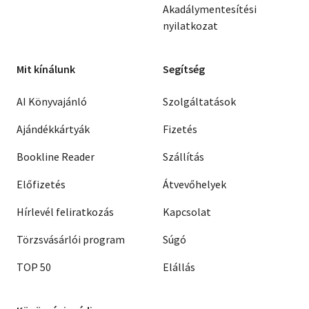
Akadálymentesítési
nyilatkozat
Mit kínálunk
Segítség
AI Könyvajánló
Szolgáltatások
Ajándékkártyák
Fizetés
Bookline Reader
Szállítás
Előfizetés
Átvevőhelyek
Hírlevél feliratkozás
Kapcsolat
Törzsvásárlói program
Súgó
TOP 50
Elállás