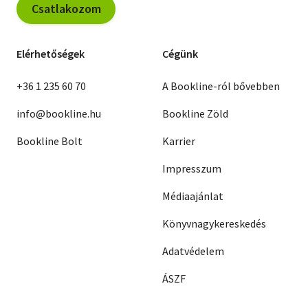
Csatlakozom
Elérhetőségek
Cégünk
+36 1 235 60 70
A Bookline-ról bővebben
info@bookline.hu
Bookline Zöld
Bookline Bolt
Karrier
Impresszum
Médiaajánlat
Könyvnagykereskedés
Adatvédelem
ÁSZF