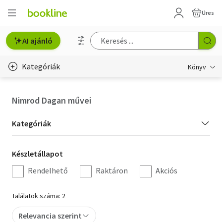
Üres
AI ajánló
Kategóriák
Könyv
Életmód, egészség
Nimrod Dagan művei
Erotika
Kategória
Kategóriák
Gyermek- és ifjúsági
szűrés
Készletállapot
Készletállapot
Hobbi, szabadidő
szűrés
Rendelhető
Raktáron
Akciós
Irodalom
Találatok száma: 2
Művészet
Relevancia szerint
Szakkönyv