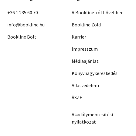
+36 1 235 60 70
A Bookline-ról bővebben
info@bookline.hu
Bookline Zöld
Bookline Bolt
Karrier
Impresszum
Médiaajánlat
Könyvnagykereskedés
Adatvédelem
ÁSZF
Akadálymentesítési
nyilatkozat