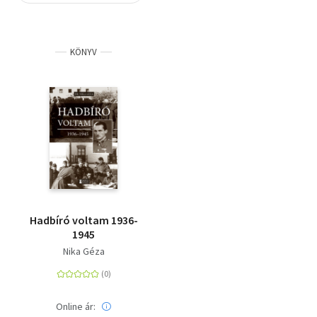
Szótár, nyelvkönyv
KÖNYV
Tankönyv, segédkönyv
Társadalomtudomány
Természettudomány
Történelem
Vallás
Hadbíró voltam 1936-
1945
Nika Géza
Online ár: