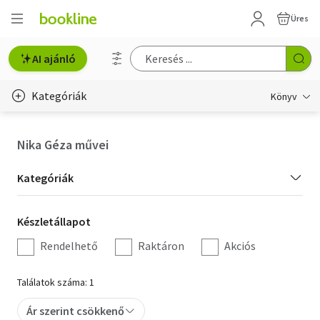
Üres
AI ajánló
Kategóriák
Könyv
Életmód, egészség
Nika Géza művei
Erotika
Kategória
Kategóriák
Gyermek- és ifjúsági
szűrés
Készletállapot
Készletállapot
Hobbi, szabadidő
szűrés
Rendelhető
Raktáron
Akciós
Irodalom
Találatok száma: 1
Művészet
Ár szerint csökkenő
Szakkönyv