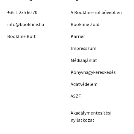
+36 1 235 60 70
A Bookline-ról bővebben
info@bookline.hu
Bookline Zöld
Bookline Bolt
Karrier
Impresszum
Médiaajánlat
Könyvnagykereskedés
Adatvédelem
ÁSZF
Akadálymentesítési
nyilatkozat