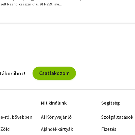
tt bizánci császár Kr. u. 911-959., aki...
További
szűrők
Csatlakozom
 táborához!
Mit kínálunk
Segítség
ne-ról bővebben
AI Könyvajánló
Szolgáltatások
 Zöld
Ajándékkártyák
Fizetés