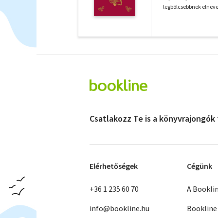
legbölcsebbnek elneveze
Csatlakozz Te is a könyvrajongók
Elérhetőségek
Cégünk
+36 1 235 60 70
A Bookli
info@bookline.hu
Bookline