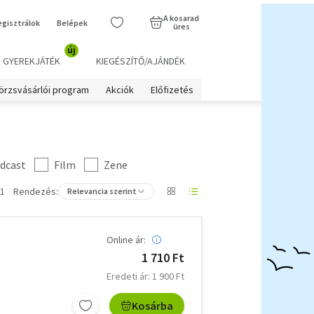
A kosarad
egisztrálok
Belépek
üres
új
GYEREKJÁTÉK
KIEGÉSZÍTŐ/AJÁNDÉK
örzsvásárlói program
Akciók
Előfizetés
dcast
Film
Zene
 1
Rendezés:
Relevancia szerint
Online ár:
1 710 Ft
Eredeti ár: 1 900 Ft
Kosárba