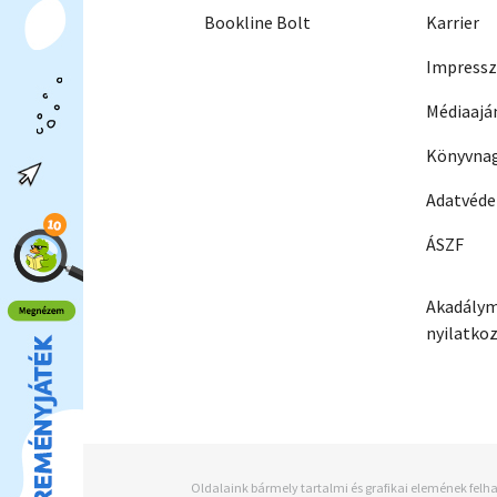
Bookline Bolt
Karrier
Impress
Médiaajá
Könyvnag
Adatvéd
ÁSZF
Akadálym
nyilatko
Oldalaink bármely tartalmi és grafikai elemének felha