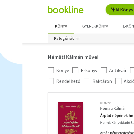
AI Könyv
KÖNYV
GYEREKKÖNYV
E-KÖN
Kategóriák
Némäti Kálmán művei
Könyv
E-könyv
Antikvár
Kategória
szűrés
További
Rendelhető
Raktáron
Akci
szűrők
KÖNYV
Némäti Kálmán
Árpád népének hét
Hermit Könyvkiadó Bt.
Árpád népe eredetének