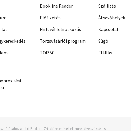
Bookline Reader
Szállítás
zum
Előfizetés
Átvevőhelyek
nlat
Hírlevél feliratkozás
Kapcsolat
ykereskedés
Törzsvásárlói program
Súgó
elem
TOP 50
Elállás
entesítési
zat
sználásához a Libri-Bookline Zrt. előzetes írásbeli engedélye szükséges.