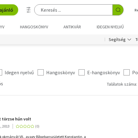
ajánló
R
YV
HANGOSKÖNYV
ANTIKVÁR
IDEGEN NYELVŰ
T
Segítség
Idegen nyelvű
Hangoskönyv
E-hangoskönyv
Po
ós
Találatok száma:
 törzse hún volt
, 2013
 okmányát VII., avagy Bíborbanszületett Konstantin, a