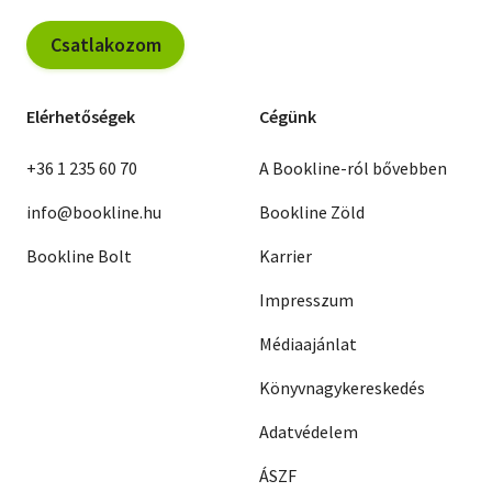
Csatlakozom
Elérhetőségek
Cégünk
+36 1 235 60 70
A Bookline-ról bővebben
info@bookline.hu
Bookline Zöld
Bookline Bolt
Karrier
Impresszum
Médiaajánlat
Könyvnagykereskedés
Adatvédelem
ÁSZF