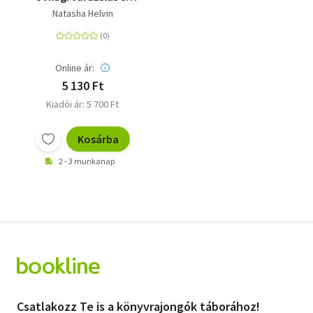
néphagyomány
Natasha Helvin
Online ár:
5 130 Ft
Kiadói ár: 5 700 Ft
Kosárba
2 - 3 munkanap
Csatlakozz Te is a könyvrajongók táborához!