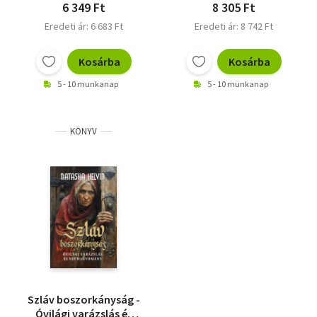
6 349 Ft
8 305 Ft
Eredeti ár: 6 683 Ft
Eredeti ár: 8 742 Ft
Kosárba
Kosárba
5 - 10 munkanap
5 - 10 munkanap
KÖNYV
Szláv boszorkányság -
Óvilági varázslás és