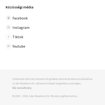
Közösségi média
Facebook
Instagram
Tiktok
Youtube
Oldalaink bármely tartalmi és grafikai elemének felhasználásához
a Libri-Bookline Zrt. előzetes írásbeli engedélye szükséges.
SSL tanúsítvány
© 2001 - 2026, Libri-Bookline Zrt. Minden jog fenntartva.