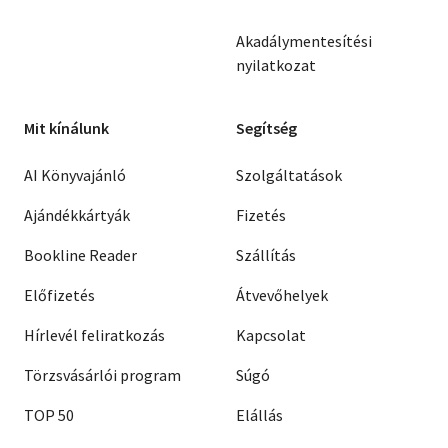
Akadálymentesítési
nyilatkozat
Mit kínálunk
Segítség
AI Könyvajánló
Szolgáltatások
Ajándékkártyák
Fizetés
Bookline Reader
Szállítás
Előfizetés
Átvevőhelyek
Hírlevél feliratkozás
Kapcsolat
Törzsvásárlói program
Súgó
TOP 50
Elállás