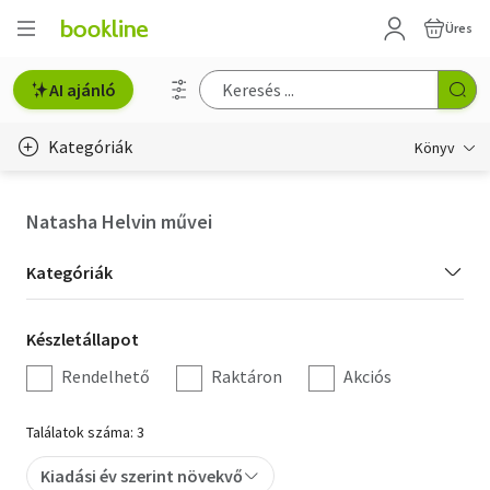
Üres
AI ajánló
Kategóriák
Könyv
Életmód, egészség
Natasha Helvin művei
Erotika
Kategória
Kategóriák
Gyermek- és ifjúsági
szűrés
Készletállapot
Készletállapot
Hobbi, szabadidő
szűrés
Rendelhető
Raktáron
Akciós
Irodalom
Találatok száma: 3
Művészet
Kiadási év szerint növekvő
Szakkönyv