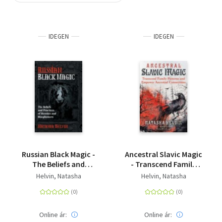
Szótár, nyelvkönyv
IDEGEN
IDEGEN
Tankönyv, segédkönyv
Társadalomtudomány
Természettudomány
Történelem
Vallás
Russian Black Magic -
Ancestral Slavic Magic
The Beliefs and
- Transcend Family
Practices of Heretics
Patterns and Empower
Helvin, Natasha
Helvin, Natasha
and Blasphemers
Ancestral Connections
Online ár:
Online ár: