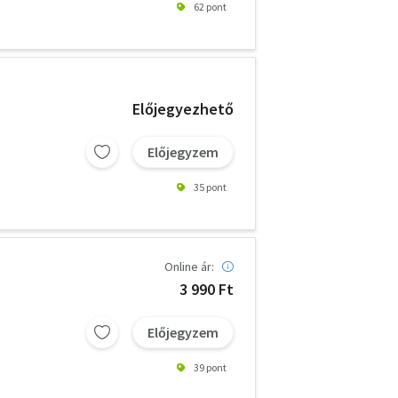
62 pont
Előjegyezhető
Előjegyzem
35 pont
Online ár:
3 990 Ft
Előjegyzem
39 pont