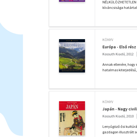
NÉLKÜLÖZHETETLEN E
kíváncsisága határtal
KÖNYV
Európa - Első rész
Kossuth Kiadó, 2012
Annak ellenére, hogy 
hatalmas kiterjedésű,
KÖNYV
Japán - Nagy civil
Kossuth Kiadó, 2010
Lenyűgöző ősi kultúr
gazdagon illusztrált s