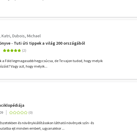
 Katri
Dubois, Michael
nyve - Tuti úti tippek a világ 200 országából
k a Föld legmagasabb hegycsúcsa, de Te vajon tudod, hogy melyik
gózást? Vagy azt, hogy melyik...
ciklopédiája
09
tészetekben és növénykiállításokon látható növények szín- és
atba ejt minden embert, ugyanakkor ...