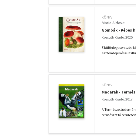
KÖNYV
María Aldave
Gombák - Képes h
Kossuth Kiadó, 2025
E különlegesen szép k
esztendeje készült illu
KÖNYV
Madarak - Termés
Kossuth Kiadó, 2017
A Természettudományi 
természet fő területei