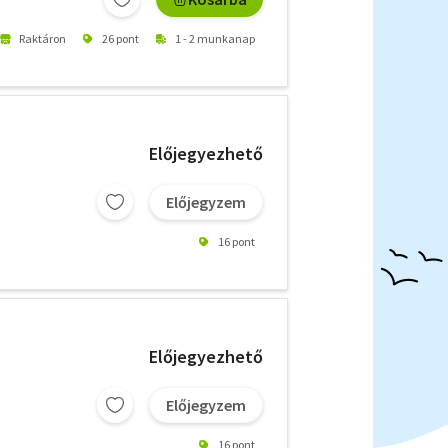
Raktáron
26 pont
1 - 2 munkanap
Előjegyezhető
Előjegyzem
16 pont
Előjegyezhető
Előjegyzem
16 pont