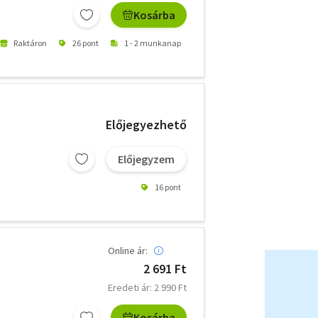
Kosárba
Raktáron
26 pont
1 - 2 munkanap
Előjegyezhető
Előjegyzem
16 pont
Online ár:
2 691 Ft
Eredeti ár: 2 990 Ft
Kosárba