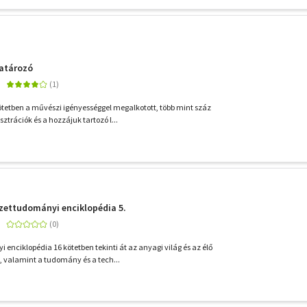
atározó
ötetben a művészi igényességgel megalkotott, több mint száz
sztrációk és a hozzájuk tartozó l...
zettudományi enciklopédia 5.
enciklopédia 16 kötetben tekinti át az anyagi világ és az élő
t, valamint a tudomány és a tech...