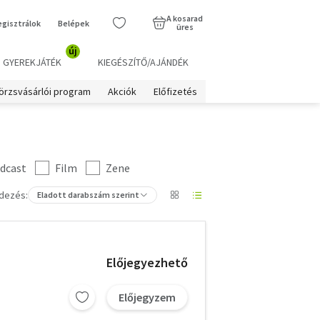
A kosarad
egisztrálok
Belépek
üres
új
GYEREKJÁTÉK
KIEGÉSZÍTŐ/AJÁNDÉK
örzsvásárlói program
Akciók
Előfizetés
dcast
Film
Zene
dezés:
Eladott darabszám szerint
Előjegyezhető
Előjegyzem