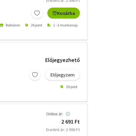
Eredeti ár: 2 990 Ft
Kosárba
Raktáron
26 pont
1 - 2 munkanap
Előjegyezhető
Előjegyzem
26 pont
Online ár:
2 691 Ft
Eredeti ár: 2 990 Ft