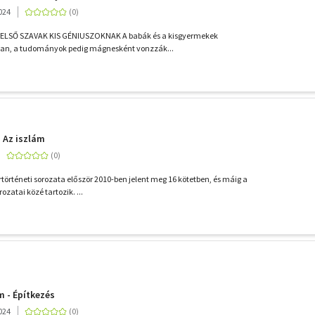
024
LSŐ SZAVAK KIS GÉNIUSZOKNAK A babák és a kisgyermekek
lan, a tudományok pedig mágnesként vonzzák...
- Az iszlám
történeti sorozata először 2010-ben jelent meg 16 kötetben, és máig a
ozatai közé tartozik. ...
m - Építkezés
024