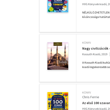
HVG Könyvek kiadó, 2
NÉLKÜLÖZHETETLEN E
kíváncsisága határta
KÖNYV
Nagy civilizációk 
Kossuth Kiadó, 2019
A Kossuth Kiadó kultúr
kiadó legsikeresebb sor
KÖNYV
Chris Ferrie
Az első 100 szava
HVG Könyvek kiadó, 2