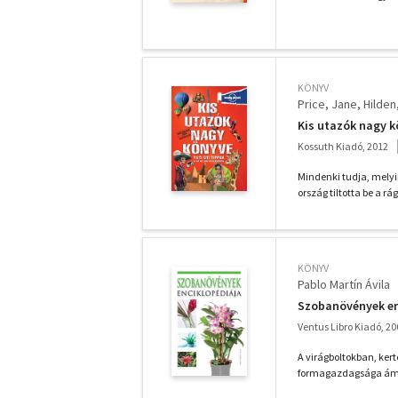
KÖNYV
Price, Jane
Hilden,
Kis utazók nagy kö
Kossuth Kiadó, 2012
Mindenki tudja, melyi
ország tiltotta be a rá
KÖNYV
Pablo Martín Ávila
Szobanövények en
Ventus Libro Kiadó, 20
A virágboltokban, ker
formagazdagsága ámul