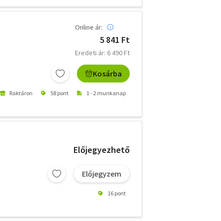
Online ár:
5 841 Ft
Eredeti ár: 6 490 Ft
Kosárba
Raktáron
58 pont
1 - 2 munkanap
Előjegyezhető
Előjegyzem
16 pont