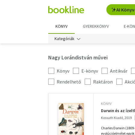
AI Könyv
KÖNYV
GYEREKKÖNYV
E-KÖN
Kategóriák
Nagy Lorándistván művei
Könyv
E-könyv
Antikvár
Kategória
szűrés
További
Rendelhető
Raktáron
Akci
szűrők
KÖNYV
Darwin és az ízel
Kossuth Kiadó, 2019
Charles Darwin (1809
evolúcióelmélet egyik k