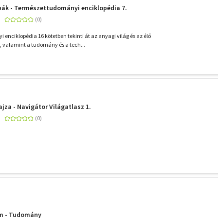
ák - Természettudományi enciklopédia 7.
enciklopédia 16 kötetben tekinti át az anyagi világ és az élő
t, valamint a tudomány és a tech...
jza - Navigátor Világatlasz 1.
am - Tudomány