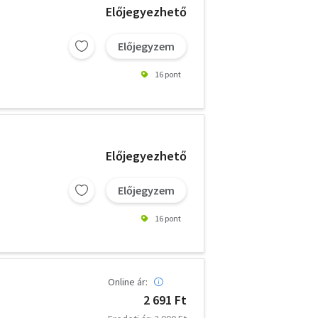
Előjegyezhető
Előjegyzem
16 pont
Előjegyezhető
Előjegyzem
16 pont
Online ár:
2 691 Ft