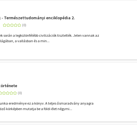
k - Természettudományi enciklopédia 2.
k során a legkülönfélébb civilizációk tisztelték. Jelen vannak az
ágában, a vallásban és a min...
 története
nka eredménye ez a könyv. A teljes ősmaradvány anyagra
ő körképben mutatja be a földi élet négymi...