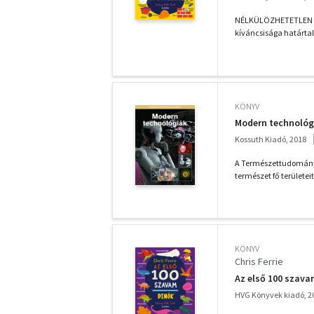
NÉLKÜLÖZHETETLEN E
kíváncsisága határtal
KÖNYV
Modern technológ
Kossuth Kiadó, 2018
A Természettudományi 
természet fő területei
KÖNYV
Chris Ferrie
Az első 100 szava
HVG Könyvek kiadó, 2