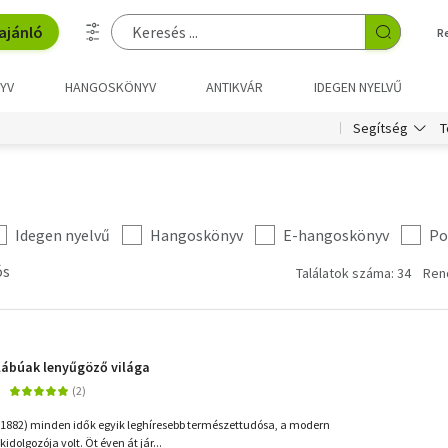
ajánló
R
YV
HANGOSKÖNYV
ANTIKVÁR
IDEGEN NYELVŰ
T
Segítség
Idegen nyelvű
Hangoskönyv
E-hangoskönyv
Po
ós
Találatok száma: 34
Ren
tlábúak lenyűgöző világa
-1882) minden idők egyik leghíresebb természettudósa, a modern
idolgozója volt. Öt éven át jár...