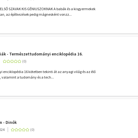
LSŐ SZAVAK KIS GÉNIUSZOKNAK A babák és a kisgyermekek
an, az építkezések pedig mágnesként vonzz...
iák - Természettudományi enciklopédia 16.
enciklopédia 16 kötetben tekinti át az anyagi világ és az élő
t, valamint a tudomány és a tech...
m - Dinók
024