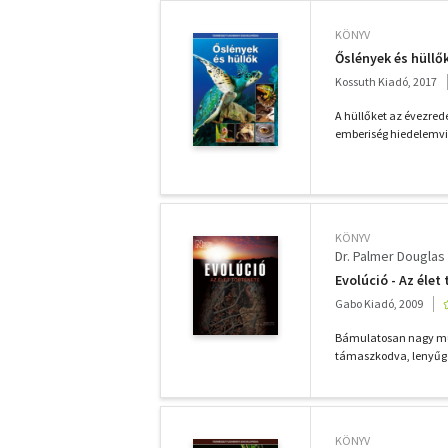
KÖNYV
Őslények és hüllő
Kossuth Kiadó, 2017
A hüllőket az évezrede
emberiség hiedelemvil
KÖNYV
Dr. Palmer Douglas
Evolúció - Az élet
Gabo Kiadó, 2009
Bámulatosan nagy mu
támaszkodva, lenyűgöz
KÖNYV