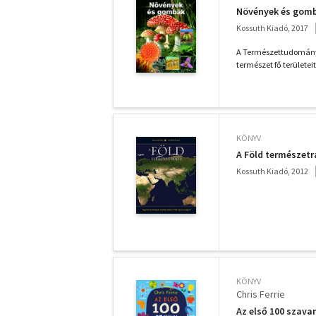
Növények és gomb
Kossuth Kiadó, 2017
A Természettudományi 
természet fő területei
KÖNYV
A Föld természetra
Kossuth Kiadó, 2012
KÖNYV
Chris Ferrie
Az első 100 szav