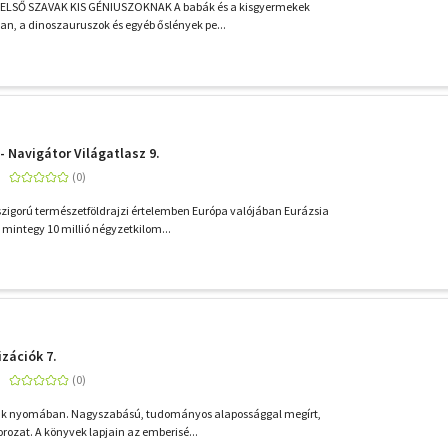
LSŐ SZAVAK KIS GÉNIUSZOKNAK A babák és a kisgyermekek
an, a dinoszauruszok és egyéb őslények pe...
 - Navigátor Világatlasz 9.
szigorú természetföldrajzi értelemben Európa valójában Eurázsia
 mintegy 10 millió négyzetkilom...
izációk 7.
ák nyomában. Nagyszabású, tudományos alapossággal megírt,
orozat. A könyvek lapjain az emberisé...