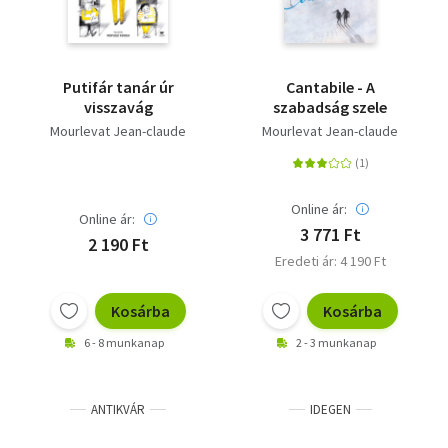
Putifár tanár úr
Cantabile - A
visszavág
szabadság szele
Mourlevat Jean-claude
Mourlevat Jean-claude
Online ár:
Online ár:
3 771 Ft
2 190 Ft
Eredeti ár: 4 190 Ft
Kosárba
Kosárba
6 - 8 munkanap
2 - 3 munkanap
ANTIKVÁR
IDEGEN