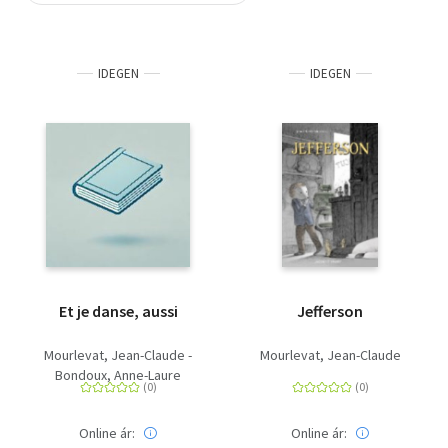
Szótár, nyelvkönyv
IDEGEN
IDEGEN
Tankönyv, segédkönyv
Társadalomtudomány
Természettudomány
Történelem
Vallás
Et je danse, aussi
Jefferson
Mourlevat, Jean-Claude -
Mourlevat, Jean-Claude
Bondoux, Anne-Laure
Online ár:
Online ár: