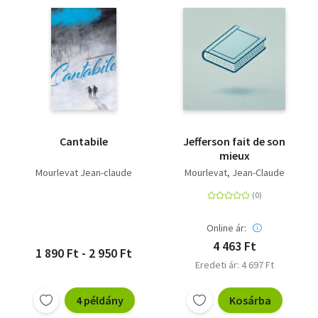
Cantabile
Jefferson fait de son
mieux
Mourlevat Jean-claude
Mourlevat, Jean-Claude
Online ár:
4 463 Ft
1 890 Ft - 2 950 Ft
Eredeti ár: 4 697 Ft
4 példány
Kosárba