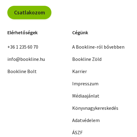
Csatlakozom
Elérhetőségek
Cégünk
+36 1 235 60 70
A Bookline-ról bővebben
info@bookline.hu
Bookline Zöld
Bookline Bolt
Karrier
Impresszum
Médiaajánlat
Könyvnagykereskedés
Adatvédelem
ÁSZF