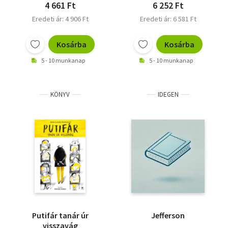
4 661 Ft
6 252 Ft
Eredeti ár: 4 906 Ft
Eredeti ár: 6 581 Ft
Kosárba
Kosárba
5 - 10 munkanap
5 - 10 munkanap
KÖNYV
IDEGEN
Putifár tanár úr
Jefferson
visszavág