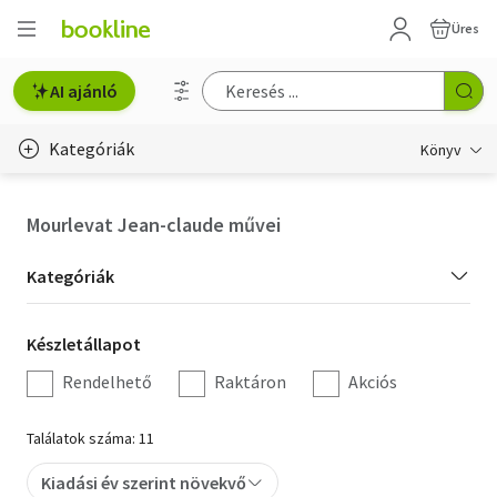
Üres
AI ajánló
Kategóriák
Könyv
Életmód, egészség
Mourlevat Jean-claude művei
Erotika
Kategória
Kategóriák
Gyermek- és ifjúsági
szűrés
Készletállapot
Készletállapot
Hobbi, szabadidő
szűrés
Rendelhető
Raktáron
Akciós
Irodalom
Találatok száma: 11
Művészet
Kiadási év szerint növekvő
Szakkönyv