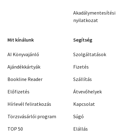
Akadálymentesítési
nyilatkozat
Mit kínálunk
Segítség
AI Könyvajánló
Szolgáltatások
Ajándékkártyák
Fizetés
Bookline Reader
Szállítás
Előfizetés
Átvevőhelyek
Hírlevél feliratkozás
Kapcsolat
Törzsvásárlói program
Súgó
TOP 50
Elállás