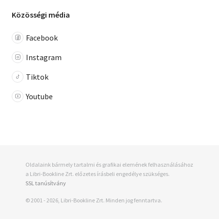
Közösségi média
Facebook
Instagram
Tiktok
Youtube
Oldalaink bármely tartalmi és grafikai elemének felhasználásához
a Libri-Bookline Zrt. előzetes írásbeli engedélye szükséges.
SSL tanúsítvány
© 2001 - 2026, Libri-Bookline Zrt. Minden jog fenntartva.