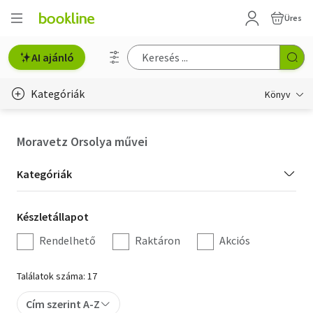
Üres
AI ajánló
Kategóriák
Könyv
Életmód, egészség
Moravetz Orsolya művei
Erotika
Kategória
Kategóriák
Gyermek- és ifjúsági
szűrés
Készletállapot
Készletállapot
Hobbi, szabadidő
szűrés
Rendelhető
Raktáron
Akciós
Irodalom
Találatok száma: 17
Művészet
Cím szerint A-Z
Szakkönyv