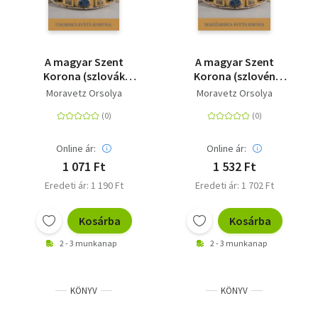
A magyar Szent
A magyar Szent
Korona (szlovák
Korona (szlovén
nyelven) - Uhorská
nyelven) - Madzarska
Moravetz Orsolya
Moravetz Orsolya
Svätá Koruna
Sveta Krona
Online ár:
Online ár:
1 071 Ft
1 532 Ft
Eredeti ár: 1 190 Ft
Eredeti ár: 1 702 Ft
Kosárba
Kosárba
2 - 3 munkanap
2 - 3 munkanap
KÖNYV
KÖNYV