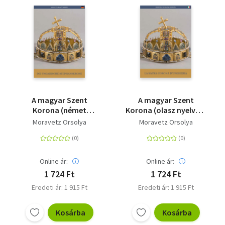
A magyar Szent
A magyar Szent
Korona (német
Korona (olasz nyelven)
nyelven) - Die
- La Sacra Corona
Moravetz Orsolya
Moravetz Orsolya
Ungarische
d'Ungheria
Stephanskrone
Online ár:
Online ár:
1 724 Ft
1 724 Ft
Eredeti ár: 1 915 Ft
Eredeti ár: 1 915 Ft
Kosárba
Kosárba