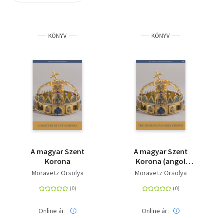
Szótár, nyelvkönyv
KÖNYV
KÖNYV
Tankönyv, segédkönyv
Társadalomtudomány
Természettudomány
Történelem
Vallás
A magyar Szent
A magyar Szent
Korona
Korona (angol
nyelven) - The
Moravetz Orsolya
Moravetz Orsolya
hungarian Holy Crown
Online ár:
Online ár: