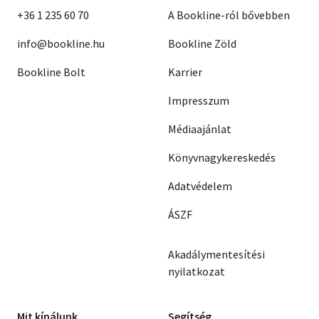
+36 1 235 60 70
A Bookline-ról bővebben
info@bookline.hu
Bookline Zöld
Bookline Bolt
Karrier
Impresszum
Médiaajánlat
Könyvnagykereskedés
Adatvédelem
ÁSZF
Akadálymentesítési
nyilatkozat
Mit kínálunk
Segítség