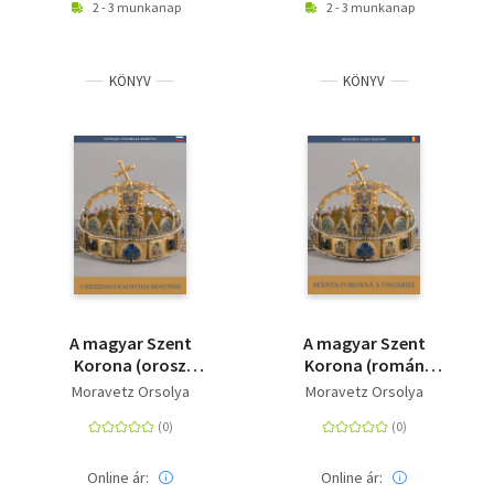
2 - 3 munkanap
2 - 3 munkanap
KÖNYV
KÖNYV
A magyar Szent
A magyar Szent
Korona (orosz
Korona (román
nyelven) -
nyelven) - Sfânta
Moravetz Orsolya
Moravetz Orsolya
Svyashchennaya
Coroană a ungariei
Korona Vengrii
Online ár:
Online ár: