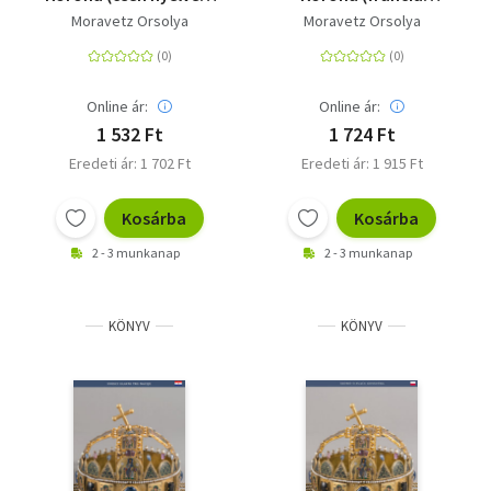
- Uherská
nyelven) - La Sainte
Moravetz Orsolya
Moravetz Orsolya
Svatoštěpánská
Couronne de Hongrie
Koruna
Online ár:
Online ár:
1 532 Ft
1 724 Ft
Eredeti ár: 1 702 Ft
Eredeti ár: 1 915 Ft
Kosárba
Kosárba
2 - 3 munkanap
2 - 3 munkanap
KÖNYV
KÖNYV