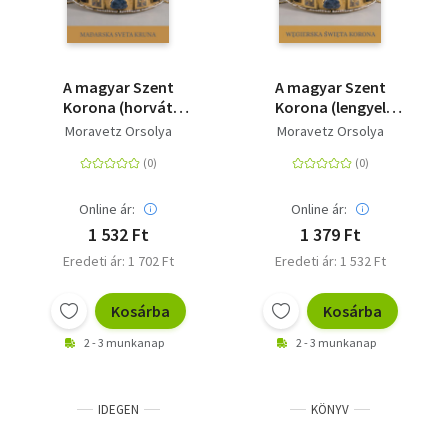
A magyar Szent
A magyar Szent
Korona (horvát
Korona (lengyel
nyelven) - Mađarska
nyelven) - Wegierska
Moravetz Orsolya
Moravetz Orsolya
Sveta Kruna
Swieta Korona
Online ár:
Online ár:
1 532 Ft
1 379 Ft
Eredeti ár: 1 702 Ft
Eredeti ár: 1 532 Ft
Kosárba
Kosárba
2 - 3 munkanap
2 - 3 munkanap
IDEGEN
KÖNYV