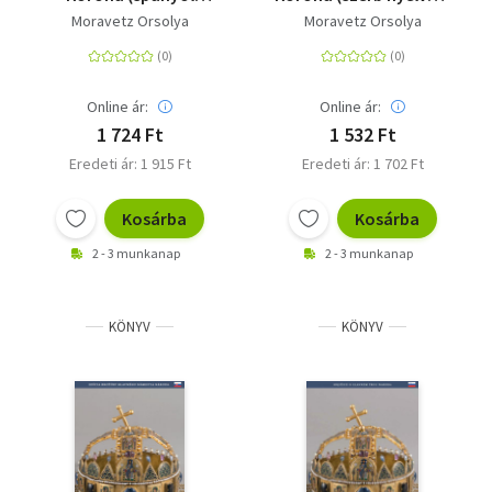
nyelven) - La Santa
- Mađarska Kruna
Moravetz Orsolya
Moravetz Orsolya
Corona Húngara
Svetog Stefana
Online ár:
Online ár:
1 724 Ft
1 532 Ft
Eredeti ár: 1 915 Ft
Eredeti ár: 1 702 Ft
Kosárba
Kosárba
2 - 3 munkanap
2 - 3 munkanap
KÖNYV
KÖNYV