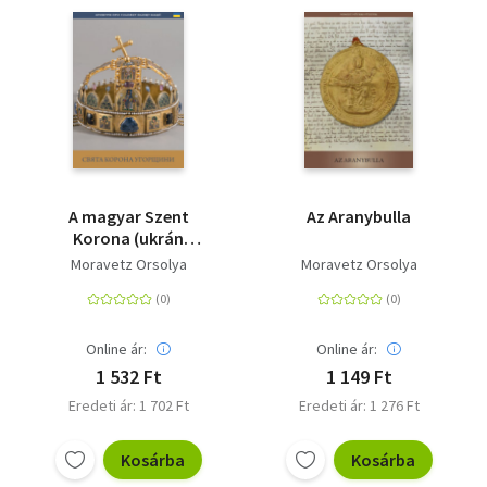
A magyar Szent
Az Aranybulla
Korona (ukrán
nyelven) - Uhorska
Moravetz Orsolya
Moravetz Orsolya
Svyata Korona
Online ár:
Online ár:
1 532 Ft
1 149 Ft
Eredeti ár: 1 702 Ft
Eredeti ár: 1 276 Ft
Kosárba
Kosárba