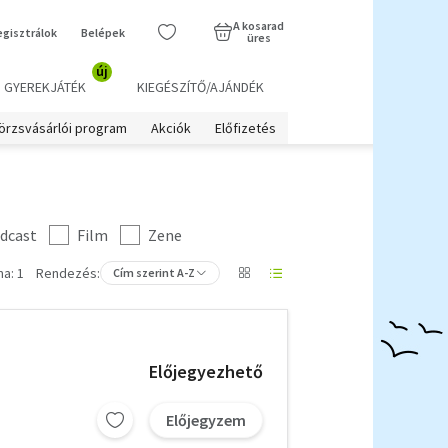
A kosarad
egisztrálok
Belépek
üres
új
GYEREKJÁTÉK
KIEGÉSZÍTŐ/AJÁNDÉK
örzsvásárlói program
Akciók
Előfizetés
dcast
Film
Zene
a: 1
Rendezés:
Cím szerint A-Z
Előjegyezhető
Előjegyzem