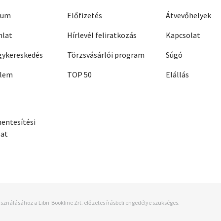
zum
Előfizetés
Átvevőhelyek
nlat
Hírlevél feliratkozás
Kapcsolat
ykereskedés
Törzsvásárlói program
Súgó
elem
TOP 50
Elállás
entesítési
zat
sználásához a Libri-Bookline Zrt. előzetes írásbeli engedélye szükséges.