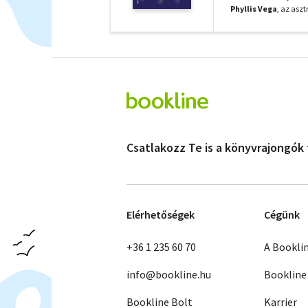
Phyllis Vega
, az aszt
Csatlakozz Te is a könyvrajongók
Elérhetőségek
Cégünk
+36 1 235 60 70
A Bookli
info@bookline.hu
Bookline
Bookline Bolt
Karrier