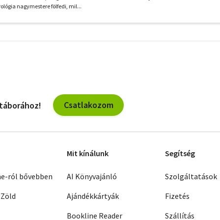
rológia nagymestere fölfedi, mil...
További
szűrők
Csatlakozom
 táborához!
Mit kínálunk
Segítség
ne-ról bővebben
AI Könyvajánló
Szolgáltatások
 Zöld
Ajándékkártyák
Fizetés
Bookline Reader
Szállítás