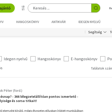
ajánló
R
YV
HANGOSKÖNYV
ANTIKVÁR
IDEGEN NYELVŰ
T
Segítség
Idegen nyelvű
Hangoskönyv
E-hangoskönyv
Po
ós
Találatok szám
k Péter (ford.)
etésnap? - 366 lélegzetelállítóan pontos ismertető -
yisége és sorsa titkait!
 elemzést kínáló, mégis élvezetes stílusban íródott munkájában