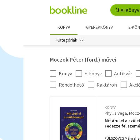
AI Könyv
KÖNYV
GYEREKKÖNYV
E-KÖN
Kategóriák
Moczok Péter (ford.) művei
Könyv
E-könyv
Antikvár
Kategória
szűrés
További
Rendelhető
Raktáron
Akci
szűrők
KÖNYV
Phyllis Vega
Moczo
Mit árul el a szül
Fedezze fel személ
FÜLSZÖVEG Mélyreható