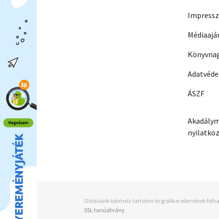
Impress
Médiaajá
Könyvnag
Adatvéd
ÁSZF
Akadálym
nyilatko
Oldalaink bármely tartalmi és grafikai elemének felha
SSL tanúsítvány