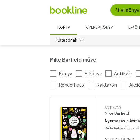
AI Könyv
KÖNYV
GYEREKKÖNYV
E-KÖN
Kategóriák
Mike Barfield művei
Könyv
E-könyv
Antikvár
Kategória
szűrés
További
Rendelhető
Raktáron
Akci
szűrők
ANTIKVÁR
Mike Barfield
Nyomozás a kémia
Diófa Antikvárium Kft.
Scolar Kiadó, 2019