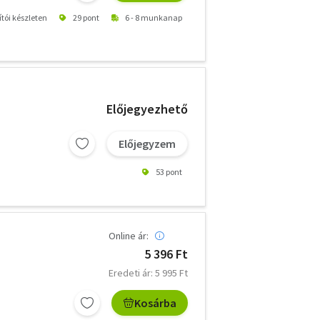
ítói készleten
29 pont
6 - 8 munkanap
Előjegyezhető
Előjegyzem
53 pont
Online ár:
5 396 Ft
Eredeti ár: 5 995 Ft
Kosárba