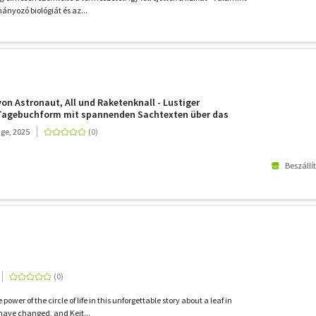
ányozó biológiát és az...
von Astronaut, All und Raketenknall - Lustiger
Tagebuchform mit spannenden Sachtexten über das
 ab 9 Jahren
ge, 2025
Beszállí
power of the circle of life in this unforgettable story about a leaf in
ave changed, and Keit...