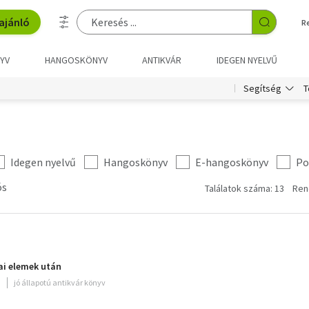
ajánló
R
YV
HANGOSKÖNYV
ANTIKVÁR
IDEGEN NYELVŰ
T
Segítség
Idegen nyelvű
Hangoskönyv
E-hangoskönyv
Po
ós
Találatok száma: 13
Ren
i elemek után
jó állapotú antikvár könyv