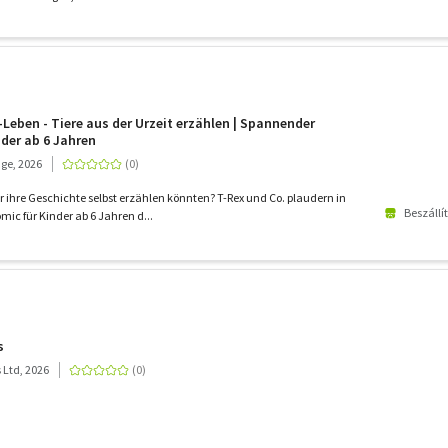
-Leben - Tiere aus der Urzeit erzählen | Spannender
der ab 6 Jahren
ge, 2026
 ihre Geschichte selbst erzählen könnten? T-Rex und Co. plaudern in
Beszállí
ic für Kinder ab 6 Jahren d...
s
 Ltd, 2026