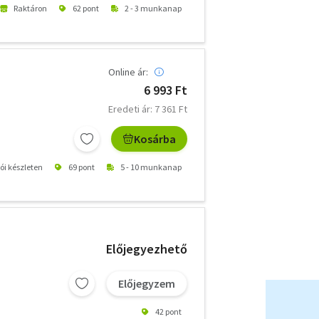
Raktáron
62 pont
2 - 3 munkanap
Online ár:
6 993 Ft
Eredeti ár: 7 361 Ft
Kosárba
tói készleten
69 pont
5 - 10 munkanap
Előjegyezhető
Előjegyzem
42 pont