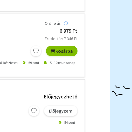
Online ár:
6 979 Ft
Eredeti ár: 7 346 Ft
Kosárba
tói készleten
69 pont
5 - 10 munkanap
Előjegyezhető
Előjegyzem
54 pont