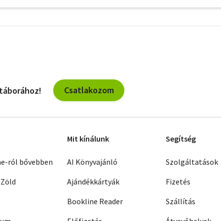
További
szűrők
Csatlakozom
 táborához!
Mit kínálunk
Segítség
ne-ról bővebben
AI Könyvajánló
Szolgáltatások
 Zöld
Ajándékkártyák
Fizetés
Bookline Reader
Szállítás