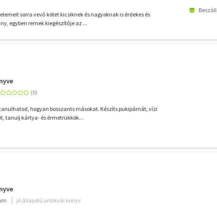
Beszáll
elemeit sorra vevő kötet kicsiknek és nagyoknak is érdekes és
y, egyben remek kiegészítője az ...
önyve
anulhatod, hogyan bosszants másokat. Készíts pukipárnát, vízi
 tanulj kártya- és érmetrükkök...
önyve
ium
jó állapotú antikvár könyv