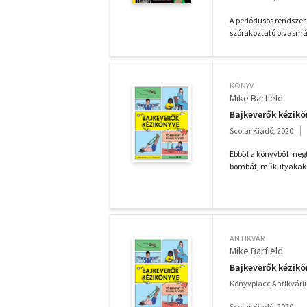
A periódusos rendszer 
szórakoztató olvasmán
KÖNYV
Mike Barfield
Bajkeverők kézik
Scolar Kiadó, 2020
Ebből a könyvből megt
bombát, műkutyakakit,
ANTIKVÁR
Mike Barfield
Bajkeverők kézik
Könyvplacc Antikvár
Scolar Kiadó, 2020