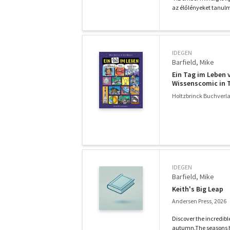
az élőlényeket tanulm
IDEGEN
Barfield, Mike
Ein Tag im Leben 
Wissenscomic in 
Weltall für Kinder
Holtzbrinck Buchverla
IDEGEN
Barfield, Mike
Keith's Big Leap
Andersen Press, 2026
Discover the incredible 
autumn.The seasons h