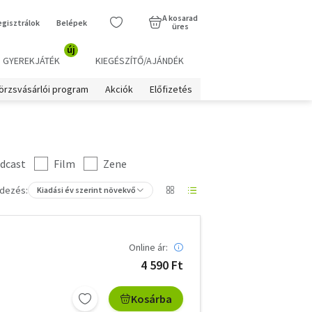
A kosarad
egisztrálok
Belépek
üres
új
GYEREKJÁTÉK
KIEGÉSZÍTŐ/AJÁNDÉK
örzsvásárlói program
Akciók
Előfizetés
dcast
Film
Zene
dezés:
Kiadási év szerint növekvő
Online ár:
4 590 Ft
Kosárba