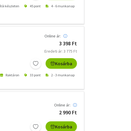
ítói készleten
45 pont
4 - 6 munkanap
Online ár:
3 398 Ft
Eredeti ár: 3 775 Ft
Kosárba
Raktáron
33 pont
2 - 3 munkanap
Online ár:
2 990 Ft
Kosárba