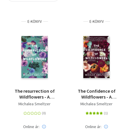
Szótár, nyelvkönyv
E-KÖNYV
E-KÖNYV
Tankönyv, segédkönyv
Társadalomtudomány
Természettudomány
Történelem
Vallás
The resurrection of
The Confidence of
Wildflowers - A
Wildflowers - A
Vadvirágok
vadvirágok
Michalea Smeltzer
Michalea Smeltzer
feltámadása
magabiztossága
Online ár:
Online ár: