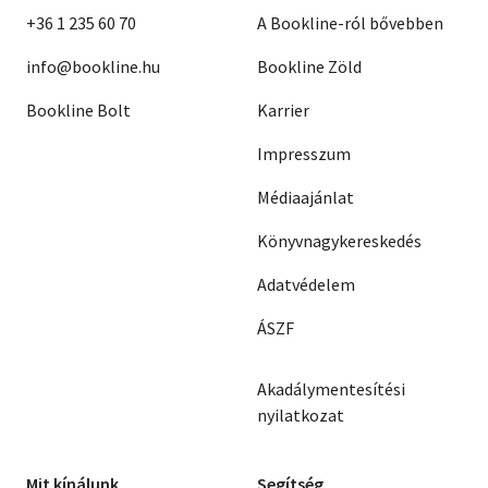
+36 1 235 60 70
A Bookline-ról bővebben
info@bookline.hu
Bookline Zöld
Bookline Bolt
Karrier
Impresszum
Médiaajánlat
Könyvnagykereskedés
Adatvédelem
ÁSZF
Akadálymentesítési
nyilatkozat
Mit kínálunk
Segítség