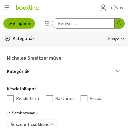
Üres
AI ajánló
Kategóriák
Könyv
Életmód, egészség
Michalea Smeltzer művei
Erotika
Kategória
Kategóriák
Gyermek- és ifjúsági
szűrés
Készletállapot
Készletállapot
Hobbi, szabadidő
szűrés
Rendelhető
Raktáron
Akciós
Irodalom
Találatok száma: 2
Művészet
Ár szerint csökkenő
Szakkönyv