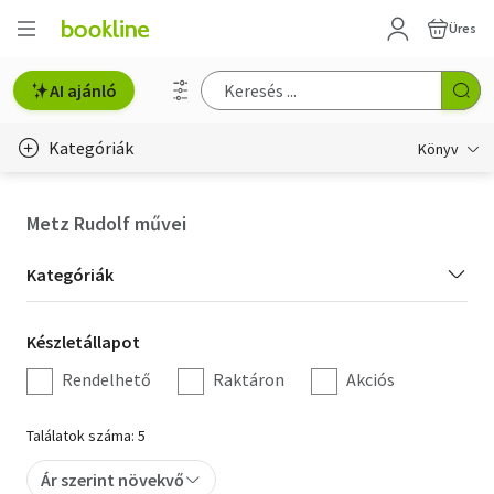
Üres
AI ajánló
Kategóriák
Könyv
Életmód, egészség
Metz Rudolf művei
Erotika
Kategória
Kategóriák
Gyermek- és ifjúsági
szűrés
Készletállapot
Készletállapot
Hobbi, szabadidő
szűrés
Rendelhető
Raktáron
Akciós
Irodalom
Találatok száma: 5
Művészet
Ár szerint növekvő
Szakkönyv