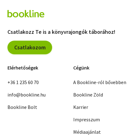
Csatlakozz Te is a könyvrajongók táborához!
Csatlakozom
Elérhetőségek
Cégünk
+36 1 235 60 70
A Bookline-ról bővebben
info@bookline.hu
Bookline Zöld
Bookline Bolt
Karrier
Impresszum
Médiaajánlat