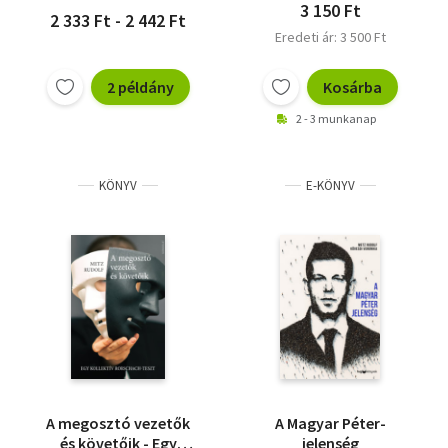
3 150 Ft
2 333 Ft - 2 442 Ft
Eredeti ár: 3 500 Ft
2 példány
Kosárba
2 - 3 munkanap
KÖNYV
E-KÖNYV
A megosztó vezetők
A Magyar Péter-
és követőik - Egy
jelenség