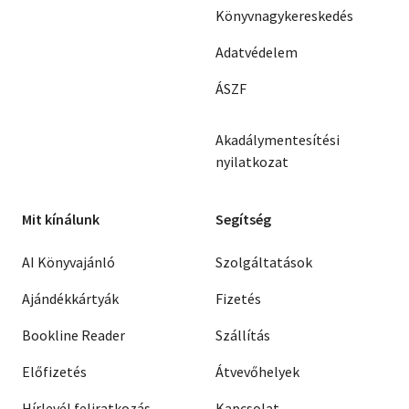
Könyvnagykereskedés
Adatvédelem
ÁSZF
Akadálymentesítési
nyilatkozat
Mit kínálunk
Segítség
AI Könyvajánló
Szolgáltatások
Ajándékkártyák
Fizetés
Bookline Reader
Szállítás
Előfizetés
Átvevőhelyek
Hírlevél feliratkozás
Kapcsolat