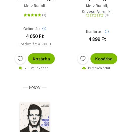
kollektív Rorschach-
Metz Rudolf
Metz Rudolf
teszt
Kövesdi Veronika
Online ár:
Kiadói ár:
4 050 Ft
4 899 Ft
Eredeti ár: 4 500 Ft
Kosárba
Kosárba
2 - 3 munkanap
Perceken belül
KÖNYV