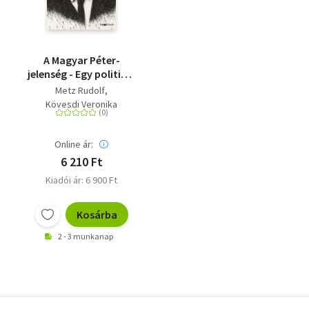
A Magyar Péter-
jelenség - Egy politikai
felemelkedés
Metz Rudolf
anatómiája
Kövesdi Veronika
Online ár:
6 210 Ft
Kiadói ár: 6 900 Ft
Kosárba
2 - 3 munkanap