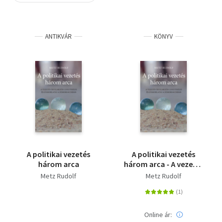
Szótár, nyelvkönyv
ANTIKVÁR
KÖNYV
Tankönyv, segédkönyv
Társadalomtudomány
Természettudomány
Történelem
Vallás
A politikai vezetés
A politikai vezetés
három arca
három arca - A vezetés
értelmezési
Metz Rudolf
Metz Rudolf
lehetőségei és
gyakorlatai a
demokráciában
Online ár: