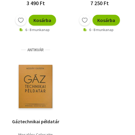
3 490 Ft
7 250 Ft
Kosárba
Kosárba
6 - 8 munkanap
6 - 8 munkanap
ANTIKVÁR
Gáztechnikai példatár
Meszléry Celesztin