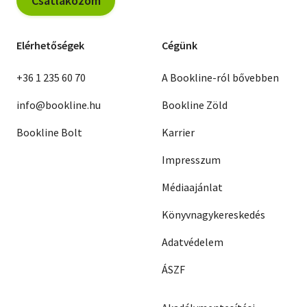
Csatlakozom
Elérhetőségek
Cégünk
+36 1 235 60 70
A Bookline-ról bővebben
info@bookline.hu
Bookline Zöld
Bookline Bolt
Karrier
Impresszum
Médiaajánlat
Könyvnagykereskedés
Adatvédelem
ÁSZF