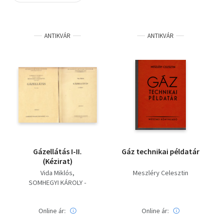
Szótár, nyelvkönyv
ANTIKVÁR
ANTIKVÁR
Tankönyv, segédkönyv
Társadalomtudomány
Természettudomány
Történelem
Vallás
Gázellátás I-II.
Gáz technikai példatár
(Kézirat)
Vida Miklós
Meszléry Celesztin
SOMHEGYI KÁROLY -
MESZLÉRY CELESZTIN
Meszléry Celesztin
Online ár:
Online ár: