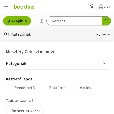
Üres
AI ajánló
Kategóriák
Könyv
Életmód, egészség
Meszléry Celesztin művei
Erotika
Kategória
Kategóriák
Gyermek- és ifjúsági
szűrés
Készletállapot
Készletállapot
Hobbi, szabadidő
szűrés
Rendelhető
Raktáron
Akciós
Irodalom
Találatok száma: 3
Művészet
Cím szerint A-Z
Szakkönyv