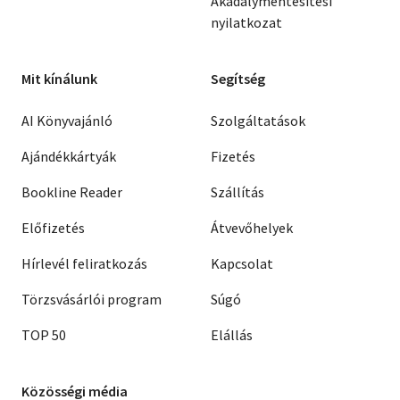
Akadálymentesítési
nyilatkozat
Mit kínálunk
Segítség
AI Könyvajánló
Szolgáltatások
Ajándékkártyák
Fizetés
Bookline Reader
Szállítás
Előfizetés
Átvevőhelyek
Hírlevél feliratkozás
Kapcsolat
Törzsvásárlói program
Súgó
TOP 50
Elállás
Közösségi média