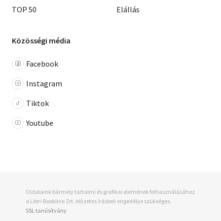
TOP 50
Elállás
Közösségi média
Facebook
Instagram
Tiktok
Youtube
Oldalaink bármely tartalmi és grafikai elemének felhasználásához
a Libri-Bookline Zrt. előzetes írásbeli engedélye szükséges.
SSL tanúsítvány