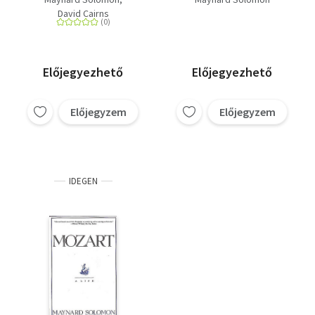
Mozart operái
David Cairns
Előjegyezhető
Előjegyezhető
Előjegyzem
Előjegyzem
IDEGEN