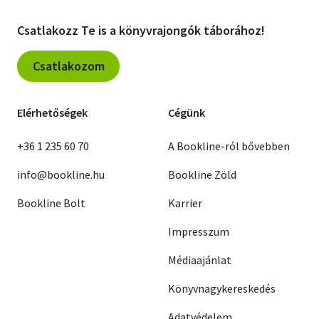
Csatlakozz Te is a könyvrajongók táborához!
Csatlakozom
Elérhetőségek
Cégünk
+36 1 235 60 70
A Bookline-ról bővebben
info@bookline.hu
Bookline Zöld
Bookline Bolt
Karrier
Impresszum
Médiaajánlat
Könyvnagykereskedés
Adatvédelem