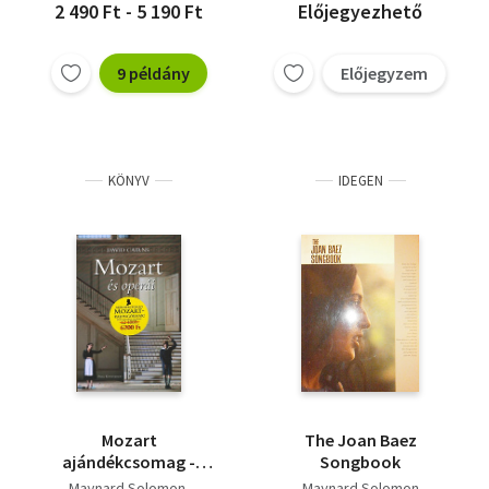
2 490 Ft - 5 190 Ft
Előjegyezhető
9 példány
Előjegyzem
KÖNYV
IDEGEN
Mozart
The Joan Baez
ajándékcsomag -
Songbook
Mozart életrajz +
Maynard Solomon
Maynard Solomon