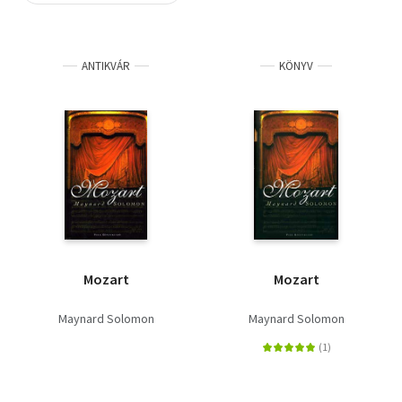
Szótár, nyelvkönyv
ANTIKVÁR
KÖNYV
Tankönyv, segédkönyv
Társadalomtudomány
Természettudomány
Történelem
Vallás
Mozart
Mozart
Maynard Solomon
Maynard Solomon