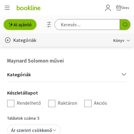
Üres
AI ajánló
Kategóriák
Könyv
Életmód, egészség
Maynard Solomon művei
Erotika
Kategória
Kategóriák
Gyermek- és ifjúsági
szűrés
Készletállapot
Készletállapot
Hobbi, szabadidő
szűrés
Rendelhető
Raktáron
Akciós
Irodalom
Találatok száma: 5
Művészet
Ár szerint csökkenő
Szakkönyv