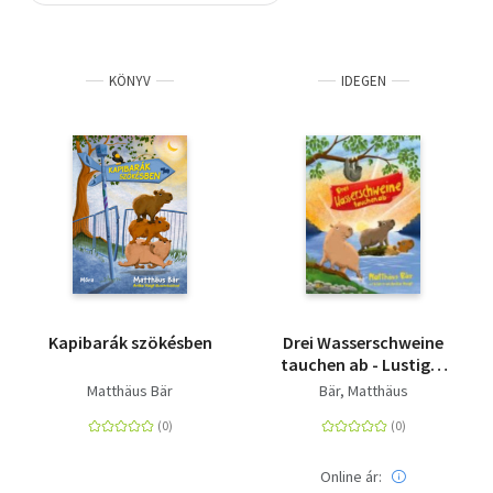
Szótár, nyelvkönyv
KÖNYV
IDEGEN
Tankönyv, segédkönyv
Társadalomtudomány
Természettudomány
Történelem
Vallás
Kapibarák szökésben
Drei Wasserschweine
tauchen ab - Lustiges
Tier-Abenteuer zum
Matthäus Bär
Bär, Matthäus
Vorlesen ab 6 Jahren
Online ár: