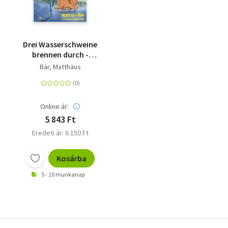
Drei Wasserschweine
brennen durch -
Lustiges Tier-
Bär, Matthäus
Abenteuer zum
Vorlesen ab 6 Jahren
Online ár:
5 843 Ft
Eredeti ár: 6 150 Ft
Kosárba
5 - 10 munkanap