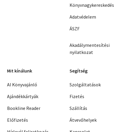
Könyvnagykereskedés
Adatvédelem
ÁSZF
Akadálymentesítési
nyilatkozat
Mit kínálunk
Segítség
AI Könyvajánló
Szolgáltatások
Ajándékkártyák
Fizetés
Bookline Reader
Szállítás
Előfizetés
Átvevőhelyek
Hírlevél feliratkozás
Kapcsolat