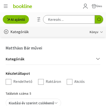
Üres
AI ajánló
Kategóriák
Könyv
Életmód, egészség
Matthäus Bär művei
Erotika
Kategória
Kategóriák
Gyermek- és ifjúsági
szűrés
Készletállapot
Készletállapot
Hobbi, szabadidő
szűrés
Rendelhető
Raktáron
Akciós
Irodalom
Találatok száma: 5
Művészet
Kiadási év szerint csökkenő
Szakkönyv