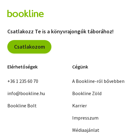
Csatlakozz Te is a könyvrajongók táborához!
Csatlakozom
Elérhetőségek
Cégünk
+36 1 235 60 70
A Bookline-ról bővebben
info@bookline.hu
Bookline Zöld
Bookline Bolt
Karrier
Impresszum
Médiaajánlat