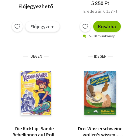
5 850 Ft
Előjegyezhető
Eredeti ár: 6 157 Ft
Előjegyzem
Kosárba
5 - 10 munkanap
IDEGEN
IDEGEN
Die Kickflip-Bande -
Drei Wasserschweine
Rebellinnen auf Rollen
wollen's wissen -