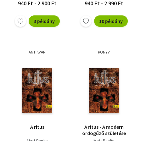
940 Ft - 2 900 Ft
940 Ft - 2 990 Ft
3 példány
10 példány
ANTIKVÁR
KÖNYV
A rítus
A rítus - A modern
ördögűző születése
Matt Baglio
Matt Baglio