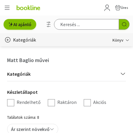
Üres
AI ajánló
Kategóriák
Könyv
Életmód, egészség
Matt Baglio művei
Erotika
Kategória
Kategóriák
Gyermek- és ifjúsági
szűrés
Készletállapot
Készletállapot
Hobbi, szabadidő
szűrés
Rendelhető
Raktáron
Akciós
Irodalom
Találatok száma: 8
Művészet
Ár szerint növekvő
Szakkönyv