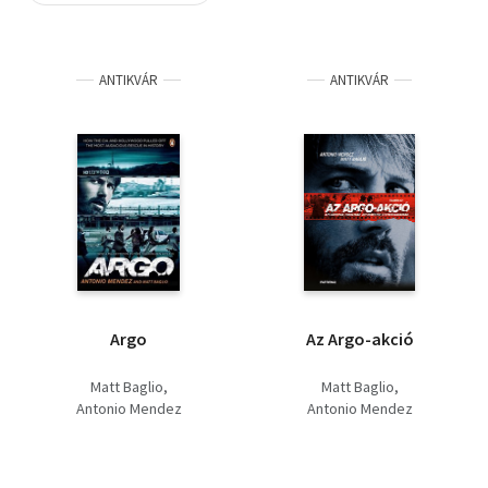
Szótár, nyelvkönyv
ANTIKVÁR
ANTIKVÁR
Tankönyv, segédkönyv
Társadalomtudomány
Természettudomány
Történelem
Vallás
Argo
Az Argo-akció
Matt Baglio
Matt Baglio
Antonio Mendez
Antonio Mendez