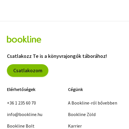
Csatlakozz Te is a könyvrajongók táborához!
Csatlakozom
Elérhetőségek
Cégünk
+36 1 235 60 70
A Bookline-ról bővebben
info@bookline.hu
Bookline Zöld
Bookline Bolt
Karrier