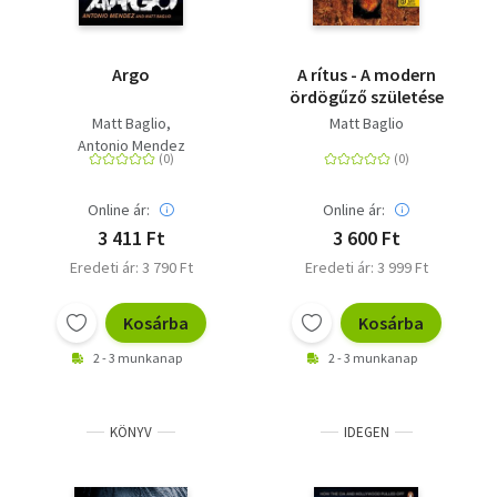
Argo
A rítus - A modern
ördögűző születése
Matt Baglio
Matt Baglio
Antonio Mendez
Online ár:
Online ár:
3 411 Ft
3 600 Ft
Eredeti ár: 3 790 Ft
Eredeti ár: 3 999 Ft
Kosárba
Kosárba
2 - 3 munkanap
2 - 3 munkanap
KÖNYV
IDEGEN