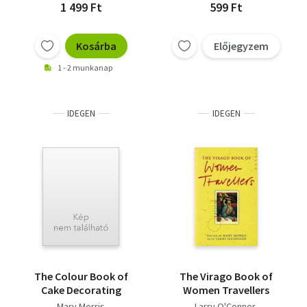
1 499 Ft
599 Ft
Kosárba
Előjegyzem
1 - 2 munkanap
IDEGEN
IDEGEN
The Colour Book of
The Virago Book of
Cake Decorating
Women Travellers
Mary Morris
Larry O'Connor