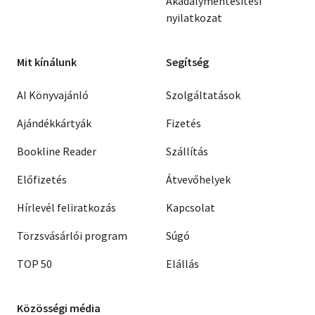
Akadálymentesítési
nyilatkozat
Mit kínálunk
Segítség
AI Könyvajánló
Szolgáltatások
Ajándékkártyák
Fizetés
Bookline Reader
Szállítás
Előfizetés
Átvevőhelyek
Hírlevél feliratkozás
Kapcsolat
Törzsvásárlói program
Súgó
TOP 50
Elállás
Közösségi média