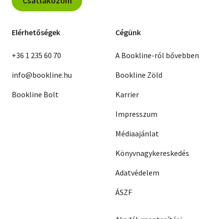
Csatlakozom
Elérhetőségek
Cégünk
+36 1 235 60 70
A Bookline-ról bővebben
info@bookline.hu
Bookline Zöld
Bookline Bolt
Karrier
Impresszum
Médiaajánlat
Könyvnagykereskedés
Adatvédelem
ÁSZF