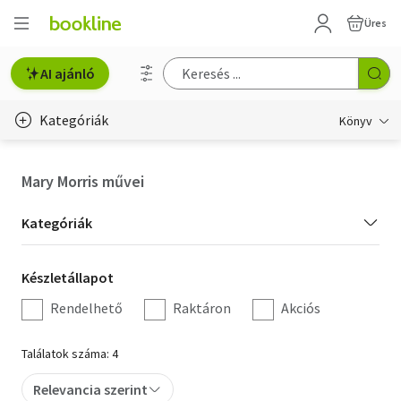
Üres
AI ajánló
Kategóriák
Könyv
Életmód, egészség
Mary Morris művei
Erotika
Kategória
Kategóriák
Gyermek- és ifjúsági
szűrés
Készletállapot
Készletállapot
Hobbi, szabadidő
szűrés
Rendelhető
Raktáron
Akciós
Irodalom
Találatok száma: 4
Művészet
Relevancia szerint
Szakkönyv