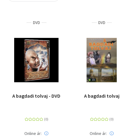
Szótár, nyelvkönyv
DVD
DVD
Tankönyv, segédkönyv
Társadalomtudomány
Természettudomány
Történelem
Vallás
A bagdadi tolvaj - DVD
A bagdadi tolvaj
Online ár:
Online ár: