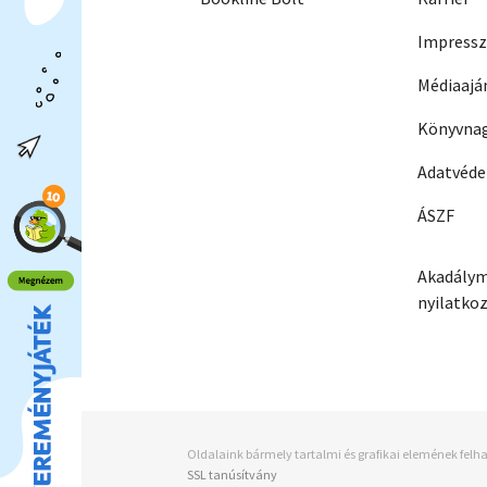
Impress
Médiaajá
Könyvnag
Adatvéd
ÁSZF
Akadálym
nyilatko
Oldalaink bármely tartalmi és grafikai elemének felha
SSL tanúsítvány