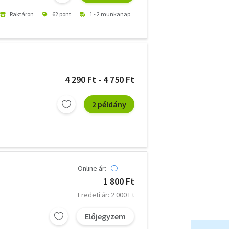
Raktáron
62 pont
1 - 2 munkanap
4 290 Ft - 4 750 Ft
2 példány
Online ár:
1 800 Ft
Eredeti ár: 2 000 Ft
Előjegyzem