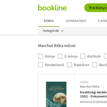
AI Könyv
KÖNYV
GYEREKKÖNYV
E-KÖN
Kategóriák
Marchut Réka művei
Könyv
E-könyv
Antikvár
Kategória
szűrés
További
Rendelhető
Raktáron
Akci
szűrők
KÖNYV
Marchut Réka
Kisebbségi kérdé
1931) - Dokumen
KRONOSZ KÖNYVKIADÓ 