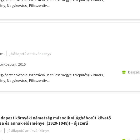
, Nagykovácsi, Pilisszentiv...
ium
jó állapotú antikvár könyv
ó Központ, 2015
Beszáll
gvédett doktori disszertáció - hat Pest megyei település (Budaörs,
, Nagykovácsi, Pilisszentiv...
udapest környéki németség második világháborút követő
sa és annak előzményei (1920-1948)) - újszerű
.
jó állapotú antikvár könyv