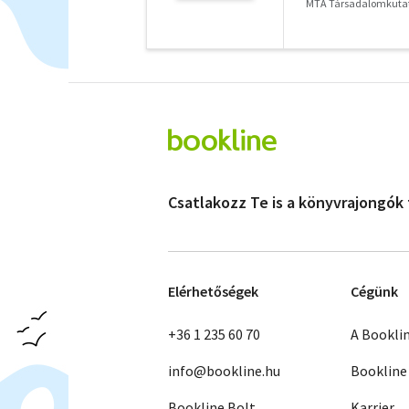
MTA Társadalomkutat
Csatlakozz Te is a könyvrajongók
Elérhetőségek
Cégünk
+36 1 235 60 70
A Bookli
info@bookline.hu
Bookline
Bookline Bolt
Karrier