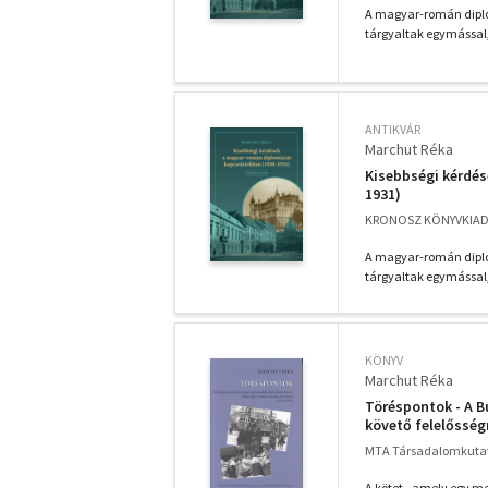
A magyar-román diplo
tárgyaltak egymással,
ANTIKVÁR
Marchut Réka
Kisebbségi kérdé
1931)
KRONOSZ KÖNYVKIADÓ 
A magyar-román diplo
tárgyaltak egymással,
KÖNYV
Marchut Réka
Töréspontok - A 
követő felelősség
MTA Társadalomkutat
A kötet - amely egy me