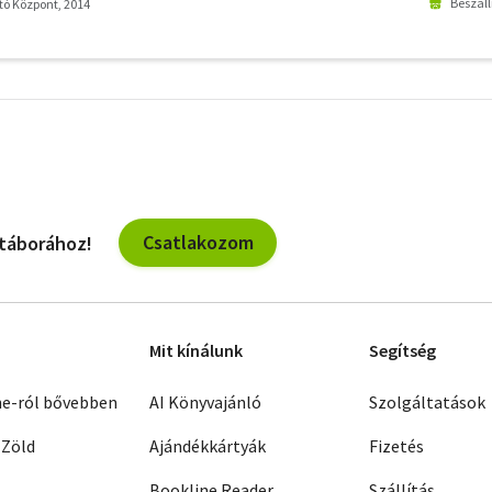
Beszáll
ó Központ, 2014
További
szűrők
Csatlakozom
 táborához!
Mit kínálunk
Segítség
ne-ról bővebben
AI Könyvajánló
Szolgáltatások
 Zöld
Ajándékkártyák
Fizetés
Bookline Reader
Szállítás