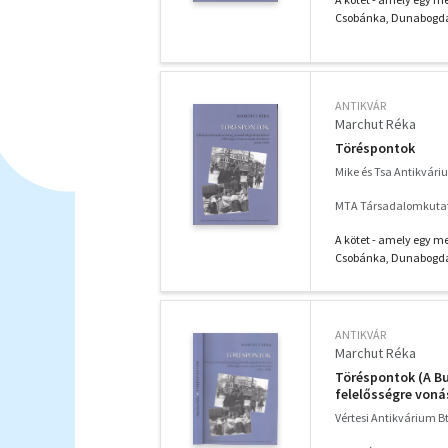
Csobánka, Dunabogdány
ANTIKVÁR
Marchut Réka
Töréspontok
Mike és Tsa Antikvár
MTA Társadalomkutat
A kötet - amely egy me
Csobánka, Dunabogdány
ANTIKVÁR
Marchut Réka
Töréspontok (A B
felelősségre voná
Vértesi Antikvárium Bt