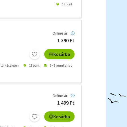
18 pont
Online ár:
1 390 Ft
Kosárba
ítói készleten
13 pont
6 - 8 munkanap
Online ár:
1 499 Ft
Kosárba