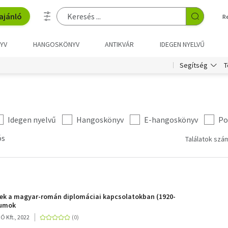
ajánló
R
YV
HANGOSKÖNYV
ANTIKVÁR
IDEGEN NYELVŰ
T
Segítség
Idegen nyelvű
Hangoskönyv
E-hangoskönyv
Po
ós
Találatok szám
sek a magyar-román diplomáciai kapcsolatokban (1920-
tumok
Kft., 2022