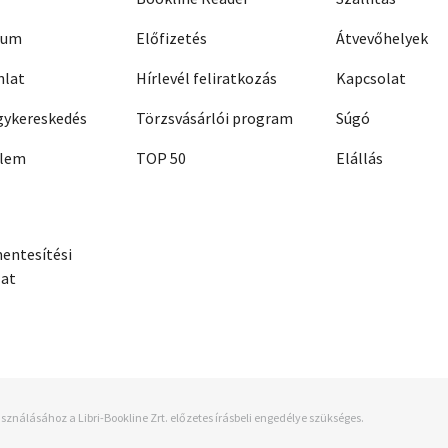
zum
Előfizetés
Átvevőhelyek
nlat
Hírlevél feliratkozás
Kapcsolat
ykereskedés
Törzsvásárlói program
Súgó
elem
TOP 50
Elállás
entesítési
zat
sználásához a Libri-Bookline Zrt. előzetes írásbeli engedélye szükséges.