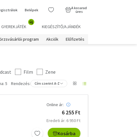
A kosarad
egisztrálok
Belépek
üres
új
GYEREKJÁTÉK
KIEGÉSZÍTŐ/AJÁNDÉK
örzsvásárlói program
Akciók
Előfizetés
dcast
Film
Zene
a: 5
Rendezés:
Cím szerint A-Z
Online ár:
6 255 Ft
Eredeti ár: 6 950 Ft
Kosárba