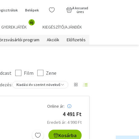
A kosarad
egisztrálok
Belépek
üres
új
GYEREKJÁTÉK
KIEGÉSZÍTŐ/AJÁNDÉK
örzsvásárlói program
Akciók
Előfizetés
dcast
Film
Zene
dezés:
Kiadási év szerint növekvő
Online ár:
4 491 Ft
Eredeti ár: 4 990 Ft
Kosárba