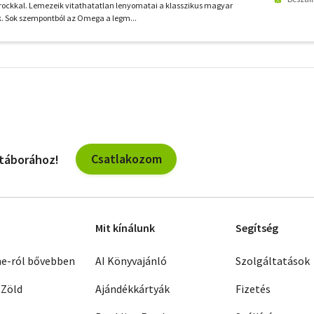
rockkal. Lemezeik vitathatatlan lenyomatai a klasszikus magyar
k. Sok szempontból az Omega a legm...
További
szűrők
Csatlakozom
 táborához!
Mit kínálunk
Segítség
ne-ról bővebben
AI Könyvajánló
Szolgáltatások
 Zöld
Ajándékkártyák
Fizetés