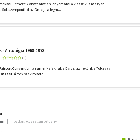
rockkal. Lemezeik vitathatatlan lenyomatai a klasszikus magyar
k. Sok szempontból az Omega a legm...
k - Antológia 1968-1973
airport Convention, az amerikaiaknak a Byrds, az nekünk a Tolcsvay
ik László
rock szakíró köte...
a
ium
hibátlan, olvasatlan példány
23
Beszáll