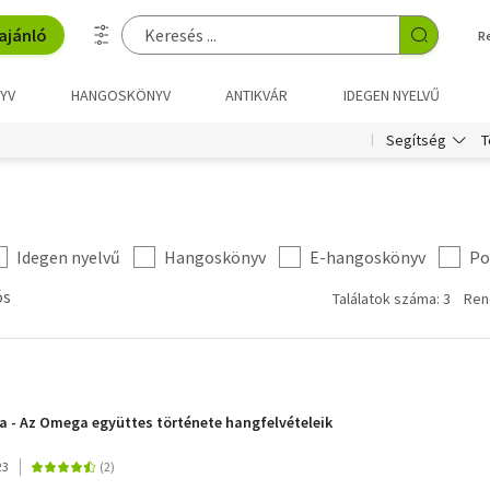
ajánló
R
YV
HANGOSKÖNYV
ANTIKVÁR
IDEGEN NYELVŰ
T
Segítség
Idegen nyelvű
Hangoskönyv
E-hangoskönyv
Po
ós
Találatok száma: 3
Ren
 - Az Omega együttes története hangfelvételeik
23