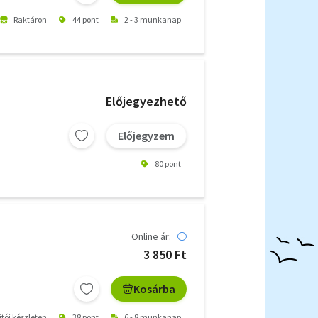
Raktáron
44 pont
2 - 3 munkanap
Előjegyezhető
Előjegyzem
80 pont
Online ár:
3 850 Ft
Kosárba
ítói készleten
38 pont
6 - 8 munkanap