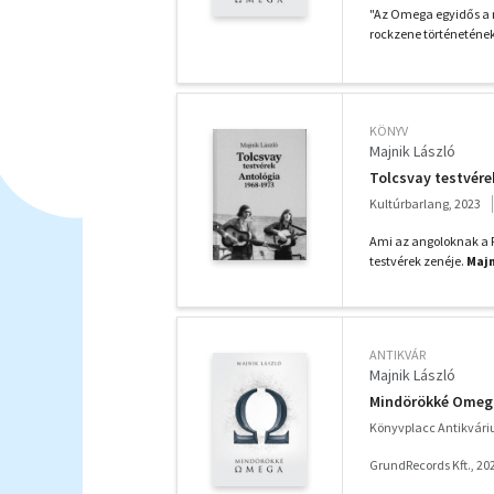
"Az Omega egyidős a 
rockzene történeténe
KÖNYV
Majnik László
Tolcsvay testvére
Kultúrbarlang, 2023
Ami az angoloknak a F
testvérek zenéje.
Majn
ANTIKVÁR
Majnik László
Mindörökké Omeg
Könyvplacc Antikvár
GrundRecords Kft., 20