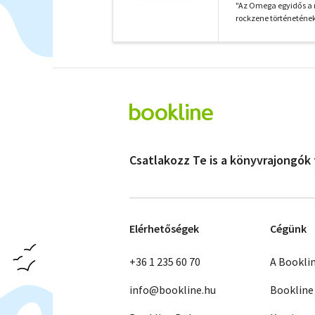
"Az Omega egyidős a 
rockzene történeténe
Csatlakozz Te is a könyvrajongók
Elérhetőségek
Cégünk
+36 1 235 60 70
A Bookli
info@bookline.hu
Bookline