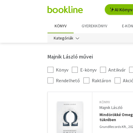
AI Könyv
KÖNYV
GYEREKKÖNYV
E-KÖN
Kategóriák
Majnik László művei
Könyv
E-könyv
Antikvár
Kategória
szűrés
További
Rendelhető
Raktáron
Akci
szűrők
KÖNYV
Majnik László
Mindörökké Omega
tükrében
GrundRecords Kft., 20