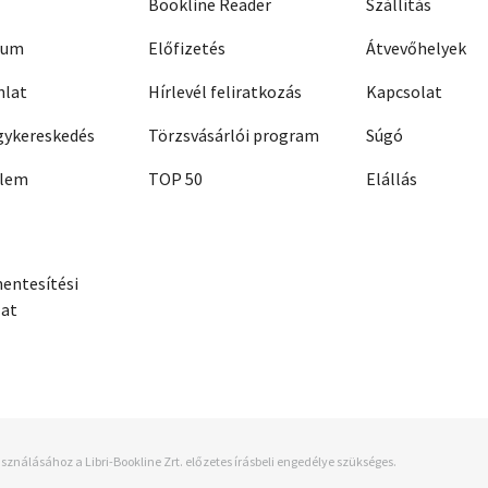
Bookline Reader
Szállítás
zum
Előfizetés
Átvevőhelyek
nlat
Hírlevél feliratkozás
Kapcsolat
ykereskedés
Törzsvásárlói program
Súgó
elem
TOP 50
Elállás
entesítési
zat
sználásához a Libri-Bookline Zrt. előzetes írásbeli engedélye szükséges.