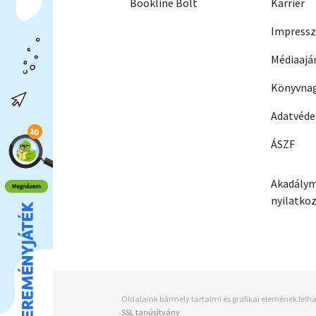
Bookline Bolt
Karrier
Impress
Médiaajá
Könyvnag
Adatvéd
ÁSZF
Akadálym
nyilatko
Oldalaink bármely tartalmi és grafikai elemének felha
SSL tanúsítvány