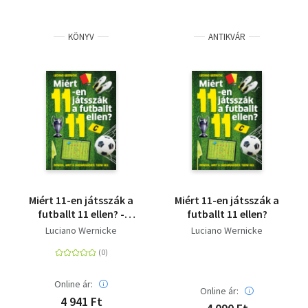
KÖNYV
ANTIKVÁR
Miért 11-en játsszák a
Miért 11-en játsszák a
futballt 11 ellen? -
futballt 11 ellen?
Minden, amit a
Luciano Wernicke
Luciano Wernicke
labdarúgásról tudni
kell
Online ár:
Online ár:
4 941 Ft