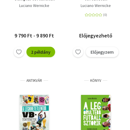
Luciano Wernicke
Luciano Wernicke
9 790 Ft - 9 890 Ft
Előjegyezhető
2 példány
Előjegyzem
ANTIKVÁR
KÖNYV