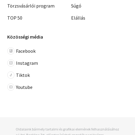
Törzsvásárlói program
Súgó
TOP 50
Elállás
Közösségi média
Facebook
Instagram
Tiktok
Youtube
Oldalaink bármely tartalmi és grafikai elemének felhasználásához
a Libri-Bookline Zrt. előzetes írásbeli engedélye szükséges.