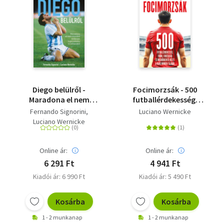
Diego belülről -
Focimorzsák - 500
Maradona el nem
futballérdekesség,
mondott története
trükk, furcsaság és
Fernando Signorini
Luciano Wernicke
legközelebbi
meghökkentő idézet a
Luciano Wernicke
bizalmasától
világ minden tájáról
Online ár:
Online ár:
6 291 Ft
4 941 Ft
Kiadói ár: 6 990 Ft
Kiadói ár: 5 490 Ft
Kosárba
Kosárba
1 - 2 munkanap
1 - 2 munkanap