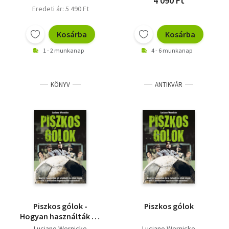
4 090 Ft
Eredeti ár: 5 490 Ft
Kosárba
Kosárba
1 - 2 munkanap
4 - 6 munkanap
KÖNYV
ANTIKVÁR
Piszkos gólok -
Piszkos gólok
Hogyan használták fel
a futballt és éltek
Luciano Wernicke
Luciano Wernicke