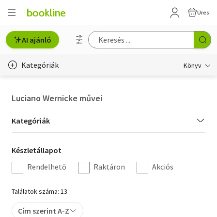
Üres
AI ajánló
Kategóriák
Könyv
Életmód, egészség
Luciano Wernicke művei
Erotika
Kategória
Kategóriák
Gyermek- és ifjúsági
szűrés
Készletállapot
Készletállapot
Hobbi, szabadidő
szűrés
Rendelhető
Raktáron
Akciós
Irodalom
Találatok száma: 13
Művészet
Cím szerint A-Z
Szakkönyv