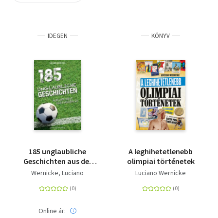
Szótár, nyelvkönyv
IDEGEN
KÖNYV
Tankönyv, segédkönyv
Társadalomtudomány
Természettudomány
Történelem
Vallás
185 unglaubliche
A leghihetetlenebb
Geschichten aus der
olimpiai történetek
Welt des Fußballs
Wernicke, Luciano
Luciano Wernicke
Online ár: