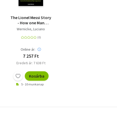
The Lionel Messi Story
- How one Man
Revolutionized Major
Wernicke, Luciano
Soccer League
Online ár:
7 257 Ft
Eredeti ár: 7 638 Ft
Kosárba
5 - 10 munkanap