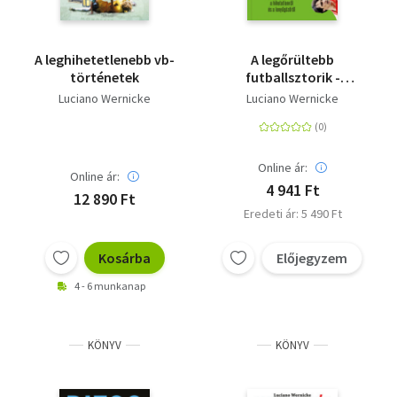
A leghihetetlenebb vb-
A legőrültebb
történetek
futballsztorik -
Epizódok a bizarról, a
Luciano Wernicke
Luciano Wernicke
hihetetlenről és a
lenyűgözőről
Online ár:
Online ár:
4 941 Ft
12 890 Ft
Eredeti ár: 5 490 Ft
Kosárba
Előjegyzem
4 - 6 munkanap
KÖNYV
KÖNYV