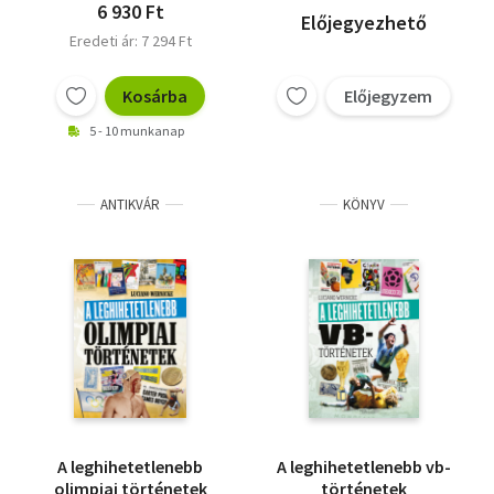
6 930 Ft
Előjegyezhető
Eredeti ár: 7 294 Ft
Kosárba
Előjegyzem
5 - 10 munkanap
ANTIKVÁR
KÖNYV
A leghihetetlenebb
A leghihetetlenebb vb-
olimpiai történetek
történetek