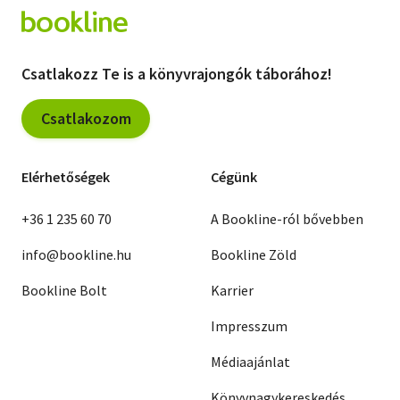
Csatlakozz Te is a könyvrajongók táborához!
Csatlakozom
Elérhetőségek
Cégünk
+36 1 235 60 70
A Bookline-ról bővebben
info@bookline.hu
Bookline Zöld
Bookline Bolt
Karrier
Impresszum
Médiaajánlat
Könyvnagykereskedés