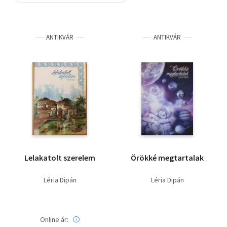
Szótár, nyelvkönyv
ANTIKVÁR
ANTIKVÁR
Tankönyv, segédkönyv
Társadalomtudomány
Természettudomány
Történelem
Vallás
Lelakatolt szerelem
Örökké megtartalak
Léria Dipán
Léria Dipán
Online ár: