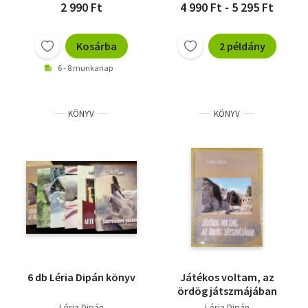
2 990 Ft
4 990 Ft - 5 295 Ft
Kosárba
2 példány
6 - 8 munkanap
KÖNYV
KÖNYV
6 db Léria Dipán könyv
Játékos voltam, az
ördög játszmájában
Léria Dipán
Léria Dipán