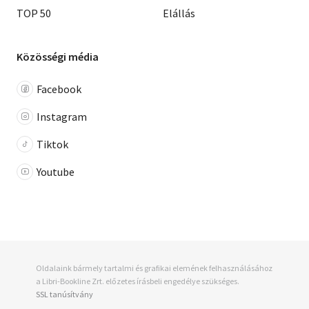
TOP 50
Elállás
Közösségi média
Facebook
Instagram
Tiktok
Youtube
Oldalaink bármely tartalmi és grafikai elemének felhasználásához
a Libri-Bookline Zrt. előzetes írásbeli engedélye szükséges.
SSL tanúsítvány