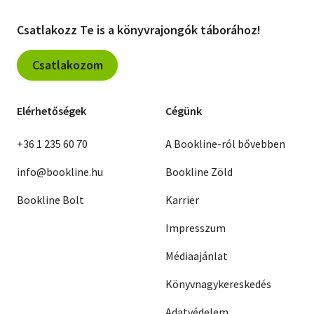
Csatlakozz Te is a könyvrajongók táborához!
Csatlakozom
Elérhetőségek
Cégünk
+36 1 235 60 70
A Bookline-ról bővebben
info@bookline.hu
Bookline Zöld
Bookline Bolt
Karrier
Impresszum
Médiaajánlat
Könyvnagykereskedés
Adatvédelem