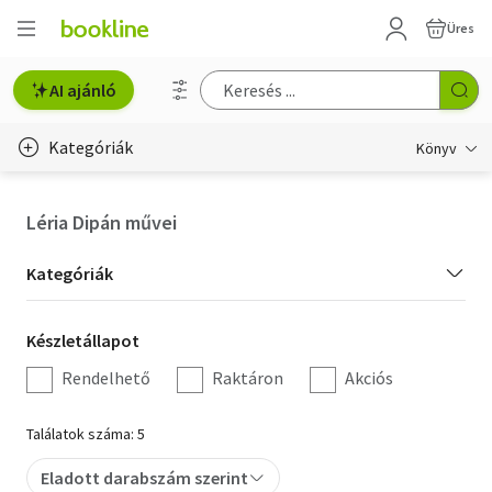
Üres
AI ajánló
Kategóriák
Könyv
Életmód, egészség
Léria Dipán művei
Erotika
Kategória
Kategóriák
Gyermek- és ifjúsági
szűrés
Készletállapot
Készletállapot
Hobbi, szabadidő
szűrés
Rendelhető
Raktáron
Akciós
Irodalom
Találatok száma: 5
Művészet
Eladott darabszám szerint
Szakkönyv