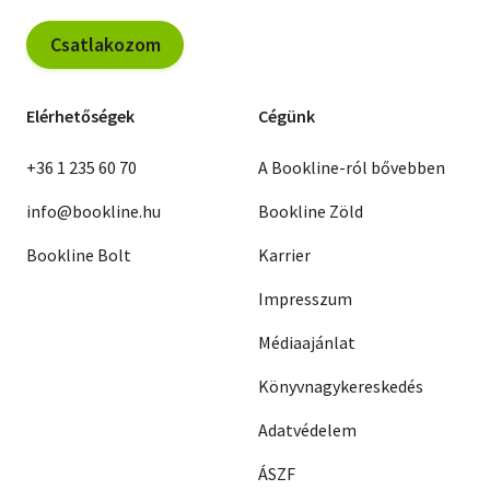
Csatlakozom
Elérhetőségek
Cégünk
+36 1 235 60 70
A Bookline-ról bővebben
info@bookline.hu
Bookline Zöld
Bookline Bolt
Karrier
Impresszum
Médiaajánlat
Könyvnagykereskedés
Adatvédelem
ÁSZF