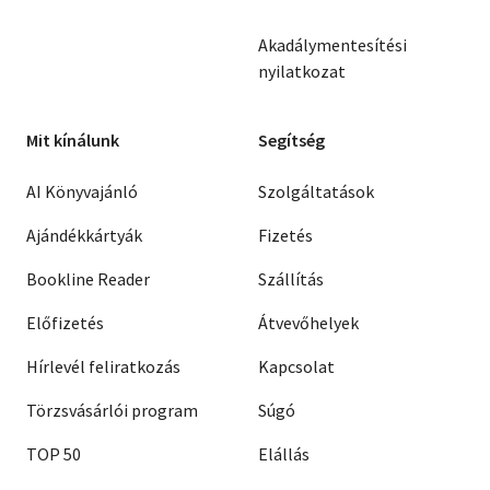
Akadálymentesítési
nyilatkozat
Mit kínálunk
Segítség
AI Könyvajánló
Szolgáltatások
Ajándékkártyák
Fizetés
Bookline Reader
Szállítás
Előfizetés
Átvevőhelyek
Hírlevél feliratkozás
Kapcsolat
Törzsvásárlói program
Súgó
TOP 50
Elállás