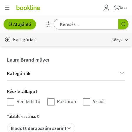
Üres
AI ajánló
Kategóriák
Könyv
Életmód, egészség
Laura Brand művei
Erotika
Kategória
Kategóriák
Gyermek- és ifjúsági
szűrés
Készletállapot
Készletállapot
Hobbi, szabadidő
szűrés
Rendelhető
Raktáron
Akciós
Irodalom
Találatok száma: 3
Művészet
Eladott darabszám szerint
Szakkönyv