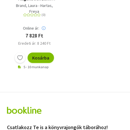
Innehalten und
Brand, Laura - Hartas,
Staunen - 20
Freya
Geschichten über die
kleinen Dinge in der
Natur
Online ár:
7 828 Ft
Eredeti ár: 8 240 Ft
Kosárba
5 - 10 munkanap
Csatlakozz Te is a könyvrajongók táborához!