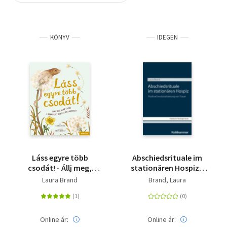
Szótár, nyelvkönyv
KÖNYV
IDEGEN
Tankönyv, segédkönyv
Társadalomtudomány
Természettudomány
Történelem
Vallás
Láss egyre több
Abschiedsrituale im
csodát! - Állj meg,
stationären Hospiz -
vedd észre a
Positive
Laura Brand
Brand, Laura
természet rejtett
Emotionalisierung von
pillanatait!
Trauer
Online ár:
Online ár: