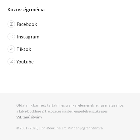
Közösségi média
Facebook
Instagram
Tiktok
Youtube
Oldalaink bármely tartalmi és grafikai elemének felhasználásához
a Libri-Bookline Zrt. előzetes írásbeli engedélye szükséges.
SSL tanúsítvány
© 2001 - 2026, Libri-Bookline Zrt. Minden jog fenntartva.