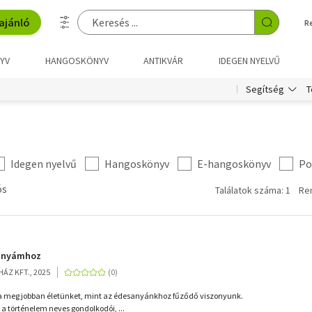
ajánló
R
YV
HANGOSKÖNYV
ANTIKVÁR
IDEGEN NYELVŰ
T
Segítség
Idegen nyelvű
Hangoskönyv
E-hangoskönyv
Po
ós
Találatok száma: 1
Re
anyámhoz
ÁZ KFT., 2025
a meg jobban életünket, mint az édesanyánkhoz fűződő viszonyunk.
 történelem neves gondolkodói, ...