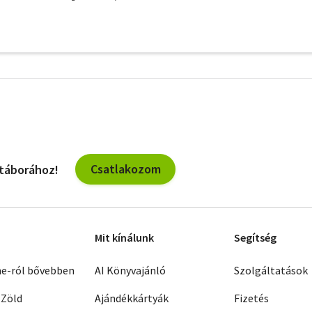
További
szűrők
Csatlakozom
 táborához!
Mit kínálunk
Segítség
ne-ról bővebben
AI Könyvajánló
Szolgáltatások
 Zöld
Ajándékkártyák
Fizetés