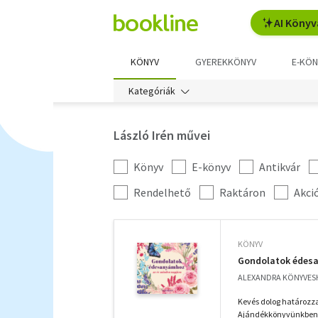
AI Könyv
KÖNYV
GYEREKKÖNYV
E-KÖN
Kategóriák
László Irén művei
Könyv
E-könyv
Antikvár
Kategória
szűrés
További
Rendelhető
Raktáron
Akci
szűrők
KÖNYV
Gondolatok édes
ALEXANDRA KÖNYVESH
Kevés dolog határozz
Ajándékkönyvünkben a