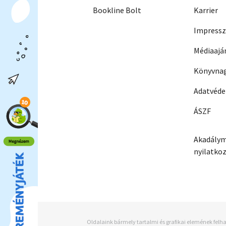
Bookline Bolt
Karrier
Impress
Médiaajá
Könyvnag
Adatvéd
ÁSZF
Akadálym
nyilatko
Oldalaink bármely tartalmi és grafikai elemének felha