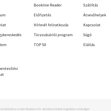
Bookline Reader
Szállítás
zum
Előfizetés
Átvevőhelyek
nlat
Hírlevél feliratkozás
Kapcsolat
ykereskedés
Törzsvásárlói program
Súgó
elem
TOP 50
Elállás
entesítési
zat
sználásához a Libri-Bookline Zrt. előzetes írásbeli engedélye szükséges.