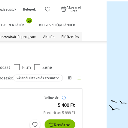
A kosarad
egisztrálok
Belépek
üres
új
GYEREKJÁTÉK
KIEGÉSZÍTŐ/AJÁNDÉK
örzsvásárlói program
Akciók
Előfizetés
dcast
Film
Zene
ndezés:
Vásárlói értékelés szerint
Online ár:
5 400 Ft
Eredeti ár: 5 999 Ft
Kosárba