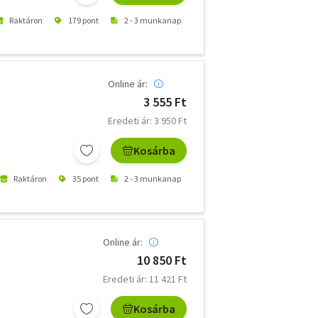
Raktáron
179 pont
2 - 3 munkanap
Online ár:
3 555 Ft
Eredeti ár: 3 950 Ft
Kosárba
Raktáron
35 pont
2 - 3 munkanap
Online ár:
10 850 Ft
Eredeti ár: 11 421 Ft
Kosárba