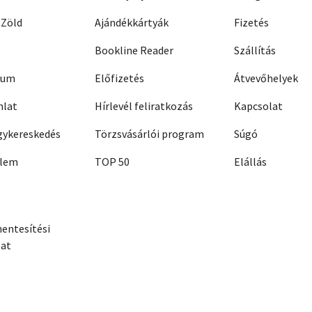
 Zöld
Ajándékkártyák
Fizetés
Bookline Reader
Szállítás
zum
Előfizetés
Átvevőhelyek
nlat
Hírlevél feliratkozás
Kapcsolat
ykereskedés
Törzsvásárlói program
Súgó
elem
TOP 50
Elállás
entesítési
zat