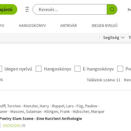
ajánló
R
YV
HANGOSKÖNYV
ANTIKVÁR
IDEGEN NYELVŰ
T
Segítség
Idegen nyelvű
Hangoskönyv
E-hangoskönyv
Po
ós
Találatok száma: 11
Ren
ff, Torsten - Kienzler, Harry - Ruppel, Lars - Füg, Pauline -
Gauner - Masomi, Sulaiman - Klötgen, Frank - Hübscher, Marque
uichotte - Varjack, Paula - Heun, Julian - Böttcher, Bas -
 Poetry Slam Szene - Eine Kurztext Anthologie
 Chen, Simon - Terek, Daniel - Salmen, Patrick - Strauß, Andy -
rios - Broode, Bleu - Peh, Paula - Sebastian 23 - Hahl,