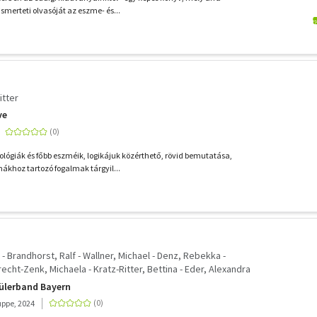
smerteti olvasóját az eszme- és...
itter
ve
ológiák és főbb eszméik, logikájuk közérthető, rövid bemutatása,
ákhoz tartozó fogalmak tárgyil...
 - Brandhorst, Ralf - Wallner, Michael - Denz, Rebekka -
recht-Zenk, Michaela - Kratz-Ritter, Bettina - Eder, Alexandra
oggenkamp, Antje - Wallner, Daniela - Gosdzinski, Friederike
hülerband Bayern
ppe, 2024