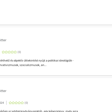
itter
thető és objektív áttekintést nyújt a politikai ideológiák -
rvativizmusok, szocializmusok, an...
itter
024
térően az eddigi kiadványainktól - egy képes könyv, mely arra