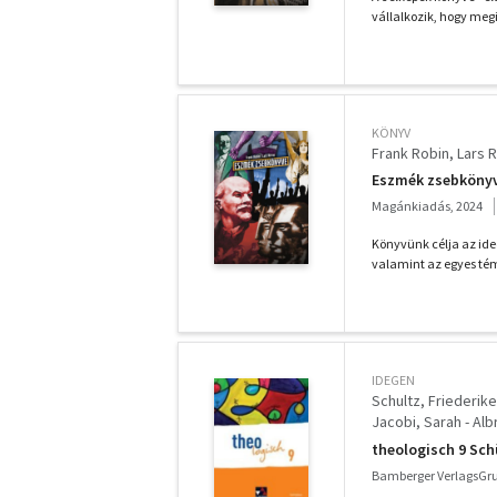
vállalkozik, hogy megi
KÖNYV
Frank Robin
Lars R
Eszmék zsebköny
Magánkiadás, 2024
Könyvünk célja az ide
valamint az egyes tém
IDEGEN
Schultz, Friederike
Jacobi, Sarah - Alb
- Bednorz, Lars - R
theologisch 9 Sc
Bamberger VerlagsGru