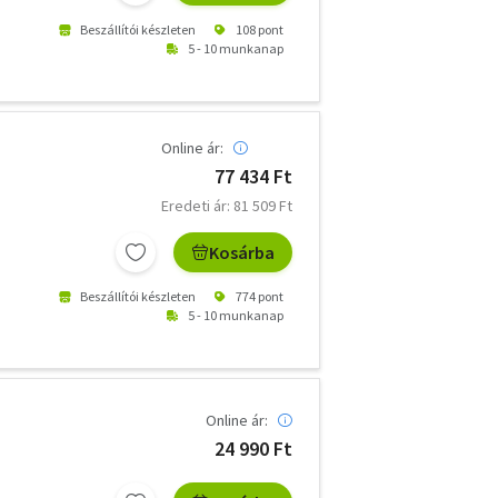
Beszállítói készleten
108 pont
5 - 10 munkanap
Online ár:
77 434 Ft
Eredeti ár: 81 509 Ft
Kosárba
Beszállítói készleten
774 pont
5 - 10 munkanap
Online ár:
24 990 Ft