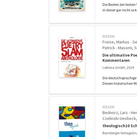
Theresa - Pause, M
Die Besten der beste
Hülstrunk, Dirk - Kl
in dieser gar nicht so
Ziegel, Lino - Barte
IDEGEN
Freise, Markus - S
Patrick - Masomi, S
Sascha - Navarro, F
Die ultimative Po
Högsdal, Björn - St
Kommentaren
Karsten - Goehre, Mi
Lektora GmbH, 2014
Kienzler, Harry - Sc
Die deutschsprachige 
Diesen historischen M
IDEGEN
Bednorz, Lars - Hen
Czelinski-Uesbeck, 
theologisch10 Sc
Bamberger VerlagsGru