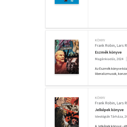
KÖNYV
Frank Robin
Lars R
Eszmék könyve
Magánkiadás, 2024
Az Eszmék könyve közér
liberalizmusok, konze
KÖNYV
Frank Robin
Lars R
Jelképek könyve
Ideológiák Tárháza, 2
A Jelképek könyve - el