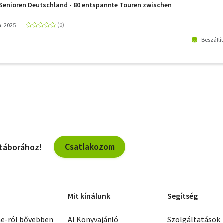
r, Albrecht - Eder, Gottfried - Bahnmüller, Wilfried Und Lisa
Senioren Deutschland - 80 entspannte Touren zwischen
, 2025
Beszállí
További
szűrők
Csatlakozom
 táborához!
Mit kínálunk
Segítség
ne-ról bővebben
AI Könyvajánló
Szolgáltatások