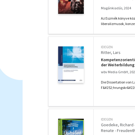
Magánkiadás, 2024
Az Eszmék könyve közér
liberalizmusok, konze
IDEGEN
Ritter, Lars
Kompetenzorientie
der Weiterbildun
wbv Media GmbH, 20
Die Dissertation von L
F&#252;hrungskr&#228;
IDEGEN
Goedeke, Richard - 
Renate - Freudentha