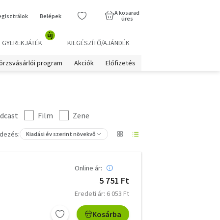
A kosarad
egisztrálok
Belépek
üres
új
GYEREKJÁTÉK
KIEGÉSZÍTŐ/AJÁNDÉK
örzsvásárlói program
Akciók
Előfizetés
dcast
Film
Zene
dezés:
Kiadási év szerint növekvő
Online ár:
5 751 Ft
Eredeti ár: 6 053 Ft
Kosárba