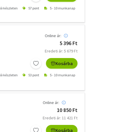
tói készleten
57 pont
5 - 10 munkanap
Online ár:
5 396 Ft
Eredeti ár: 5 679 Ft
Kosárba
tói készleten
53 pont
5 - 10 munkanap
Online ár:
10 850 Ft
Eredeti ár: 11 421 Ft
Kosárba