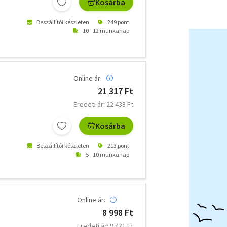
Kosárba
Beszállítói készleten
249 pont
10 - 12 munkanap
Online ár:
21 317 Ft
Eredeti ár: 22 438 Ft
Kosárba
Beszállítói készleten
213 pont
5 - 10 munkanap
Online ár:
8 998 Ft
Eredeti ár: 9 471 Ft