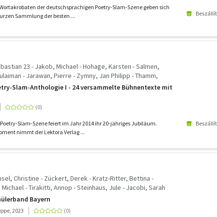
arkim - Lampe, Karsten - Kaiser, Renato - Neumeier, Moritz -
n Wortakrobaten der deutschsprachigen Poetry-Slam-Szene geben sich
ar, Jana - Herold, Philipp - Janicki, Peter - Gomringer, Nora -
Beszállí
 kurzen Sammlung der besten ...
ls, Dominik - Ritter, Christian
ebastian 23 - Jakob, Michael - Hohage, Karsten - Salmen,
ulaiman - Jarawan, Pierre - Zymny, Jan Philipp - Thamm,
abian - Feindler, Michael - Döring, Tilman - Anouk, Misha -
etry-Slam-Anthologie I - 24 versammelte Bühnentexte mit
ickling, Sven - Grashoff, David - Da Vina, Sandra - Lampe,
cha-El - Ruppel, Lars - Ritter, Christian - Heuser, Marian -
hriftstehler
Beszállí
Poetry-Slam-Szene feiert im Jahr 2014 ihr 20-jähriges Jubiläum.
oment nimmt der Lektora Verlag ...
sel, Christine - Zückert, Derek - Kratz-Ritter, Bettina -
Michael - Tirakitti, Annop - Steinhaus, Jule - Jacobi, Sarah
hülerband Bayern
ppe, 2023