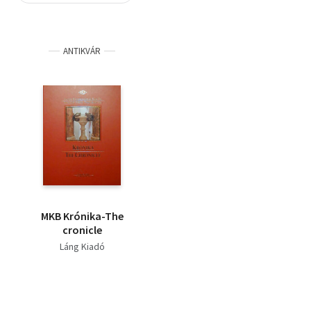
Szótár, nyelvkönyv
ANTIKVÁR
Tankönyv, segédkönyv
Társadalomtudomány
Természettudomány
Történelem
Vallás
MKB Krónika-The
cronicle
Láng Kiadó