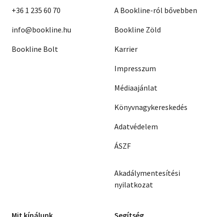
+36 1 235 60 70
A Bookline-ról bővebben
info@bookline.hu
Bookline Zöld
Bookline Bolt
Karrier
Impresszum
Médiaajánlat
Könyvnagykereskedés
Adatvédelem
ÁSZF
Akadálymentesítési
nyilatkozat
Mit kínálunk
Segítség