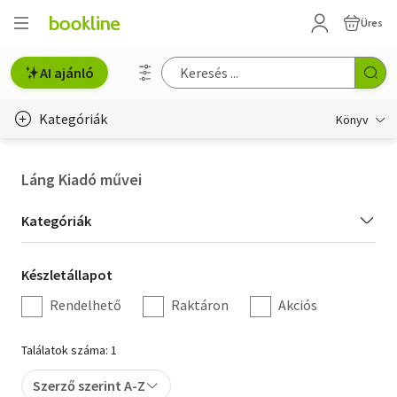
Üres
AI ajánló
Kategóriák
Könyv
Életmód, egészség
Láng Kiadó művei
Erotika
Kategória
Kategóriák
Gyermek- és ifjúsági
szűrés
Készletállapot
Készletállapot
Hobbi, szabadidő
szűrés
Rendelhető
Raktáron
Akciós
Irodalom
Találatok száma: 1
Művészet
Szerző szerint A-Z
Szakkönyv