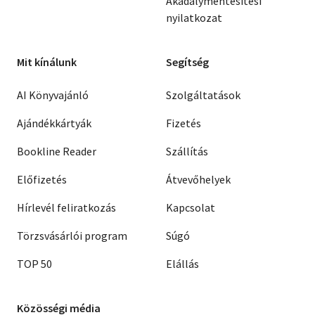
Akadálymentesítési
nyilatkozat
Mit kínálunk
Segítség
AI Könyvajánló
Szolgáltatások
Ajándékkártyák
Fizetés
Bookline Reader
Szállítás
Előfizetés
Átvevőhelyek
Hírlevél feliratkozás
Kapcsolat
Törzsvásárlói program
Súgó
TOP 50
Elállás
Közösségi média