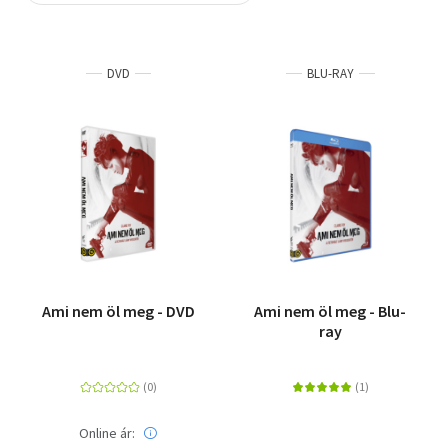
Szótár, nyelvkönyv
DVD
BLU-RAY
Tankönyv, segédkönyv
Társadalomtudomány
Természettudomány
Történelem
Vallás
Ami nem öl meg - DVD
Ami nem öl meg - Blu-
ray
Online ár: