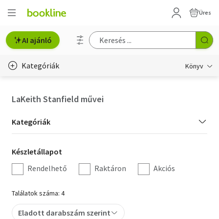
Üres
AI ajánló
Kategóriák
Könyv
Életmód, egészség
LaKeith Stanfield művei
Erotika
Kategória
Kategóriák
Gyermek- és ifjúsági
szűrés
Készletállapot
Készletállapot
Hobbi, szabadidő
szűrés
Rendelhető
Raktáron
Akciós
Irodalom
Találatok száma: 4
Művészet
Eladott darabszám szerint
Szakkönyv