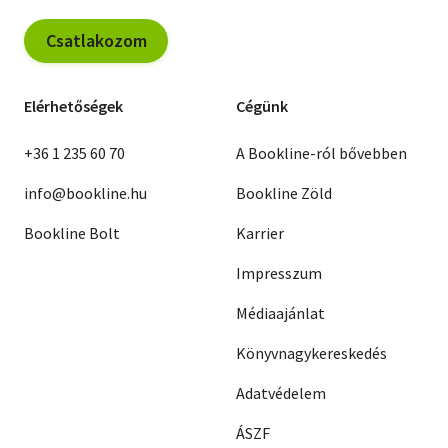
Csatlakozom
Elérhetőségek
Cégünk
+36 1 235 60 70
A Bookline-ról bővebben
info@bookline.hu
Bookline Zöld
Bookline Bolt
Karrier
Impresszum
Médiaajánlat
Könyvnagykereskedés
Adatvédelem
ÁSZF