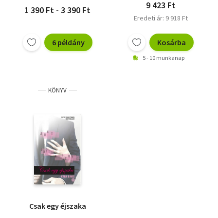
9 423 Ft
1 390 Ft - 3 390 Ft
Eredeti ár: 9 918 Ft
6 példány
Kosárba
5 - 10 munkanap
KÖNYV
Csak egy éjszaka