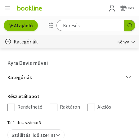
Üres
AI ajánló
Kategóriák
Könyv
Életmód, egészség
Kyra Davis művei
Erotika
Kategória
Kategóriák
Gyermek- és ifjúsági
szűrés
Készletállapot
Készletállapot
Hobbi, szabadidő
szűrés
Rendelhető
Raktáron
Akciós
Irodalom
Találatok száma: 3
Művészet
Szállítási idő szerint
Szakkönyv