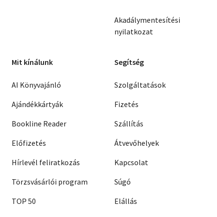
Akadálymentesítési
nyilatkozat
Mit kínálunk
Segítség
AI Könyvajánló
Szolgáltatások
Ajándékkártyák
Fizetés
Bookline Reader
Szállítás
Előfizetés
Átvevőhelyek
Hírlevél feliratkozás
Kapcsolat
Törzsvásárlói program
Súgó
TOP 50
Elállás