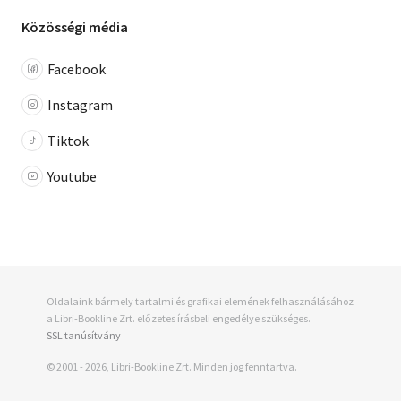
Közösségi média
Facebook
Instagram
Tiktok
Youtube
Oldalaink bármely tartalmi és grafikai elemének felhasználásához
a Libri-Bookline Zrt. előzetes írásbeli engedélye szükséges.
SSL tanúsítvány
© 2001 - 2026, Libri-Bookline Zrt. Minden jog fenntartva.