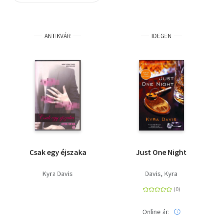
Szótár, nyelvkönyv
ANTIKVÁR
IDEGEN
Tankönyv, segédkönyv
Társadalomtudomány
Természettudomány
Történelem
Vallás
Csak egy éjszaka
Just One Night
Kyra Davis
Davis, Kyra
Online ár: