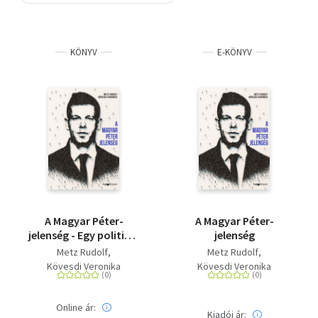
Szótár, nyelvkönyv
KÖNYV
E-KÖNYV
Tankönyv, segédkönyv
Társadalomtudomány
Természettudomány
Történelem
Vallás
A Magyar Péter-
A Magyar Péter-
jelenség - Egy politikai
jelenség
felemelkedés
Metz Rudolf
Metz Rudolf
anatómiája
Kövesdi Veronika
Kövesdi Veronika
Online ár:
Kiadói ár: