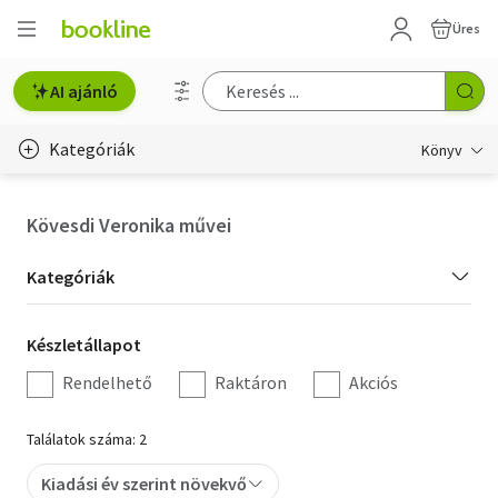
Üres
AI ajánló
Kategóriák
Könyv
Életmód, egészség
Kövesdi Veronika művei
Erotika
Kategória
Kategóriák
Gyermek- és ifjúsági
szűrés
Készletállapot
Készletállapot
Hobbi, szabadidő
szűrés
Rendelhető
Raktáron
Akciós
Irodalom
Találatok száma: 2
Művészet
Kiadási év szerint növekvő
Szakkönyv