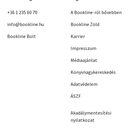
+36 1 235 60 70
A Bookline-ról bővebben
info@bookline.hu
Bookline Zöld
Bookline Bolt
Karrier
Impresszum
Médiaajánlat
Könyvnagykereskedés
Adatvédelem
ÁSZF
Akadálymentesítési
nyilatkozat